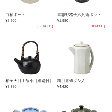
手ざわり
白釉ポット
鼠志野格子六兵衛ポット
¥2,200
¥1,980
柄
［ 30％OFF ］
［ 30％OFF ］
柚子天目土瓶小（網篭付）
粉引青磁ダシ入
¥6,380
¥4,620