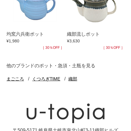
均窯六兵衛ポット
織部流しポット
¥1,980
¥3,630
［ 30％OFF ］
［ 30％OFF ］
他のブランドのポット・急須・土瓶を見る
〒509-5171 岐阜県土岐市泉北山町3-11織部ヒルズ