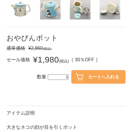
セール
30％OFF未満
10％OFF
20％OFF
50％OFF～
50％OFF
60％OFF
おやびんポット
通常価格
¥2,860
(税込)
アイテム
小皿
中皿・取皿
¥1,980
セール価格
［ 30％OFF ］
(税込)
カレー皿・パスタ皿
ランチプレート・仕切皿
数量
長皿・さんま皿
付出皿
小付・珍味
呑水
蓋物
中鉢
盛鉢
ご飯茶碗
アイテム説明
小丼
ラーメン鉢・中華食器
大きなネコの顔が目を引くポット
ポット
急須