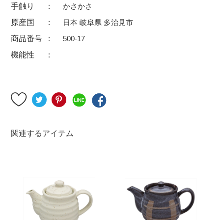
手触り
かさかさ
500円～
600円～
700円～
原産国
日本 岐阜県 多治見市
1,500円〜
2,000円〜
2,500円〜
商品番号
500-17
5,000円～9,999円
5,000円〜
6,000円〜
機能性
ブランド・窯名・作家名
特集
関連するアイテム
カラー
素材
機能性