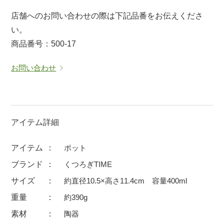
マグカップ
蓋付マグ
店舗へのお問い合わせの際は下記品番をお伝えくださ
い。
ロックカップ
タンブラー
商品番号：500-17
そば千代口
フグヒレ酒
小抹茶碗
ゆったり碗
お問い合わせ
徳利・盃
徳利
そば徳利
汁椀・漆器
箸・カトラリー
箸
アイテム詳細
子供食器
ガラス
アイテム
ポット
置物
アフロビューティ
ブランド
くつろぎTIME
調理雑器
むし碗
サイズ
約直径10.5×高さ11.4cm 容量400ml
重量
約390g
価格
素材
陶器
500円未満
99円未満
100円～