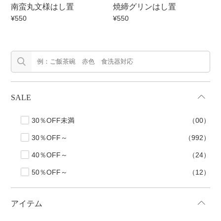
南蛮丸文様はし置
焼締グリンはし置
マグカップ
蓋付マグ
¥550
¥550
ロックカップ
タンブラー
そば千代口
フグヒレ酒
小抹茶碗
ゆったり碗
徳利・盃
徳利
SALE
そば徳利
汁椀・漆器
箸・カトラリー
箸
30％OFF未満
（00）
子供食器
ガラス
30％OFF～
（992）
置物
アフロビューティ
40％OFF～
（24）
調理雑器
むし碗
50％OFF～
（12）
価格
アイテム
500円未満
99円未満
100円～