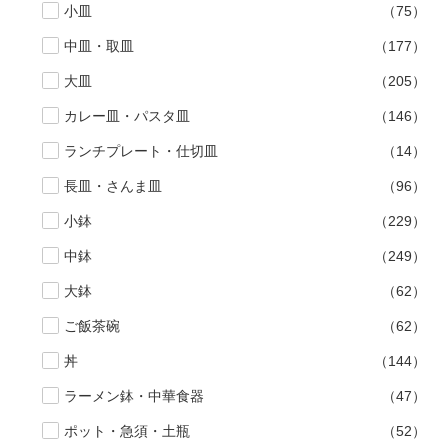
小皿
（75）
500円～
600円～
700円～
中皿・取皿
（177）
1,500円〜
2,000円〜
2,500円〜
大皿
（205）
5,000円～9,999円
5,000円〜
6,000円〜
カレー皿・パスタ皿
（146）
ランチプレート・仕切皿
（14）
ブランド・窯名・作家名
長皿・さんま皿
（96）
特集
小鉢
（229）
中鉢
（249）
カラー
大鉢
（62）
ご飯茶碗
（62）
素材
丼
（144）
ラーメン鉢・中華食器
（47）
機能性
ポット・急須・土瓶
（52）