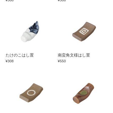
¥308
¥308
セール
30％OFF未満
10％OFF
20％OFF
50％OFF～
50％OFF
60％OFF
アイテム
小皿
中皿・取皿
たけのこはし置
南蛮角文様はし置
カレー皿・パスタ皿
ランチプレート・仕切皿
¥308
¥550
長皿・さんま皿
付出皿
小付・珍味
呑水
蓋物
中鉢
盛鉢
ご飯茶碗
小丼
ラーメン鉢・中華食器
ポット
急須