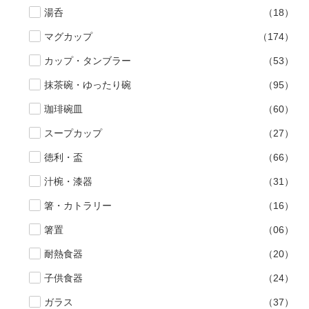
湯呑
（18）
手ざわり
マグカップ
（174）
カップ・タンブラー
（53）
柄
抹茶碗・ゆったり碗
（95）
珈琲碗皿
（60）
スープカップ
（27）
徳利・盃
（66）
汁椀・漆器
（31）
箸・カトラリー
（16）
箸置
（06）
耐熱食器
（20）
子供食器
（24）
ガラス
（37）