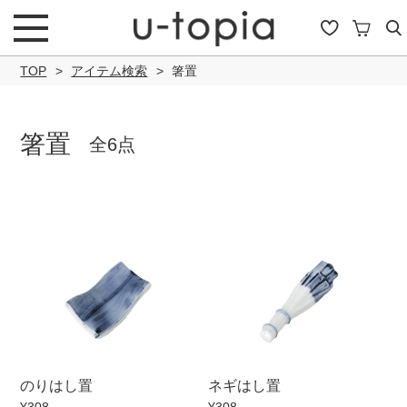
TOP
アイテム検索
箸置
箸置
全6点
こだわり条件で絞り込み
キーワード
商品タイプ
のりはし置
ネギはし置
通常商品
セール商品
OUTLET
予約商