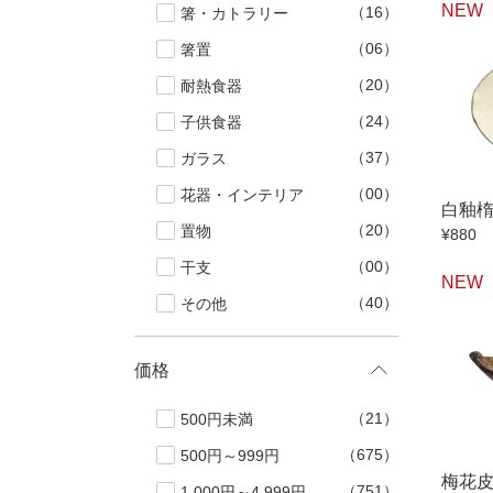
NEW
（16）
箸・カトラリー
ブランド・窯名・
作家名
（06）
箸置
（20）
耐熱食器
特集
（24）
子供食器
（37）
ガラス
カラー
（00）
花器・インテリア
白釉
（20）
置物
¥880
素材
（00）
干支
NEW
（40）
その他
機能性
価格
手ざわり
（21）
500円未満
柄
（675）
500円～999円
梅花
（751）
1,000円～4,999円