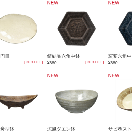
NEW
NEW
楕円皿
錆結晶六角中鉢
窯変六角中
［ 30％OFF ］
［ 30％OFF ］
¥880
¥880
NEW
NEW
皮舟型鉢
涼風ダエン鉢
サビ巻スト