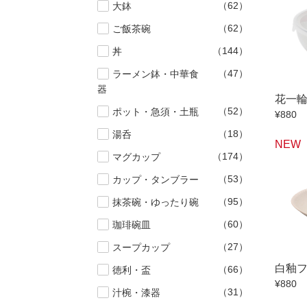
（62）
大鉢
小抹茶碗
（62）
ご飯茶碗
徳利・盃
（144）
丼
そば徳利
（47）
ラーメン鉢・中華食
箸・カトラ
器
子供食器
花一
（52）
ポット・急須・土瓶
¥880
置物
（18）
湯呑
調理雑器
NEW
（174）
マグカップ
（53）
カップ・タンブラー
価格
500円未満
（95）
抹茶碗・ゆったり碗
500円～99
（60）
珈琲碗皿
1,000円～4,
（27）
スープカップ
3,000円〜
白釉
（66）
徳利・盃
5,000円〜
¥880
（31）
汁椀・漆器