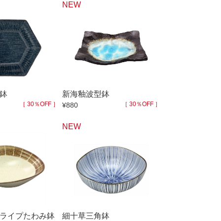
NEW
鉢
新海釉波型鉢
［ 30％OFF ］
［ 30％OFF ］
¥880
NEW
ライプたわみ鉢
細十草三角鉢