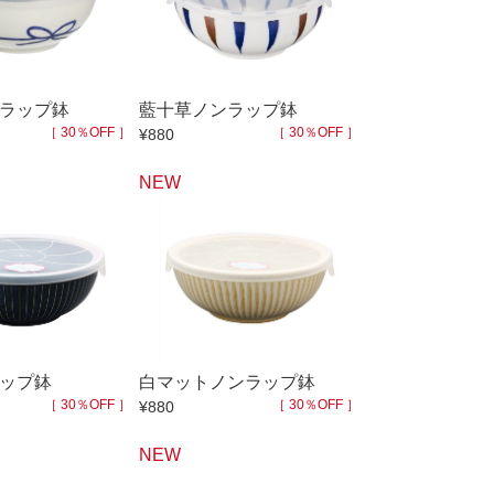
70％OFF
80％OFF
干支
皿
その他
盛皿
ラップ鉢
藍十草ノンラップ鉢
［ 30％OFF ］
［ 30％OFF ］
¥880
仕切皿
千代口
NEW
納豆鉢
大鉢
丼
ポット・急須・土瓶
湯呑
ップ鉢
白マットノンラップ鉢
カップ・タンブラー
［ 30％OFF ］
［ 30％OFF ］
¥880
ビアカップ
NEW
碗
抹茶碗