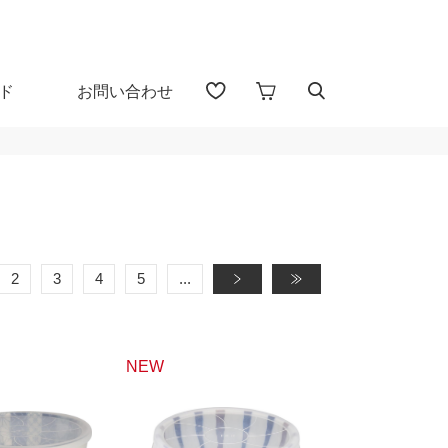
ド
お問い合わせ
アイテム検索（全 1655 点)
る
プカップ
子供食器
2
3
4
5
...
»
»
・盃
ガラス
NEW
・漆器
花器・インテリア
30％OFF
40％OFF～
カトラリー
置物