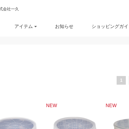
式会社一久
アイテム
お知らせ
ショッピングガイ
閉じ
全ての商品を見る
商品を検索する
鉢
ポット・急須
スー
1
鉢
湯呑
徳利
セール商品
OUTLET
予約商品
RECCOMEND
NEW
NEW
鉢
マグカップ
汁椀
満
10％OFF
20％OFF
30％OFF～
飯茶碗
カップ・タンブラー
箸・