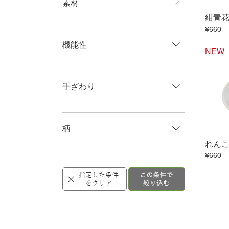
素材
紺青
¥660
機能性
NEW
手ざわり
柄
れんこ
¥660