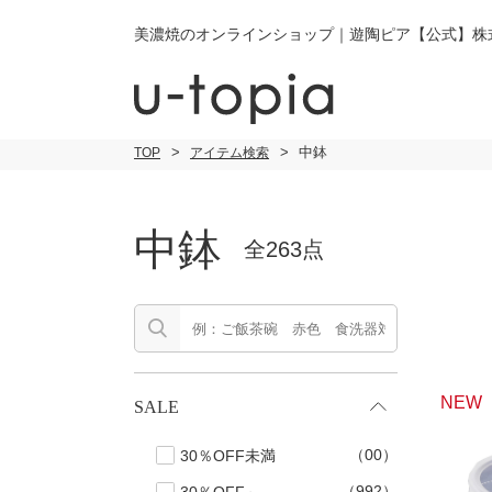
美濃焼のオンラインショップ｜遊陶ピア【公式】株
中鉢
TOP
アイテム検索
こだわり条件で絞り込み
中鉢
全263点
小皿
小
キーワード
中皿・取皿
中
商品タイプ
通常商品
NEW
SALE
大皿
大
（00）
30％OFF未満
セール
30％OFF未
カレー皿・
ご
パスタ皿
（992）