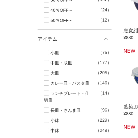
30％OFF～
40％OFF
ランチプレート・
（24）
40％OFF～
丼
90％OFF
仕切皿
（12）
50％OFF～
ラ
長皿・さんま皿
アイテム
小皿
中
窯変
¥880
アイテム
カレー皿・
長皿・さん
NEW
（75）
小皿
小付・珍味
（177）
中皿・取皿
蓋物
（205）
大皿
盛鉢
（146）
カレー皿・パスタ皿
小丼
（14）
ランチプレート・仕
切皿
ポット
藍染
（96）
長皿・さんま皿
マグカップ
¥880
（229）
小鉢
ロックカッ
NEW
（249）
中鉢
そば千代口