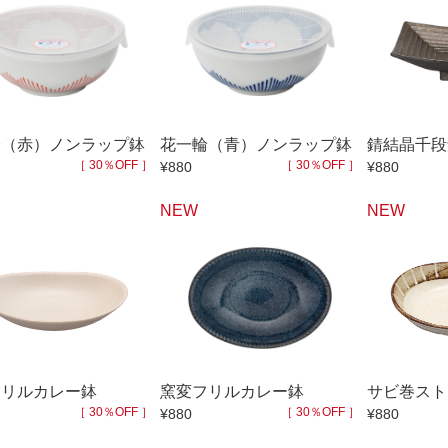
ゆったり碗
珈琲碗皿
徳利
冷酒器
汁椀・漆器
汁椀
リー
箸
箸置
ガラス
花器・インテリア
輪（赤）ノンラップ鉢
花一輪（青）ノンラップ鉢
錆結晶千段
［ 30％OFF ］
［ 30％OFF ］
¥880
¥880
アフロビューティ
干支
むし碗
茶道具
NEW
NEW
99円未満
100円～
200円～
9円
500円～
600円～
700円～
999円
1,000円〜
1,500円〜
2,000円〜
3,500円〜
4,000円〜
4,500円〜
フリルカレー鉢
窯変フリルカレー鉢
サビ巻スト
6,000円〜
7,000円〜
8,000円〜
［ 30％OFF ］
［ 30％OFF ］
¥880
¥880