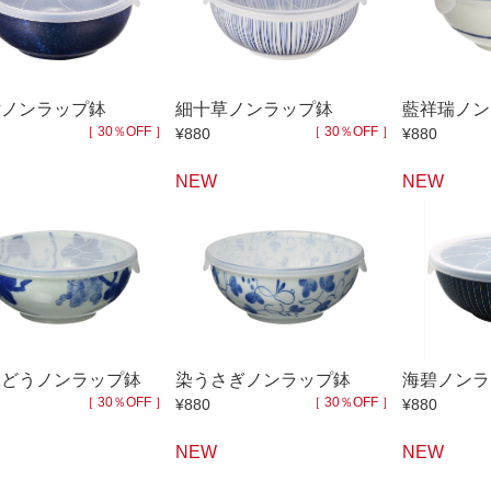
50％OFF～
50％OFF
60％OFF
抹茶碗・ゆったり碗
箸置
ーメン鉢・
珈琲碗皿
耐熱
中皿・取皿
大皿
華食器
紺ノンラップ鉢
細十草ノンラップ鉢
藍祥瑞ノン
［ 30％OFF ］
［ 30％OFF ］
¥880
¥880
パスタ皿
ランチプレート・仕切皿
ランチプレート
ま皿
付出皿
小鉢
NEW
NEW
呑水
ノンラップ鉢
中鉢
向付
ご飯茶碗
茶漬碗
ラーメン鉢・中華食器
ラーメン鉢
急須
土瓶
ぶどうノンラップ鉢
染うさぎノンラップ鉢
海碧ノンラ
蓋付マグ
デミマグ
［ 30％OFF ］
［ 30％OFF ］
¥880
¥880
プ
タンブラー
焼酎カップ
NEW
NEW
フグヒレ酒
抹茶碗・ゆったり