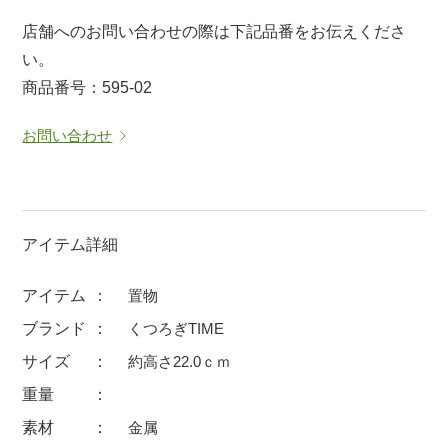
マグカップ
蓋付マグ
店舗へのお問い合わせの際は下記品番をお伝えくださ
い。
ロックカップ
タンブラー
商品番号：595-02
そば千代口
フグヒレ酒
小抹茶碗
ゆったり碗
お問い合わせ
徳利・盃
徳利
そば徳利
汁椀・漆器
箸・カトラリー
箸
アイテム詳細
子供食器
ガラス
アイテム
置物
置物
アフロビューティ
ブランド
くつろぎTIME
調理雑器
むし碗
サイズ
約高さ22.0ｃｍ
重量
価格
素材
金属
500円未満
99円未満
100円～