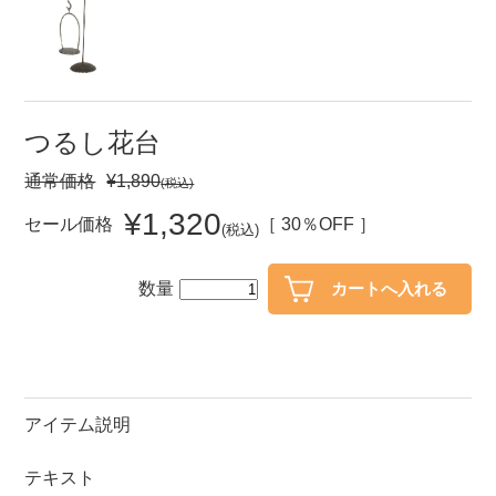
セール
30％OFF未満
10％OFF
20％OFF
50％OFF～
50％OFF
60％OFF
つるし花台
通常価格
¥1,890
(税込)
アイテム
小皿
中皿・取皿
¥1,320
セール価格
［ 30％OFF ］
(税込)
カレー皿・パスタ皿
ランチプレート・仕切皿
数量
長皿・さんま皿
付出皿
小付・珍味
呑水
蓋物
中鉢
盛鉢
ご飯茶碗
アイテム説明
小丼
ラーメン鉢・中華食器
テキスト
ポット
急須