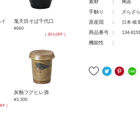
素材
陶器
ゆったり碗
珈琲碗皿
手触り
ざらざ
徳利
冷酒器
ハイ
鬼天目そば千代口
原産国
日本 岐
汁椀・漆器
汁椀
¥660
商品番号
134-819
リー
箸
箸置
［ 30％OFF ］
機能性
ガラス
花器・インテリア
アフロビューティ
干支
むし碗
茶道具
99円未満
100円～
200円～
灰釉フグヒレ酒
9円
500円～
600円～
700円～
¥3,300
999円
1,000円〜
1,500円〜
2,000円〜
FF ］
3,500円〜
4,000円〜
4,500円〜
6,000円〜
7,000円〜
8,000円〜