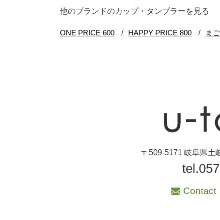
ブランド・窯名・
他のブランドのカップ・タンブラーを見る
作家名
特集
カラー
素材
機能性
〒509-5171 岐阜
tel.05
手ざわり
Contact
柄