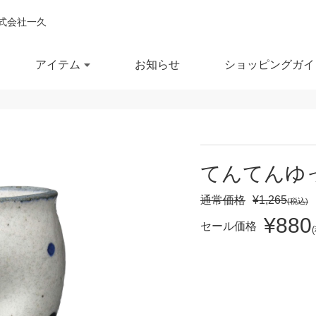
式会社一久
アイテム
お知らせ
ショッピングガイ
閉じ
全ての商品を見る
商品を検索する
てんてんゆ
鉢
ポット・急須
スー
通常価格
¥1,265
(税込)
¥880
鉢
湯呑
徳利
セール価格
セール商品
OUTLET
予約商品
RECCOMEND
鉢
マグカップ
汁椀
満
10％OFF
20％OFF
30％OFF～
飯茶碗
カップ・タンブラー
箸・