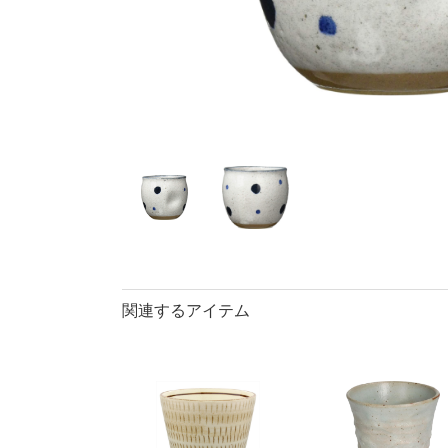
40％OFF
ランチプレート・
丼
90％OFF
仕切皿
ラ
長皿・さんま皿
アイテム
小皿
中
カレー皿・
長皿・さん
小付・珍味
蓋物
盛鉢
小丼
関連するアイテム
ポット
マグカップ
ロックカッ
そば千代口