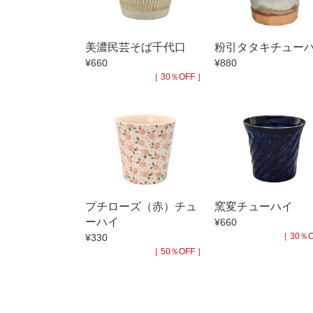
小抹茶碗
徳利・盃
美濃民芸そば千代口
粉引タタキチュー
そば徳利
¥660
¥880
箸・カトラ
［ 30％OFF ］
子供食器
置物
調理雑器
価格
500円未満
プチローズ（赤）チュ
窯変チューハイ
500円～99
ーハイ
¥660
1,000円～4,
［ 30％O
¥330
［ 50％OFF ］
3,000円〜
5,000円〜