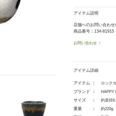
50％OFF～
50％OFF
60％OFF
抹茶碗・ゆったり碗
箸置
アイテム説明
ーメン鉢・
珈琲碗皿
耐熱
店舗へのお問い合わせ
中皿・取皿
大皿
華食器
商品番号：134-81915
パスタ皿
ランチプレート・仕切皿
ランチプレート
ま皿
付出皿
小鉢
お問い合わせ
呑水
ノンラップ鉢
中鉢
向付
ご飯茶碗
茶漬碗
アイテム詳細
ラーメン鉢・中華食器
ラーメン鉢
アイテム
ロックカ
急須
土瓶
ブランド
HAPPY 
蓋付マグ
デミマグ
サイズ
約直径8.
プ
タンブラー
焼酎カップ
重量
約220g
フグヒレ酒
抹茶碗・ゆったり