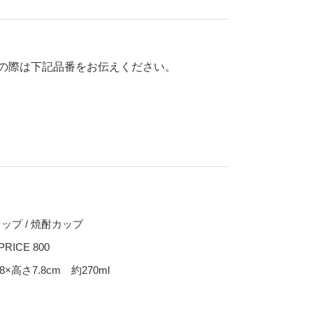
70％OFF
80％OFF
干支
皿
その他
の際は下記品番をお伝えください。
盛皿
仕切皿
千代口
納豆鉢
大鉢
丼
ポット・急須・土瓶
ップ / 焼酎カップ
湯呑
PRICE 800
カップ・タンブラー
8×高さ7.8cm 約270ml
ビアカップ
碗
抹茶碗