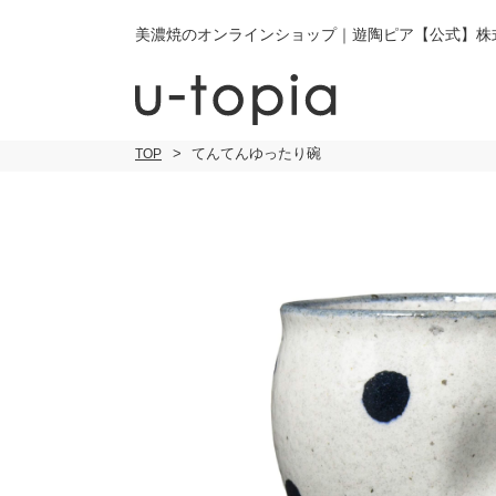
美濃焼のオンラインショップ｜遊陶ピア【公式】株
てんてんゆったり碗
TOP
こだわり条件で絞り込み
小皿
小
キーワード
中皿・取皿
中
商品タイプ
通常商品
大皿
大
セール
30％OFF未
カレー皿・
ご
パスタ皿