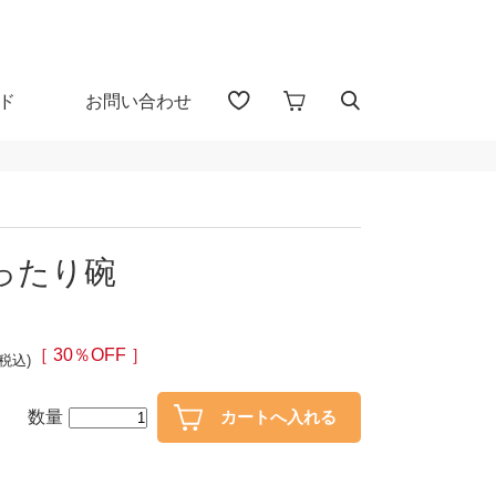
ド
お問い合わせ
アイテム検索（全 1655 点)
る
ったり碗
プカップ
子供食器
・盃
ガラス
［ 30％OFF ］
(税込)
・漆器
花器・インテリア
数量
30％OFF
40％OFF～
カトラリー
置物