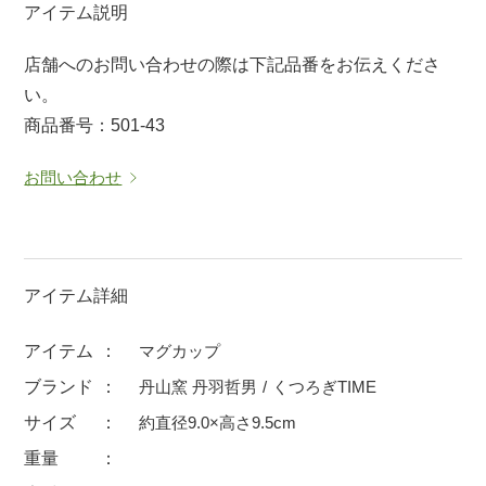
アイテム説明
マグカップ
蓋付マグ
店舗へのお問い合わせの際は下記品番をお伝えくださ
ロックカップ
タンブラー
い。
そば千代口
フグヒレ酒
商品番号：501-43
小抹茶碗
ゆったり碗
お問い合わせ
徳利・盃
徳利
そば徳利
汁椀・漆器
箸・カトラリー
箸
子供食器
ガラス
アイテム詳細
置物
アフロビューティ
アイテム
マグカップ
調理雑器
むし碗
ブランド
丹山窯 丹羽哲男
くつろぎTIME
サイズ
約直径9.0×高さ9.5cm
価格
重量
500円未満
99円未満
100円～