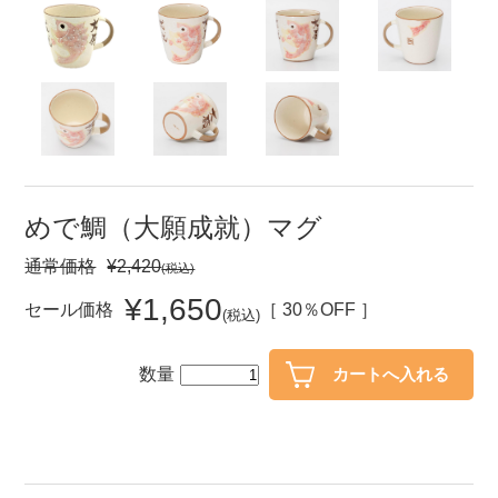
セール
30％OFF未満
10％OFF
20％OFF
50％OFF～
50％OFF
60％OFF
アイテム
小皿
中皿・取皿
めで鯛（大願成就）マグ
カレー皿・パスタ皿
ランチプレート・仕切皿
通常価格
¥2,420
(税込)
長皿・さんま皿
付出皿
¥1,650
セール価格
［ 30％OFF ］
(税込)
小付・珍味
呑水
蓋物
中鉢
数量
盛鉢
ご飯茶碗
小丼
ラーメン鉢・中華食器
ポット
急須