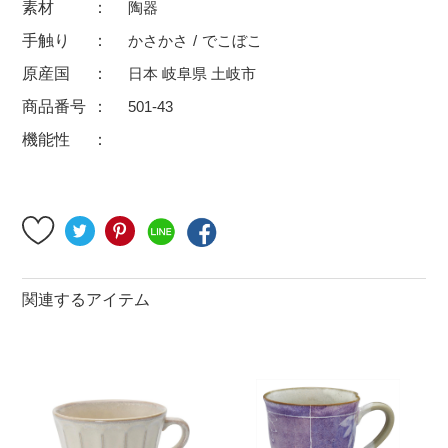
素材
陶器
500円～
600円～
700円～
手触り
かさかさ
でこぼこ
1,500円〜
2,000円〜
2,500円〜
原産国
日本 岐阜県 土岐市
5,000円～9,999円
5,000円〜
6,000円〜
商品番号
501-43
機能性
ブランド・窯名・作家名
特集
カラー
関連するアイテム
素材
機能性