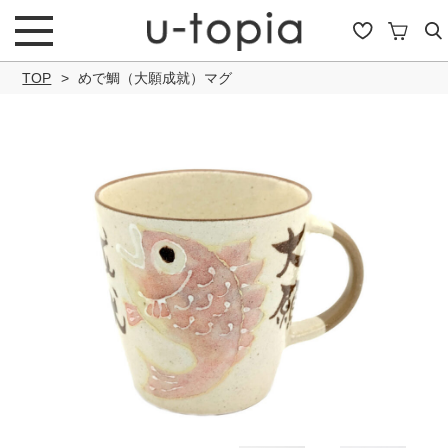
TOP
めで鯛（大願成就）マグ
こだわり条件で絞り込み
キーワード
商品タイプ
通常商品
セール商品
OUTLET
予約商