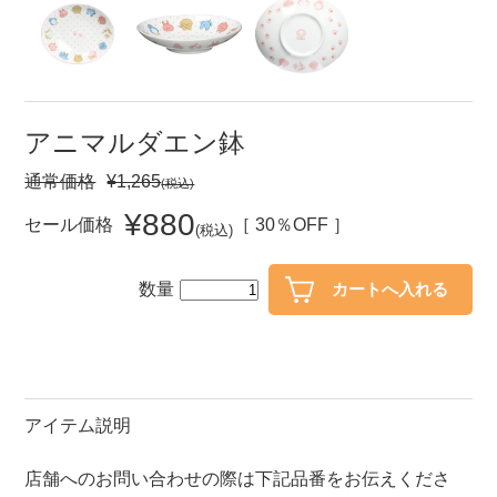
セール
30％OFF未満
10％OFF
20％OFF
50％OFF～
50％OFF
60％OFF
アニマルダエン鉢
通常価格
¥1,265
(税込)
アイテム
小皿
中皿・取皿
¥880
セール価格
［ 30％OFF ］
(税込)
カレー皿・パスタ皿
ランチプレート・仕切皿
数量
長皿・さんま皿
付出皿
小付・珍味
呑水
蓋物
中鉢
盛鉢
ご飯茶碗
アイテム説明
小丼
ラーメン鉢・中華食器
店舗へのお問い合わせの際は下記品番をお伝えくださ
ポット
急須