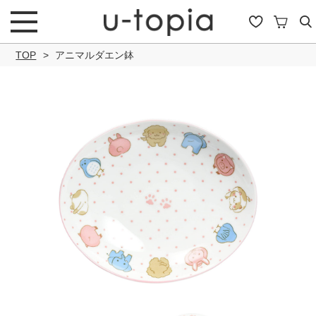
TOP
アニマルダエン鉢
こだわり条件で絞り込み
キーワード
商品タイプ
通常商品
セール商品
OUTLET
予約商