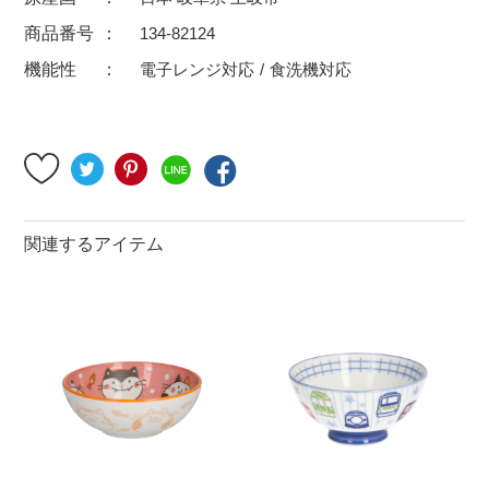
500円～
600円～
700円～
商品番号
134-82124
1,500円〜
2,000円〜
2,500円〜
機能性
電子レンジ対応
食洗機対応
5,000円～9,999円
5,000円〜
6,000円〜
ブランド・窯名・作家名
特集
関連するアイテム
カラー
素材
機能性