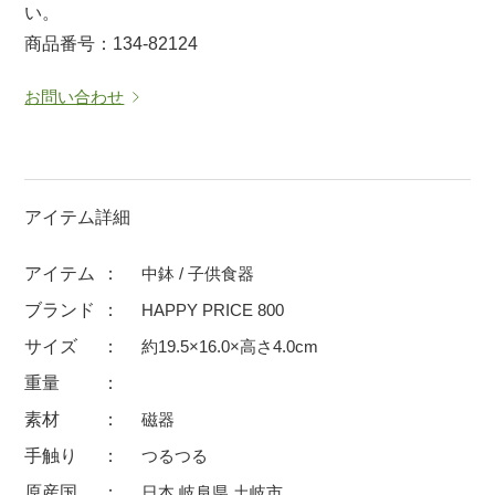
い。
マグカップ
蓋付マグ
商品番号：134-82124
ロックカップ
タンブラー
お問い合わせ
そば千代口
フグヒレ酒
小抹茶碗
ゆったり碗
徳利・盃
徳利
アイテム詳細
そば徳利
汁椀・漆器
箸・カトラリー
箸
アイテム
中鉢 / 子供食器
子供食器
ガラス
ブランド
HAPPY PRICE 800
置物
アフロビューティ
サイズ
約19.5×16.0×高さ4.0cm
調理雑器
むし碗
重量
素材
磁器
価格
手触り
つるつる
500円未満
99円未満
100円～
原産国
日本 岐阜県 土岐市