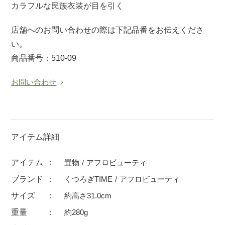
カラフルな民族衣装が目を引く
マグカップ
蓋付マグ
店舗へのお問い合わせの際は下記品番をお伝えくださ
ロックカップ
タンブラー
い。
そば千代口
フグヒレ酒
商品番号：510-09
小抹茶碗
ゆったり碗
お問い合わせ
徳利・盃
徳利
そば徳利
汁椀・漆器
箸・カトラリー
箸
子供食器
ガラス
アイテム詳細
置物
アフロビューティ
アイテム
置物
アフロビューティ
調理雑器
むし碗
ブランド
くつろぎTIME
アフロビューティ
サイズ
約高さ31.0cm
価格
重量
約280g
500円未満
99円未満
100円～