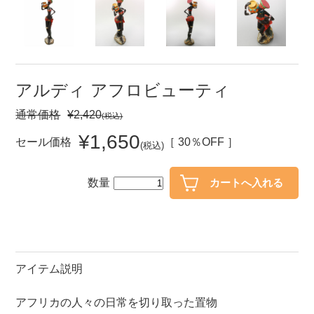
セール
30％OFF未満
10％OFF
20％OFF
50％OFF～
50％OFF
60％OFF
アルディ アフロビューティ
通常価格
¥2,420
(税込)
アイテム
小皿
中皿・取皿
¥1,650
セール価格
［ 30％OFF ］
(税込)
カレー皿・パスタ皿
ランチプレート・仕切皿
数量
長皿・さんま皿
付出皿
小付・珍味
呑水
蓋物
中鉢
盛鉢
ご飯茶碗
アイテム説明
小丼
ラーメン鉢・中華食器
アフリカの人々の日常を切り取った置物
ポット
急須