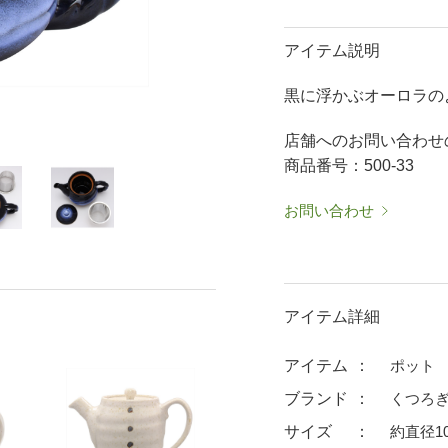
50％OFF～
50％OFF
60％OFF
抹茶碗・ゆったり碗
箸置
アイテム説明
ーメン鉢・
珈琲碗皿
耐熱
黒に浮かぶオーロラの
中皿・取皿
大皿
華食器
パスタ皿
ランチプレート・仕切皿
ランチプレート
店舗へのお問い合わせ
ま皿
付出皿
小鉢
商品番号：500-33
呑水
ノンラップ鉢
お問い合わせ
中鉢
向付
ご飯茶碗
茶漬碗
ラーメン鉢・中華食器
ラーメン鉢
アイテム詳細
急須
土瓶
蓋付マグ
デミマグ
アイテム
ポット
プ
タンブラー
焼酎カップ
ブランド
くつろぎ
フグヒレ酒
抹茶碗・ゆったり
サイズ
約直径10