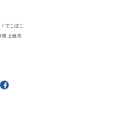
スープカップ
ぐい呑・盃
茶托
る
でこぼこ
耐熱食器
阜県 土岐市
一輪立
その他
300円～
400円～
800円～
900円～
2,500円〜
5,000円～9,999円
9,000円〜
10,000円以上