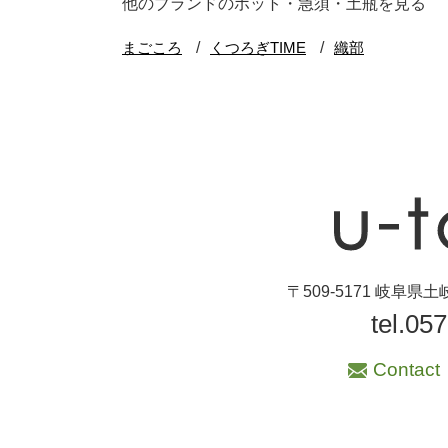
他のブランドのポット・急須・土瓶を見る
ブランド・窯名・
作家名
特集
カラー
素材
機能性
〒509-5171 岐阜
tel.05
手ざわり
Contact
柄