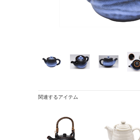
40％OFF
ランチプレート・
丼
90％OFF
仕切皿
ラ
長皿・さんま皿
アイテム
小皿
中
カレー皿・
長皿・さん
小付・珍味
蓋物
盛鉢
小丼
関連するアイテム
ポット
マグカップ
ロックカッ
そば千代口