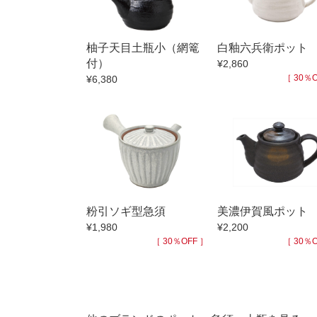
小抹茶碗
徳利・盃
柚子天目土瓶小（網篭
白釉六兵衛ポット
そば徳利
付）
¥2,860
箸・カトラ
［ 30％O
¥6,380
子供食器
置物
調理雑器
価格
500円未満
粉引ソギ型急須
美濃伊賀風ポット
500円～99
¥1,980
¥2,200
1,000円～4,
［ 30％OFF ］
［ 30％O
3,000円〜
5,000円〜