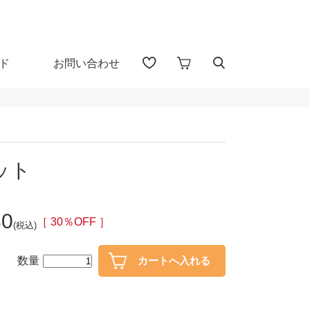
ド
お問い合わせ
アイテム検索（全 1656 点)
る
ット
プカップ
子供食器
80
・盃
ガラス
［ 30％OFF ］
(税込)
・漆器
花器・インテリア
数量
30％OFF
40％OFF～
カトラリー
置物