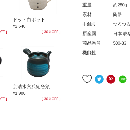
ゆったり碗
珈琲碗皿
重量
約280g
徳利
冷酒器
素材
陶器
ドット白ポット
汁椀・漆器
汁椀
手触り
つるつ
¥2,640
リー
箸
箸置
FF ］
［ 30％OFF ］
原産国
日本 岐
ガラス
花器・インテリア
商品番号
500-33
アフロビューティ
干支
機能性
むし碗
茶道具
99円未満
100円～
200円～
京清水六兵衛急須
9円
500円～
600円～
700円～
¥1,980
999円
1,000円〜
1,500円〜
2,000円〜
FF ］
［ 30％OFF ］
3,500円〜
4,000円〜
4,500円〜
6,000円〜
7,000円〜
8,000円〜