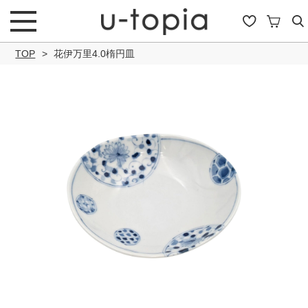
TOP
花伊万里4.0楕円皿
こだわり条件で絞り込み
キーワード
商品タイプ
通常商品
セール商品
OUTLET
予約商