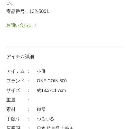
い。
マグカップ
蓋付マグ
商品番号：132-5001
ロックカップ
タンブラー
お問い合わせ
そば千代口
フグヒレ酒
小抹茶碗
ゆったり碗
徳利・盃
徳利
アイテム詳細
そば徳利
汁椀・漆器
箸・カトラリー
箸
アイテム
小皿
子供食器
ガラス
ブランド
ONE COIN 500
置物
アフロビューティ
サイズ
約13.3×11.7cm
調理雑器
むし碗
重量
素材
磁器
価格
手触り
つるつる
500円未満
99円未満
100円～
原産国
日本 岐阜県 土岐市