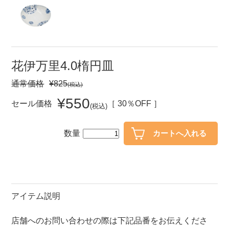
セール
30％OFF未満
10％OFF
20％OFF
50％OFF～
50％OFF
60％OFF
花伊万里4.0楕円皿
通常価格
¥825
(税込)
アイテム
小皿
中皿・取皿
¥550
セール価格
［ 30％OFF ］
(税込)
カレー皿・パスタ皿
ランチプレート・仕切皿
数量
長皿・さんま皿
付出皿
小付・珍味
呑水
蓋物
中鉢
盛鉢
ご飯茶碗
アイテム説明
小丼
ラーメン鉢・中華食器
店舗へのお問い合わせの際は下記品番をお伝えくださ
ポット
急須