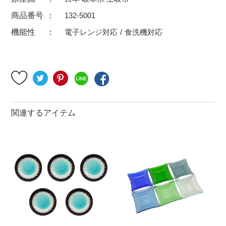
500円～
600円～
700円～
商品番号
132-5001
1,500円〜
2,000円〜
2,500円〜
機能性
電子レンジ対応
食洗機対応
5,000円～9,999円
5,000円〜
6,000円〜
ブランド・窯名・作家名
特集
関連するアイテム
カラー
素材
機能性