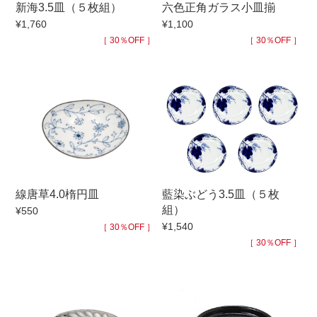
新海3.5皿（５枚組）
六色正角ガラス小皿揃
手ざわり
¥1,760
¥1,100
［ 30％OFF ］
［ 30％OFF ］
柄
線唐草4.0楕円皿
藍染ぶどう3.5皿（５枚
組）
¥550
¥1,540
［ 30％OFF ］
［ 30％OFF ］