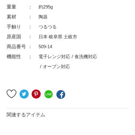
500円～
600円～
700円～
重量
約295g
1,500円〜
2,000円〜
2,500円〜
素材
陶器
手触り
つるつる
5,000円～9,999円
5,000円〜
6,000円〜
原産国
日本 岐阜県 土岐市
ブランド・窯名・作家名
商品番号
509-14
機能性
電子レンジ対応
食洗機対応
特集
オーブン対応
カラー
素材
関連するアイテム
機能性