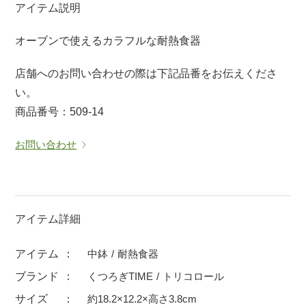
アイテム説明
マグカップ
蓋付マグ
オーブンで使えるカラフルな耐熱食器
ロックカップ
タンブラー
そば千代口
フグヒレ酒
店舗へのお問い合わせの際は下記品番をお伝えくださ
小抹茶碗
ゆったり碗
い。
商品番号：509-14
徳利・盃
徳利
そば徳利
汁椀・漆器
お問い合わせ
箸・カトラリー
箸
子供食器
ガラス
置物
アフロビューティ
アイテム詳細
調理雑器
むし碗
アイテム
中鉢
耐熱食器
ブランド
くつろぎTIME
トリコロール
価格
500円未満
99円未満
100円～
サイズ
約18.2×12.2×高さ3.8cm