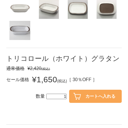
セール
30％OFF未満
10％OFF
20％OFF
50％OFF～
50％OFF
60％OFF
アイテム
小皿
中皿・取皿
トリコロール（ホワイト）グラタン
カレー皿・パスタ皿
ランチプレート・仕切皿
通常価格
¥2,420
(税込)
長皿・さんま皿
付出皿
¥1,650
セール価格
［ 30％OFF ］
(税込)
小付・珍味
呑水
蓋物
中鉢
数量
盛鉢
ご飯茶碗
小丼
ラーメン鉢・中華食器
ポット
急須