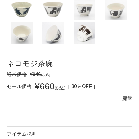
セール
30％OFF未満
10％OFF
20％OFF
50％OFF～
50％OFF
60％OFF
アイテム
小皿
中皿・取皿
ネコモジ茶碗
カレー皿・パスタ皿
ランチプレート・仕切皿
通常価格
¥946
(税込)
長皿・さんま皿
付出皿
¥660
セール価格
［ 30％OFF ］
(税込)
小付・珍味
呑水
廃盤
蓋物
中鉢
盛鉢
ご飯茶碗
小丼
ラーメン鉢・中華食器
アイテム説明
ポット
急須