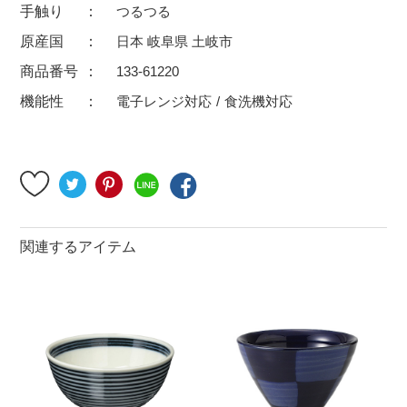
手触り
つるつる
500円～
600円～
700円～
原産国
日本 岐阜県 土岐市
1,500円〜
2,000円〜
2,500円〜
商品番号
133-61220
5,000円～9,999円
5,000円〜
6,000円〜
機能性
電子レンジ対応
食洗機対応
ブランド・窯名・作家名
特集
関連するアイテム
カラー
素材
機能性