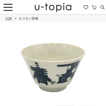
TOP
ネコモジ茶碗
こだわり条件で絞り込み
キーワード
商品タイプ
通常商品
セール商品
OUTLET
予約商