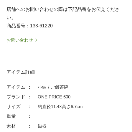
マグカップ
蓋付マグ
店舗へのお問い合わせの際は下記品番をお伝えくださ
い。
ロックカップ
タンブラー
商品番号：133-61220
そば千代口
フグヒレ酒
小抹茶碗
ゆったり碗
お問い合わせ
徳利・盃
徳利
そば徳利
汁椀・漆器
箸・カトラリー
箸
アイテム詳細
子供食器
ガラス
アイテム
小鉢
ご飯茶碗
置物
アフロビューティ
ブランド
ONE PRICE 600
調理雑器
むし碗
サイズ
約直径11.4×高さ6.7cm
重量
価格
素材
磁器
500円未満
99円未満
100円～