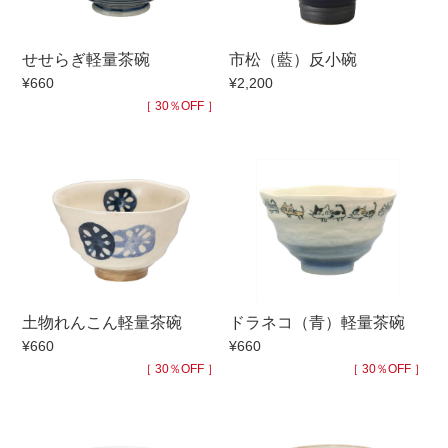
手ざわり
せせらぎ軽量茶碗
市松（藍）反小碗
¥660
¥2,200
柄
［ 30％OFF ］
土物れんこん軽量茶碗
ドラネコ（青）軽量茶碗
¥660
¥660
［ 30％OFF ］
［ 30％OFF ］