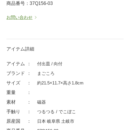
商品番号：37Q156-03
マグカップ
蓋付マグ
お問い合わせ
ロックカップ
タンブラー
そば千代口
フグヒレ酒
小抹茶碗
ゆったり碗
徳利・盃
徳利
アイテム詳細
そば徳利
汁椀・漆器
アイテム
付出皿 / 向付
箸・カトラリー
箸
ブランド
まごころ
子供食器
ガラス
サイズ
約21.5×11.7×高さ1.8cm
置物
アフロビューティ
重量
調理雑器
むし碗
素材
磁器
手触り
つるつる
でこぼこ
価格
原産国
日本 岐阜県 土岐市
500円未満
99円未満
100円～