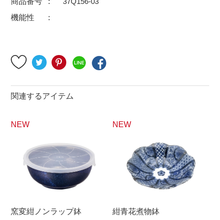
商品番号
37Q156-03
500円～
600円～
700円～
機能性
1,500円〜
2,000円〜
2,500円〜
5,000円～9,999円
5,000円〜
6,000円〜
ブランド・窯名・作家名
関連するアイテム
特集
NEW
NEW
カラー
素材
機能性
窯変紺ノンラップ鉢
紺青花煮物鉢