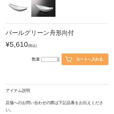
セール
30％OFF未満
10％OFF
20％OFF
50％OFF～
50％OFF
60％OFF
パールグリーン舟形向付
¥5,610
アイテム
(税込)
小皿
中皿・取皿
カレー皿・パスタ皿
ランチプレート・仕切皿
数量
長皿・さんま皿
付出皿
小付・珍味
呑水
蓋物
中鉢
アイテム説明
盛鉢
ご飯茶碗
店舗へのお問い合わせの際は下記品番をお伝えくださ
小丼
ラーメン鉢・中華食器
い。
ポット
急須