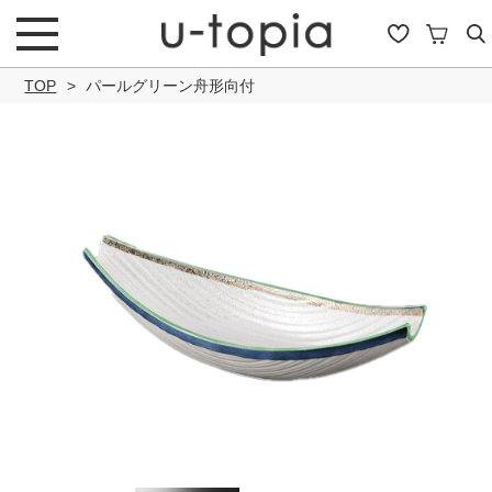
TOP
パールグリーン舟形向付
こだわり条件で絞り込み
キーワード
商品タイプ
通常商品
セール商品
OUTLET
予約商