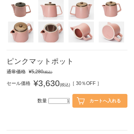
セール
30％OFF未満
10％OFF
20％OFF
50％OFF～
50％OFF
60％OFF
アイテム
小皿
中皿・取皿
ピンクマットポット
カレー皿・パスタ皿
ランチプレート・仕切皿
通常価格
¥5,280
(税込)
長皿・さんま皿
付出皿
¥3,630
セール価格
［ 30％OFF ］
(税込)
小付・珍味
呑水
蓋物
中鉢
数量
盛鉢
ご飯茶碗
小丼
ラーメン鉢・中華食器
ポット
急須