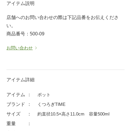
アイテム説明
マグカップ
蓋付マグ
店舗へのお問い合わせの際は下記品番をお伝えくださ
ロックカップ
タンブラー
い。
そば千代口
フグヒレ酒
商品番号：500-09
小抹茶碗
ゆったり碗
お問い合わせ
徳利・盃
徳利
そば徳利
汁椀・漆器
箸・カトラリー
箸
子供食器
ガラス
アイテム詳細
置物
アフロビューティ
アイテム
ポット
調理雑器
むし碗
ブランド
くつろぎTIME
サイズ
約直径10.5×高さ11.0cm 容量500ml
価格
重量
500円未満
99円未満
100円～