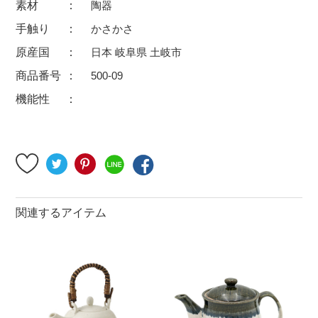
素材
陶器
500円～
600円～
700円～
手触り
かさかさ
1,500円〜
2,000円〜
2,500円〜
原産国
日本 岐阜県 土岐市
5,000円～9,999円
5,000円〜
6,000円〜
商品番号
500-09
機能性
ブランド・窯名・作家名
特集
カラー
関連するアイテム
素材
機能性