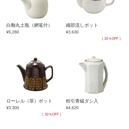
手ざわり
白釉丸土瓶（網篭付）
織部流しポット
柄
¥5,280
¥3,630
［ 30％OFF ］
ローレル（茶）ポット
粉引青磁ダシ入
¥3,300
¥4,620
［ 30％OFF ］