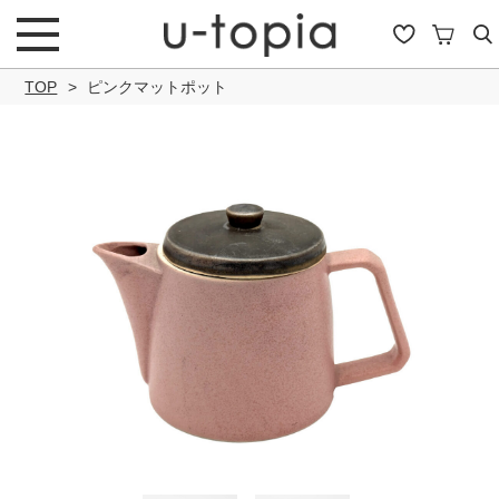
TOP
ピンクマットポット
こだわり条件で絞り込み
キーワード
商品タイプ
通常商品
セール商品
OUTLET
予約商