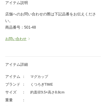
アイテム説明
マグカップ
蓋付マグ
店舗へのお問い合わせの際は下記品番をお伝えくださ
ロックカップ
タンブラー
い。
そば千代口
フグヒレ酒
商品番号：501-48
小抹茶碗
ゆったり碗
お問い合わせ
徳利・盃
徳利
そば徳利
汁椀・漆器
箸・カトラリー
箸
子供食器
ガラス
アイテム詳細
置物
アフロビューティ
アイテム
マグカップ
調理雑器
むし碗
ブランド
くつろぎTIME
サイズ
約直径9.5×高さ8.8cm
価格
重量
500円未満
99円未満
100円～