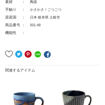
素材
陶器
500円～
600円～
700円～
手触り
かさかさ
ごつごつ
1,500円〜
2,000円〜
2,500円〜
原産国
日本 岐阜県 土岐市
5,000円～9,999円
5,000円〜
6,000円〜
商品番号
501-48
機能性
ブランド・窯名・作家名
特集
カラー
関連するアイテム
素材
機能性