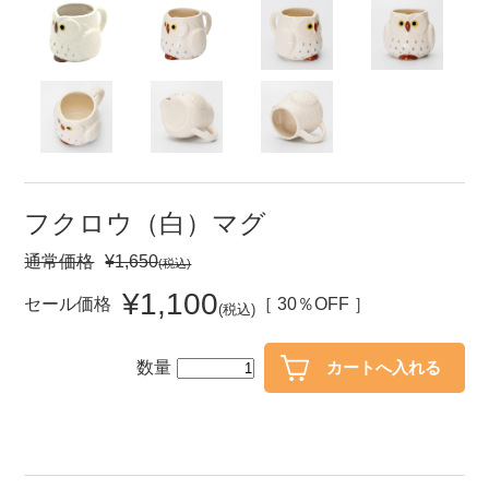
セール
30％OFF未満
10％OFF
20％OFF
50％OFF～
50％OFF
60％OFF
アイテム
小皿
中皿・取皿
フクロウ（白）マグ
カレー皿・パスタ皿
ランチプレート・仕切皿
通常価格
¥1,650
(税込)
長皿・さんま皿
付出皿
¥1,100
セール価格
［ 30％OFF ］
(税込)
小付・珍味
呑水
蓋物
中鉢
数量
盛鉢
ご飯茶碗
小丼
ラーメン鉢・中華食器
ポット
急須