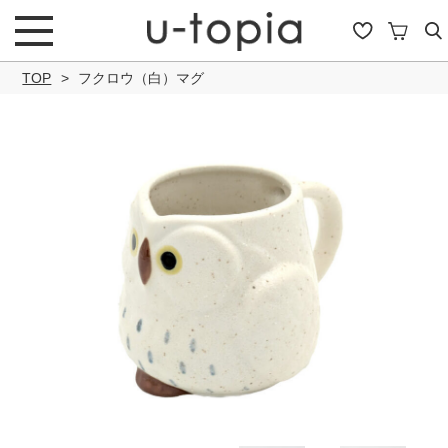
TOP
フクロウ（白）マグ
こだわり条件で絞り込み
キーワード
商品タイプ
通常商品
セール商品
OUTLET
予約商