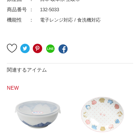
500円～
600円～
700円～
商品番号
132-5033
1,500円〜
2,000円〜
2,500円〜
機能性
電子レンジ対応
食洗機対応
5,000円～9,999円
5,000円〜
6,000円〜
ブランド・窯名・作家名
特集
関連するアイテム
NEW
カラー
素材
機能性