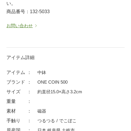
い。
マグカップ
蓋付マグ
商品番号：132-5033
ロックカップ
タンブラー
お問い合わせ
そば千代口
フグヒレ酒
小抹茶碗
ゆったり碗
徳利・盃
徳利
アイテム詳細
そば徳利
汁椀・漆器
箸・カトラリー
箸
アイテム
中鉢
子供食器
ガラス
ブランド
ONE COIN 500
置物
アフロビューティ
サイズ
約直径15.0×高さ3.2cm
調理雑器
むし碗
重量
素材
磁器
価格
手触り
つるつる
でこぼこ
500円未満
99円未満
100円～
原産国
日本 岐阜県 土岐市