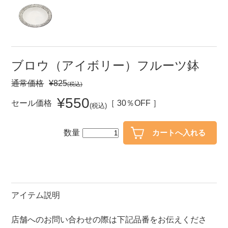
セール
30％OFF未満
10％OFF
20％OFF
50％OFF～
50％OFF
60％OFF
ブロウ（アイボリー）フルーツ鉢
通常価格
¥825
(税込)
アイテム
小皿
中皿・取皿
¥550
セール価格
［ 30％OFF ］
(税込)
カレー皿・パスタ皿
ランチプレート・仕切皿
数量
長皿・さんま皿
付出皿
小付・珍味
呑水
蓋物
中鉢
盛鉢
ご飯茶碗
アイテム説明
小丼
ラーメン鉢・中華食器
店舗へのお問い合わせの際は下記品番をお伝えくださ
ポット
急須