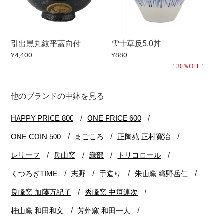
引出黒丸紋平蓋向付
雫十草反5.0丼
¥4,400
¥880
［ 30％OFF ］
他のブランドの中鉢を見る