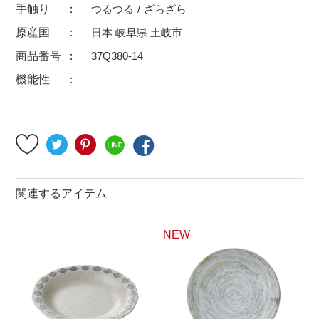
手触り
つるつる
ざらざら
500円～
600円～
700円～
原産国
日本 岐阜県 土岐市
1,500円〜
2,000円〜
2,500円〜
商品番号
37Q380-14
5,000円～9,999円
5,000円〜
6,000円〜
機能性
ブランド・窯名・作家名
特集
関連するアイテム
カラー
NEW
素材
機能性