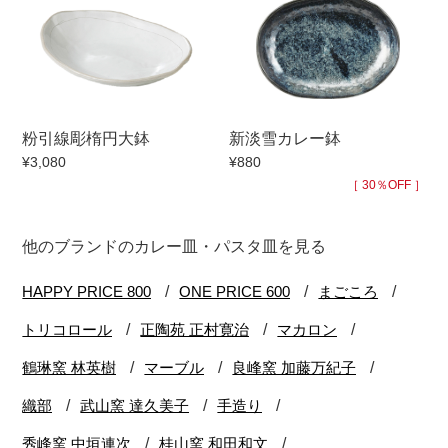
粉引線彫楕円大鉢
新淡雪カレー鉢
¥3,080
¥880
［ 30％OFF ］
他のブランドのカレー皿・パスタ皿を見る