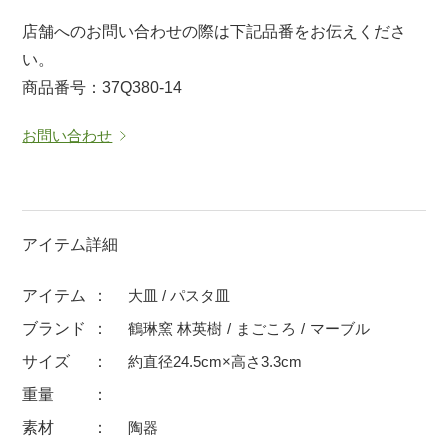
マグカップ
蓋付マグ
店舗へのお問い合わせの際は下記品番をお伝えくださ
い。
ロックカップ
タンブラー
商品番号：37Q380-14
そば千代口
フグヒレ酒
小抹茶碗
ゆったり碗
お問い合わせ
徳利・盃
徳利
そば徳利
汁椀・漆器
箸・カトラリー
箸
アイテム詳細
子供食器
ガラス
アイテム
大皿 / パスタ皿
置物
アフロビューティ
ブランド
鶴琳窯 林英樹
まごころ
マーブル
調理雑器
むし碗
サイズ
約直径24.5cm×高さ3.3cm
重量
価格
素材
陶器
500円未満
99円未満
100円～