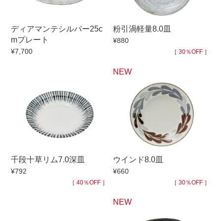
手ざわり
ディアマンテシルバー25c
粉引渦軽量8.0皿
mプレート
¥880
柄
¥7,700
［ 30％OFF ］
NEW
千段十草リム7.0深皿
ウインド8.0皿
¥792
¥660
［ 40％OFF ］
［ 30％OFF ］
NEW