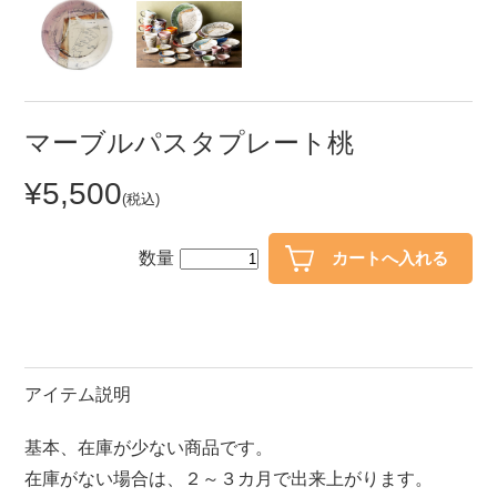
セール
30％OFF未満
10％OFF
20％OFF
50％OFF～
50％OFF
60％OFF
マーブルパスタプレート桃
¥5,500
アイテム
(税込)
小皿
中皿・取皿
カレー皿・パスタ皿
ランチプレート・仕切皿
数量
長皿・さんま皿
付出皿
小付・珍味
呑水
蓋物
中鉢
アイテム説明
盛鉢
ご飯茶碗
基本、在庫が少ない商品です。
小丼
ラーメン鉢・中華食器
在庫がない場合は、２～３カ月で出来上がります。
ポット
急須