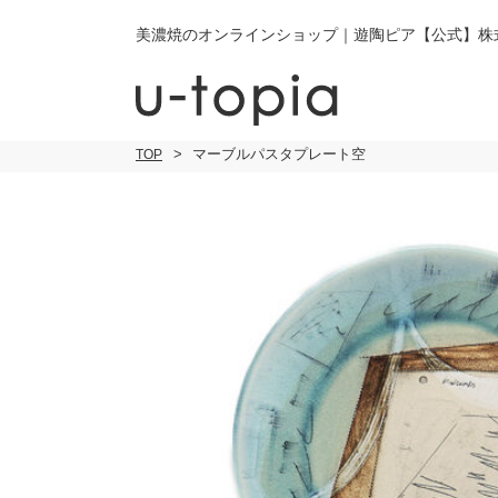
美濃焼のオンラインショップ｜遊陶ピア【公式】株
マーブルパスタプレート空
TOP
こだわり条件で絞り込み
小皿
小
キーワード
中皿・取皿
中
商品タイプ
通常商品
大皿
大
セール
30％OFF未
カレー皿・
ご
パスタ皿