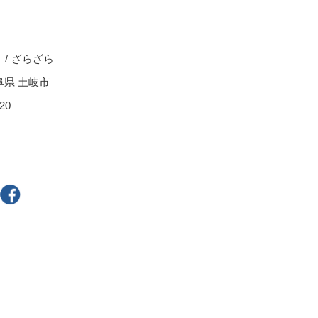
スープカップ
ぐい呑・盃
茶托
る
ざらざら
耐熱食器
阜県 土岐市
一輪立
20
その他
300円～
400円～
800円～
900円～
2,500円〜
5,000円～9,999円
9,000円〜
10,000円以上