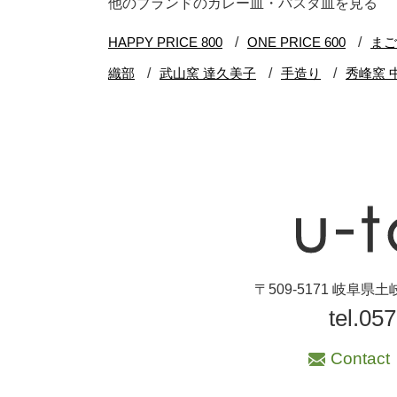
他のブランドのカレー皿・パスタ皿を見る
ブランド・窯名・
作家名
特集
カラー
素材
機能性
〒509-5171 岐阜
手ざわり
tel.05
Contact
柄