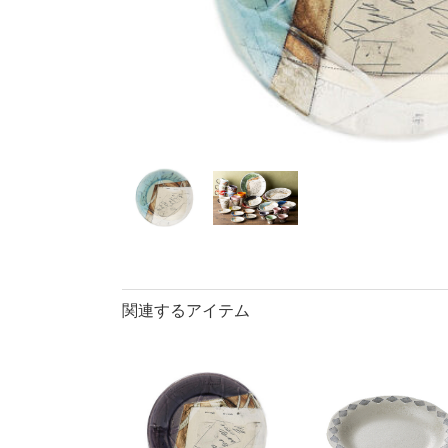
40％OFF
ランチプレート・
丼
90％OFF
仕切皿
ラ
長皿・さんま皿
アイテム
小皿
中
カレー皿・
長皿・さん
小付・珍味
蓋物
盛鉢
小丼
関連するアイテム
ポット
マグカップ
ロックカッ
そば千代口