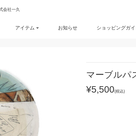
式会社一久
アイテム
お知らせ
ショッピングガイ
閉じ
全ての商品を見る
商品を検索する
マーブルパ
鉢
ポット・急須
スー
¥5,500
(税込)
鉢
湯呑
徳利
セール商品
OUTLET
予約商品
RECCOMEND
鉢
マグカップ
汁椀
満
10％OFF
20％OFF
30％OFF～
飯茶碗
カップ・タンブラー
箸・