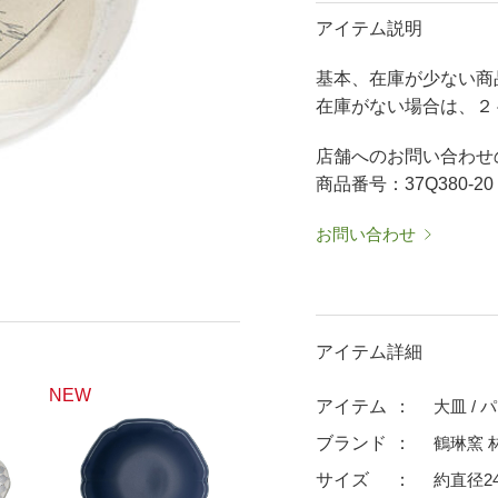
50％OFF～
50％OFF
60％OFF
アイテム説明
抹茶碗・ゆったり碗
箸置
基本、在庫が少ない商
ーメン鉢・
珈琲碗皿
耐熱
在庫がない場合は、２
中皿・取皿
大皿
華食器
パスタ皿
ランチプレート・仕切皿
ランチプレート
店舗へのお問い合わせ
ま皿
付出皿
小鉢
商品番号：37Q380-20
呑水
ノンラップ鉢
お問い合わせ
中鉢
向付
ご飯茶碗
茶漬碗
ラーメン鉢・中華食器
ラーメン鉢
アイテム詳細
急須
土瓶
NEW
蓋付マグ
デミマグ
アイテム
大皿 / 
プ
タンブラー
焼酎カップ
ブランド
鶴琳窯 
フグヒレ酒
抹茶碗・ゆったり
サイズ
約直径24