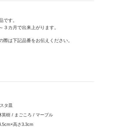
70％OFF
80％OFF
干支
品です。
皿
その他
～３カ月で出来上がります。
盛皿
仕切皿
の際は下記品番をお伝えください。
千代口
納豆鉢
大鉢
丼
ポット・急須・土瓶
湯呑
カップ・タンブラー
パスタ皿
ビアカップ
林英樹
まごころ
マーブル
碗
抹茶碗
.5cm×高さ3.3cm