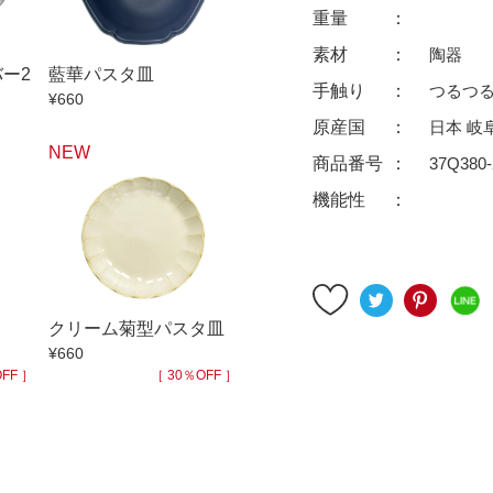
ゆったり碗
珈琲碗皿
重量
徳利
冷酒器
素材
陶器
ー2
藍華パスタ皿
汁椀・漆器
汁椀
手触り
つるつ
¥660
リー
箸
箸置
原産国
日本 岐
NEW
ガラス
花器・インテリア
商品番号
37Q380-
アフロビューティ
干支
機能性
むし碗
茶道具
99円未満
100円～
200円～
クリーム菊型パスタ皿
9円
500円～
600円～
700円～
¥660
999円
1,000円〜
1,500円〜
2,000円〜
FF ］
［ 30％OFF ］
3,500円〜
4,000円〜
4,500円〜
6,000円〜
7,000円〜
8,000円〜