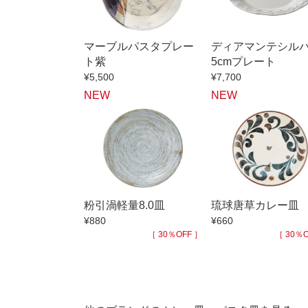
小抹茶碗
徳利・盃
マーブルパスタプレー
ディアマンテシルバ
そば徳利
ト紫
5cmプレート
箸・カトラ
¥5,500
¥7,700
NEW
NEW
子供食器
置物
調理雑器
価格
500円未満
粉引渦軽量8.0皿
琉球唐草カレー皿
500円～99
¥880
¥660
1,000円～4,
［ 30％OFF ］
［ 30％O
3,000円〜
5,000円〜