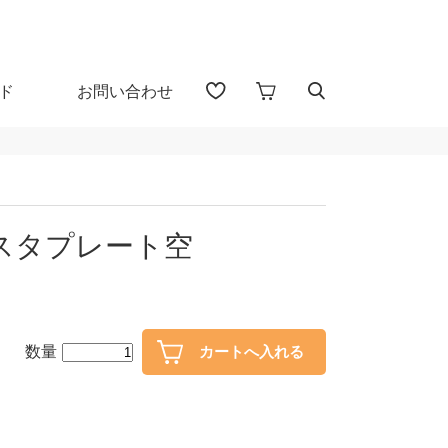
ド
お問い合わせ
アイテム検索（全 1655 点)
る
スタプレート空
プカップ
子供食器
・盃
ガラス
数量
・漆器
花器・インテリア
30％OFF
40％OFF～
カトラリー
置物