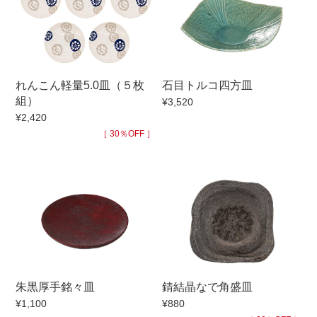
手ざわり
柄
れんこん軽量5.0皿（５枚
石目トルコ四方皿
組）
¥3,520
¥2,420
［ 30％OFF ］
朱黒厚手銘々皿
錆結晶なで角盛皿
¥1,100
¥880