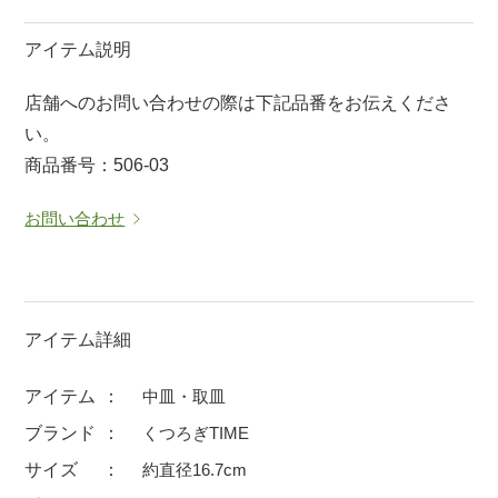
マグカップ
蓋付マグ
アイテム説明
ロックカップ
タンブラー
店舗へのお問い合わせの際は下記品番をお伝えくださ
そば千代口
フグヒレ酒
い。
小抹茶碗
ゆったり碗
商品番号：506-03
徳利・盃
徳利
お問い合わせ
そば徳利
汁椀・漆器
箸・カトラリー
箸
子供食器
ガラス
アイテム詳細
置物
アフロビューティ
調理雑器
むし碗
アイテム
中皿・取皿
ブランド
くつろぎTIME
価格
サイズ
約直径16.7cm
500円未満
99円未満
100円～