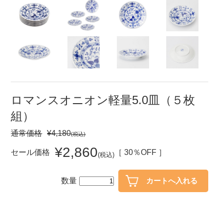
セール
30％OFF未満
10％OFF
20％OFF
50％OFF～
50％OFF
60％OFF
アイテム
小皿
中皿・取皿
ロマンスオニオン軽量5.0皿（５枚
カレー皿・パスタ皿
ランチプレート・仕切皿
組）
長皿・さんま皿
付出皿
通常価格
¥4,180
(税込)
小付・珍味
呑水
¥2,860
セール価格
［ 30％OFF ］
(税込)
蓋物
中鉢
数量
盛鉢
ご飯茶碗
小丼
ラーメン鉢・中華食器
ポット
急須