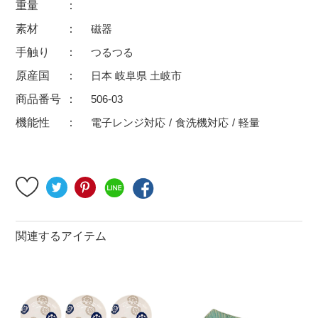
重量
500円～
600円～
700円～
素材
磁器
1,500円〜
2,000円〜
2,500円〜
手触り
つるつる
5,000円～9,999円
5,000円〜
6,000円〜
原産国
日本 岐阜県 土岐市
商品番号
506-03
ブランド・窯名・作家名
機能性
電子レンジ対応
食洗機対応
軽量
特集
カラー
関連するアイテム
素材
機能性