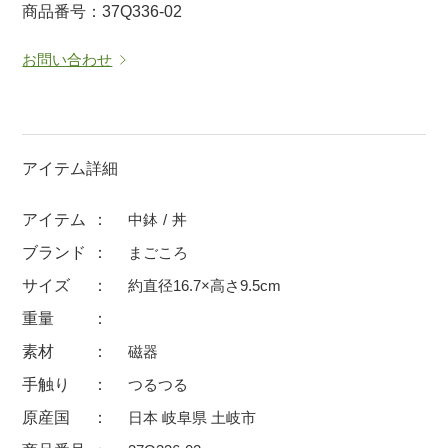
商品番号：37Q336-02
マグカップ
蓋付マグ
お問い合わせ
ロックカップ
タンブラー
そば千代口
フグヒレ酒
小抹茶碗
ゆったり碗
徳利・盃
徳利
アイテム詳細
そば徳利
汁椀・漆器
アイテム
中鉢
丼
箸・カトラリー
箸
ブランド
まごころ
子供食器
ガラス
サイズ
約直径16.7×高さ9.5cm
置物
アフロビューティ
重量
調理雑器
むし碗
素材
磁器
手触り
つるつる
価格
原産国
日本 岐阜県 土岐市
500円未満
99円未満
100円～