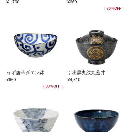
¥1,760
¥660
手ざわり
［ 30％OFF ］
柄
うず唐草ダエン鉢
引出黒丸紋丸蓋丼
¥660
¥4,510
［ 30％OFF ］