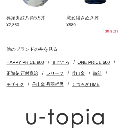
呉須丸紋八角5.5丼
窯変紺さぬき丼
¥2,860
¥880
［ 30％OFF ］
他のブランドの丼を見る