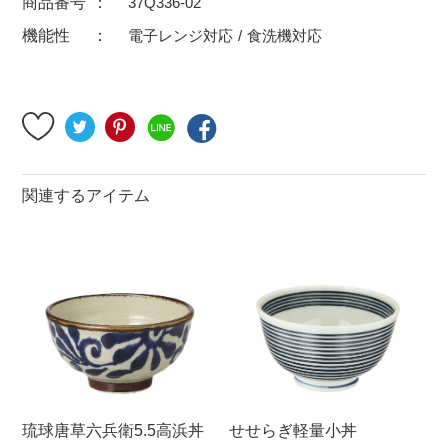
商品番号
37Q336-02
500円～
600円～
700円～
機能性
電子レンジ対応
食洗機対応
1,500円〜
2,000円〜
2,500円〜
5,000円～9,999円
5,000円〜
6,000円〜
ブランド・窯名・作家名
関連するアイテム
特集
カラー
素材
機能性
琉球唐草六兵衛5.5高浜丼
せせらぎ軽量小丼