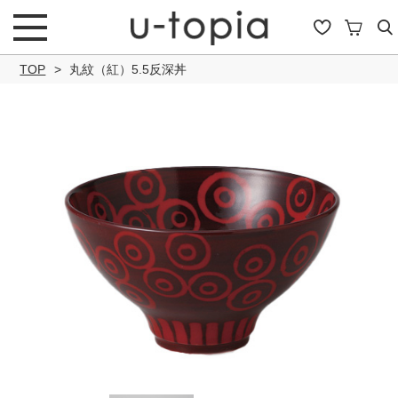
TOP
丸紋（紅）5.5反深丼
こだわり条件で絞り込み
キーワード
商品タイプ
通常商品
セール商品
OUTLET
予約商