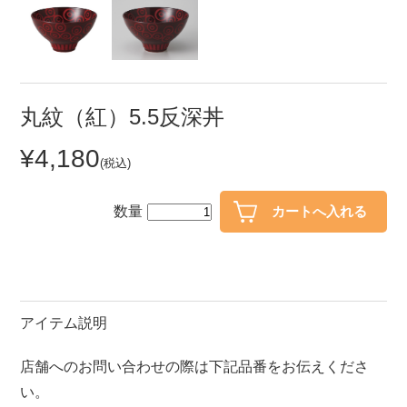
セール
30％OFF未満
10％OFF
20％OFF
50％OFF～
50％OFF
60％OFF
丸紋（紅）5.5反深丼
¥4,180
アイテム
(税込)
小皿
中皿・取皿
カレー皿・パスタ皿
ランチプレート・仕切皿
数量
長皿・さんま皿
付出皿
小付・珍味
呑水
蓋物
中鉢
アイテム説明
盛鉢
ご飯茶碗
店舗へのお問い合わせの際は下記品番をお伝えくださ
小丼
ラーメン鉢・中華食器
い。
ポット
急須