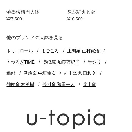
薄墨桜楕円大鉢
鬼深紅丸尺鉢
¥27,500
¥16,500
他のブランドの大鉢を見る