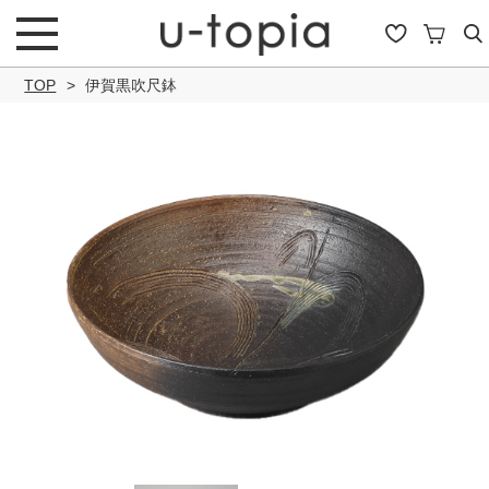
TOP
伊賀黒吹尺鉢
こだわり条件で絞り込み
キーワード
商品タイプ
通常商品
セール商品
OUTLET
予約商