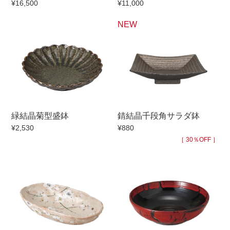
¥16,500
¥11,000
手ざわり
NEW
柄
緑結晶菊型盛鉢
錆結晶千段角サラダ鉢
¥2,530
¥880
［ 30％OFF ］