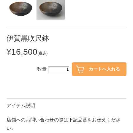
セール
30％OFF未満
10％OFF
20％OFF
50％OFF～
50％OFF
60％OFF
伊賀黒吹尺鉢
¥16,500
アイテム
(税込)
小皿
中皿・取皿
カレー皿・パスタ皿
ランチプレート・仕切皿
数量
長皿・さんま皿
付出皿
小付・珍味
呑水
蓋物
中鉢
アイテム説明
盛鉢
ご飯茶碗
店舗へのお問い合わせの際は下記品番をお伝えくださ
小丼
ラーメン鉢・中華食器
い。
ポット
急須