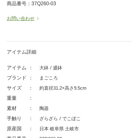
商品番号：37Q260-03
マグカップ
蓋付マグ
お問い合わせ
ロックカップ
タンブラー
そば千代口
フグヒレ酒
小抹茶碗
ゆったり碗
徳利・盃
徳利
アイテム詳細
そば徳利
汁椀・漆器
アイテム
大鉢
盛鉢
箸・カトラリー
箸
ブランド
まごころ
子供食器
ガラス
サイズ
約直径31.2×高さ9.5cm
置物
アフロビューティ
重量
調理雑器
むし碗
素材
陶器
手触り
ざらざら
でこぼこ
価格
原産国
日本 岐阜県 土岐市
500円未満
99円未満
100円～