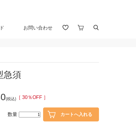
ド
お問い合わせ
アイテム検索（全 1655 点)
る
型急須
プカップ
子供食器
80
・盃
ガラス
［ 30％OFF ］
(税込)
・漆器
花器・インテリア
数量
30％OFF
40％OFF～
カトラリー
置物