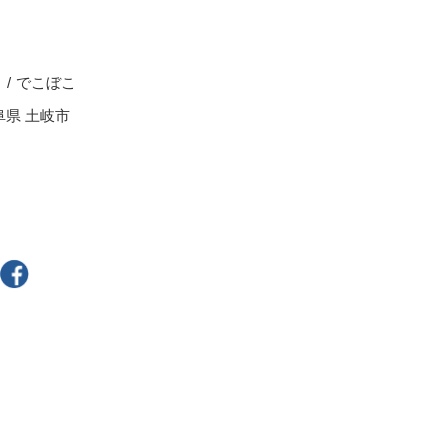
スープカップ
ぐい呑・盃
茶托
る
でこぼこ
耐熱食器
阜県 土岐市
一輪立
その他
300円～
400円～
800円～
900円～
2,500円〜
5,000円～9,999円
9,000円〜
10,000円以上