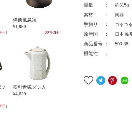
ゆったり碗
珈琲碗皿
重量
約315g
徳利
冷酒器
素材
陶器
備前風急須
汁椀・漆器
汁椀
手触り
つるつ
¥1,980
リー
箸
箸置
FF ］
［ 30％OFF ］
原産国
日本 岐
ガラス
花器・インテリア
商品番号
500-36
アフロビューティ
干支
機能性
むし碗
茶道具
99円未満
100円～
200円～
ポッ
粉引青磁ダシ入
9円
500円～
600円～
700円～
¥4,620
999円
1,000円〜
1,500円〜
2,000円〜
FF ］
3,500円〜
4,000円〜
4,500円〜
6,000円〜
7,000円〜
8,000円〜