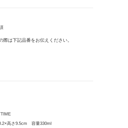
70％OFF
80％OFF
干支
皿
その他
須
盛皿
仕切皿
の際は下記品番をお伝えください。
千代口
納豆鉢
大鉢
丼
ポット・急須・土瓶
湯呑
カップ・タンブラー
ビアカップ
TIME
碗
抹茶碗
.2×高さ9.5cm 容量330ml