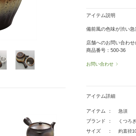
50％OFF～
50％OFF
60％OFF
抹茶碗・ゆったり碗
箸置
アイテム説明
ーメン鉢・
珈琲碗皿
耐熱
備前風の色味が渋い急
中皿・取皿
大皿
華食器
パスタ皿
ランチプレート・仕切皿
ランチプレート
店舗へのお問い合わせ
ま皿
付出皿
小鉢
商品番号：500-36
呑水
ノンラップ鉢
お問い合わせ
中鉢
向付
ご飯茶碗
茶漬碗
ラーメン鉢・中華食器
ラーメン鉢
アイテム詳細
急須
土瓶
蓋付マグ
デミマグ
アイテム
急須
プ
タンブラー
焼酎カップ
ブランド
くつろぎ
フグヒレ酒
抹茶碗・ゆったり
サイズ
約直径10