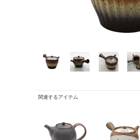
40％OFF
ランチプレート・
丼
90％OFF
仕切皿
ラ
長皿・さんま皿
アイテム
小皿
中
カレー皿・
長皿・さん
小付・珍味
蓋物
盛鉢
小丼
関連するアイテム
ポット
マグカップ
ロックカッ
そば千代口