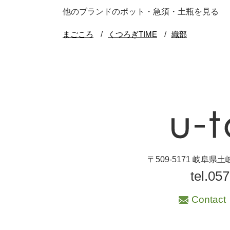
ブランド・窯名・
他のブランドのポット・急須・土瓶を見る
作家名
特集
カラー
素材
機能性
〒509-5171 岐阜
tel.05
手ざわり
Contact
柄