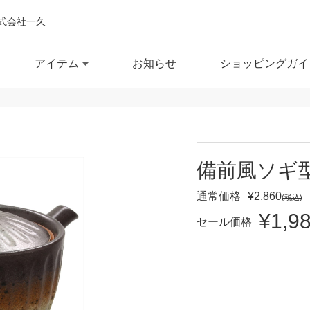
式会社一久
アイテム
お知らせ
ショッピングガイ
閉じ
全ての商品を見る
商品を検索する
備前風ソギ
鉢
ポット・急須
スー
通常価格
¥2,860
(税込)
¥1,9
鉢
湯呑
徳利
セール価格
セール商品
OUTLET
予約商品
RECCOMEND
鉢
マグカップ
汁椀
満
10％OFF
20％OFF
30％OFF～
飯茶碗
カップ・タンブラー
箸・