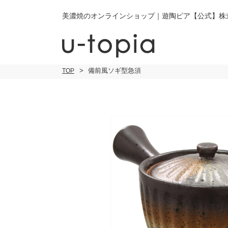
美濃焼のオンラインショップ｜遊陶ピア【公式】株
備前風ソギ型急須
TOP
こだわり条件で絞り込み
小皿
小
キーワード
中皿・取皿
中
商品タイプ
通常商品
大皿
大
セール
30％OFF未
カレー皿・
ご
パスタ皿