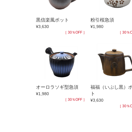
小抹茶碗
徳利・盃
黒信楽風ポット
粉引桜急須
そば徳利
¥3,630
¥1,980
箸・カトラ
［ 30％OFF ］
［ 30％O
子供食器
置物
調理雑器
価格
500円未満
オーロラソギ型急須
福福（いぶし黒）
500円～99
ト
¥1,980
1,000円～4,
［ 30％OFF ］
¥3,630
［ 30％O
3,000円〜
5,000円〜