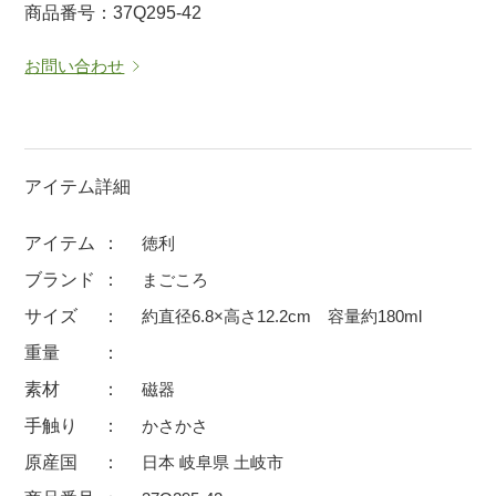
商品番号：37Q295-42
マグカップ
蓋付マグ
お問い合わせ
ロックカップ
タンブラー
そば千代口
フグヒレ酒
小抹茶碗
ゆったり碗
徳利・盃
徳利
アイテム詳細
そば徳利
汁椀・漆器
アイテム
徳利
箸・カトラリー
箸
ブランド
まごころ
子供食器
ガラス
サイズ
約直径6.8×高さ12.2cm 容量約180ml
置物
アフロビューティ
重量
調理雑器
むし碗
素材
磁器
手触り
かさかさ
価格
原産国
日本 岐阜県 土岐市
500円未満
99円未満
100円～