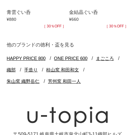
青雲ぐい呑
金結晶ぐい呑
¥880
¥660
［ 30％OFF ］
［ 30％OFF ］
他のブランドの徳利・盃を見る
〒509-5171 岐阜県土岐市泉北山町3-11織部ヒルズ