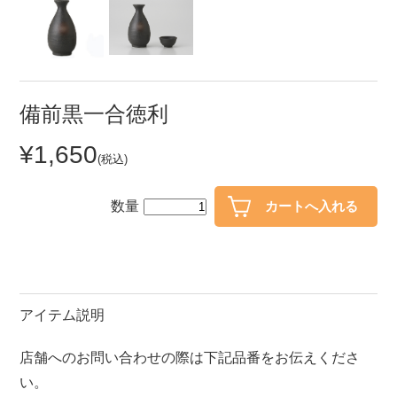
セール
30％OFF未満
10％OFF
20％OFF
50％OFF～
50％OFF
60％OFF
備前黒一合徳利
¥1,650
アイテム
(税込)
小皿
中皿・取皿
カレー皿・パスタ皿
ランチプレート・仕切皿
数量
長皿・さんま皿
付出皿
小付・珍味
呑水
蓋物
中鉢
アイテム説明
盛鉢
ご飯茶碗
店舗へのお問い合わせの際は下記品番をお伝えくださ
小丼
ラーメン鉢・中華食器
い。
ポット
急須