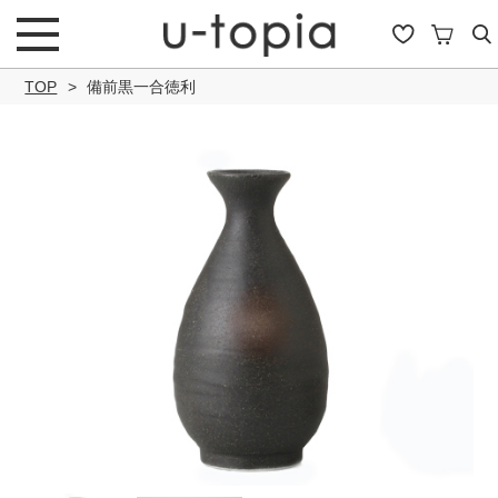
TOP
備前黒一合徳利
こだわり条件で絞り込み
キーワード
商品タイプ
通常商品
セール商品
OUTLET
予約商