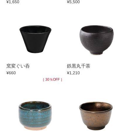
¥1,650
¥5,500
手ざわり
柄
窯変ぐい呑
鉄黒丸千茶
¥660
¥1,210
［ 30％OFF ］