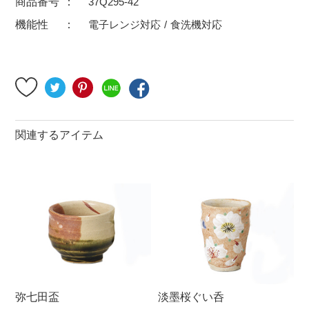
商品番号
37Q295-42
500円～
600円～
700円～
機能性
電子レンジ対応
食洗機対応
1,500円〜
2,000円〜
2,500円〜
5,000円～9,999円
5,000円〜
6,000円〜
ブランド・窯名・作家名
関連するアイテム
特集
カラー
素材
機能性
弥七田盃
淡墨桜ぐい呑