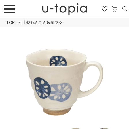
TOP
土物れんこん軽量マグ
こだわり条件で絞り込み
キーワード
商品タイプ
通常商品
セール商品
OUTLET
予約商