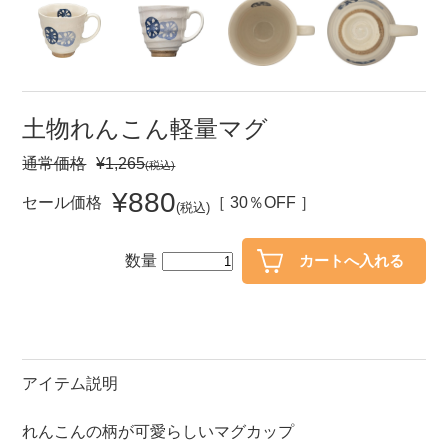
セール
30％OFF未満
10％OFF
20％OFF
50％OFF～
50％OFF
60％OFF
土物れんこん軽量マグ
通常価格
¥1,265
(税込)
アイテム
小皿
中皿・取皿
¥880
セール価格
［ 30％OFF ］
(税込)
カレー皿・パスタ皿
ランチプレート・仕切皿
数量
長皿・さんま皿
付出皿
小付・珍味
呑水
蓋物
中鉢
盛鉢
ご飯茶碗
アイテム説明
小丼
ラーメン鉢・中華食器
れんこんの柄が可愛らしいマグカップ
ポット
急須