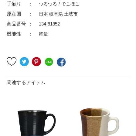
手触り
つるつる
でこぼこ
500円～
600円～
700円～
原産国
日本 岐阜県 土岐市
1,500円〜
2,000円〜
2,500円〜
商品番号
134-81852
5,000円～9,999円
5,000円〜
6,000円〜
機能性
軽量
ブランド・窯名・作家名
特集
関連するアイテム
カラー
素材
機能性