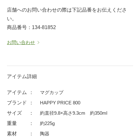
マグカップ
蓋付マグ
店舗へのお問い合わせの際は下記品番をお伝えくださ
い。
ロックカップ
タンブラー
商品番号：134-81852
そば千代口
フグヒレ酒
小抹茶碗
ゆったり碗
お問い合わせ
徳利・盃
徳利
そば徳利
汁椀・漆器
箸・カトラリー
箸
アイテム詳細
子供食器
ガラス
アイテム
マグカップ
置物
アフロビューティ
ブランド
HAPPY PRICE 800
調理雑器
むし碗
サイズ
約直径9.8×高さ9.3cm 約350ml
重量
約225g
価格
素材
陶器
500円未満
99円未満
100円～