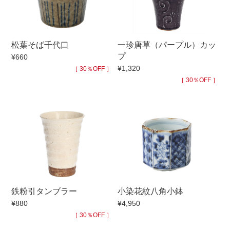
手ざわり
松葉そば千代口
一珍唐草（パープル）カッ
柄
プ
¥660
¥1,320
［ 30％OFF ］
［ 30％OFF ］
鉄粉引タンブラー
小染花紋八角小鉢
¥880
¥4,950
［ 30％OFF ］