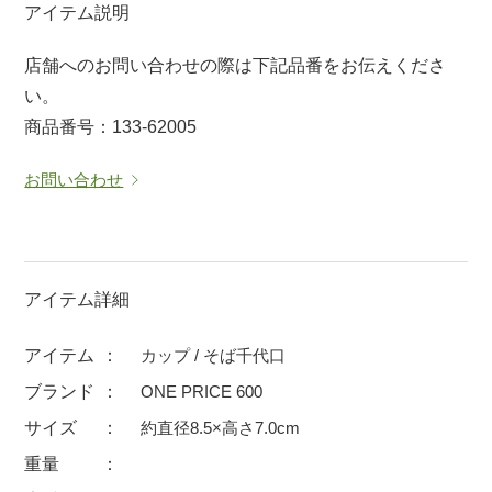
アイテム説明
マグカップ
蓋付マグ
店舗へのお問い合わせの際は下記品番をお伝えくださ
ロックカップ
タンブラー
い。
そば千代口
フグヒレ酒
商品番号：133-62005
小抹茶碗
ゆったり碗
お問い合わせ
徳利・盃
徳利
そば徳利
汁椀・漆器
箸・カトラリー
箸
子供食器
ガラス
アイテム詳細
置物
アフロビューティ
アイテム
カップ / そば千代口
調理雑器
むし碗
ブランド
ONE PRICE 600
サイズ
約直径8.5×高さ7.0cm
価格
重量
500円未満
99円未満
100円～