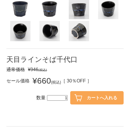
セール
30％OFF未満
10％OFF
20％OFF
50％OFF～
50％OFF
60％OFF
アイテム
小皿
中皿・取皿
天目ラインそば千代口
カレー皿・パスタ皿
ランチプレート・仕切皿
通常価格
¥946
(税込)
長皿・さんま皿
付出皿
¥660
セール価格
［ 30％OFF ］
(税込)
小付・珍味
呑水
蓋物
中鉢
数量
盛鉢
ご飯茶碗
小丼
ラーメン鉢・中華食器
ポット
急須