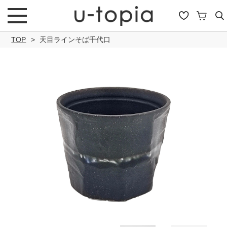
TOP
天目ラインそば千代口
こだわり条件で絞り込み
キーワード
商品タイプ
通常商品
セール商品
OUTLET
予約商