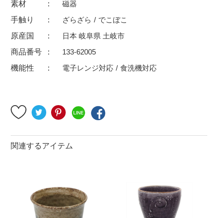
素材
磁器
500円～
600円～
700円～
手触り
ざらざら
でこぼこ
1,500円〜
2,000円〜
2,500円〜
原産国
日本 岐阜県 土岐市
5,000円～9,999円
5,000円〜
6,000円〜
商品番号
133-62005
機能性
電子レンジ対応
食洗機対応
ブランド・窯名・作家名
特集
カラー
関連するアイテム
素材
機能性