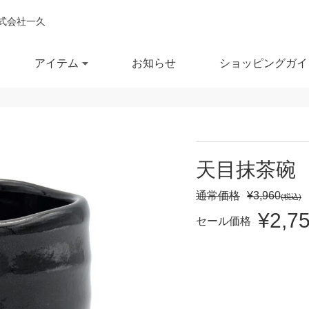
式会社一久
アイテム
お知らせ
ショッピングガイ
閉じ
全ての商品を見る
商品を検索する
天目抹茶碗
鉢
ポット・急須
スー
通常価格
¥3,960
(税込)
¥2,7
鉢
湯呑
徳利
セール価格
セール商品
OUTLET
予約商品
RECCOMEND
鉢
マグカップ
汁椀
満
10％OFF
20％OFF
30％OFF～
飯茶碗
カップ・タンブラー
箸・