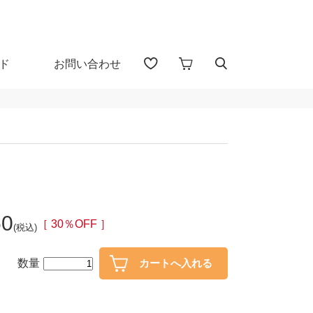
ド
お問い合わせ
アイテム検索（全 1655 点)
る
プカップ
子供食器
50
・盃
ガラス
［ 30％OFF ］
(税込)
・漆器
花器・インテリア
数量
30％OFF
40％OFF～
カトラリー
置物