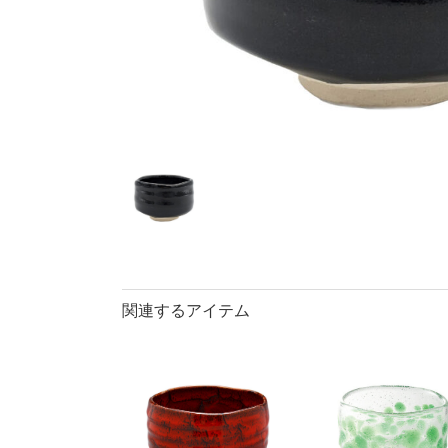
40％OFF
ランチプレート・
丼
90％OFF
仕切皿
ラ
長皿・さんま皿
アイテム
小皿
中
カレー皿・
長皿・さん
小付・珍味
蓋物
盛鉢
小丼
関連するアイテム
ポット
マグカップ
ロックカッ
そば千代口