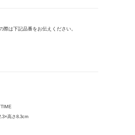
70％OFF
80％OFF
干支
皿
その他
の際は下記品番をお伝えください。
盛皿
仕切皿
千代口
納豆鉢
大鉢
丼
ポット・急須・土瓶
湯呑
TIME
カップ・タンブラー
.3×高さ8.3cm
ビアカップ
碗
抹茶碗