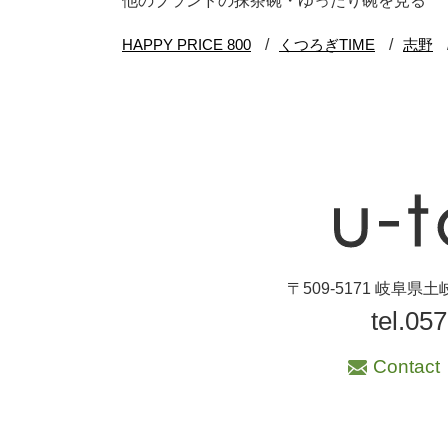
他のブランドの抹茶碗・ゆったり碗を見る
ブランド・窯名・
作家名
特集
カラー
素材
機能性
〒509-5171 岐阜
tel.05
手ざわり
Contact
柄