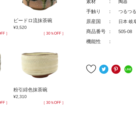
素材
陶器
ゆったり碗
珈琲碗皿
手触り
つるつ
徳利
冷酒器
ビードロ流抹茶碗
原産国
日本 岐
汁椀・漆器
汁椀
¥3,520
商品番号
505-08
リー
箸
箸置
FF ］
［ 30％OFF ］
機能性
ガラス
花器・インテリア
アフロビューティ
干支
むし碗
茶道具
99円未満
100円～
200円～
粉引緋色抹茶碗
9円
500円～
600円～
700円～
¥2,310
999円
1,000円〜
1,500円〜
2,000円〜
FF ］
［ 30％OFF ］
3,500円〜
4,000円〜
4,500円〜
6,000円〜
7,000円〜
8,000円〜