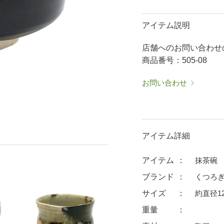
50％OFF～
50％OFF
60％OFF
抹茶碗・ゆったり碗
箸置
アイテム説明
ーメン鉢・
珈琲碗皿
耐熱
店舗へのお問い合わせ
中皿・取皿
大皿
華食器
商品番号：505-08
パスタ皿
ランチプレート・仕切皿
ランチプレート
ま皿
付出皿
小鉢
お問い合わせ
呑水
ノンラップ鉢
中鉢
向付
ご飯茶碗
茶漬碗
アイテム詳細
ラーメン鉢・中華食器
ラーメン鉢
アイテム
抹茶碗
急須
土瓶
ブランド
くつろぎ
蓋付マグ
デミマグ
サイズ
約直径12
プ
タンブラー
焼酎カップ
重量
フグヒレ酒
抹茶碗・ゆったり