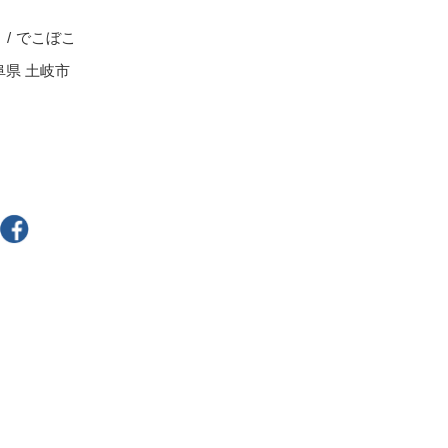
スープカップ
る
でこぼこ
ぐい呑・盃
阜県 土岐市
茶托
耐熱食器
一輪立
その他
300円～
400円～
800円～
900円～
2,500円〜
5,000円～9,999円
9,000円〜
10,000円以上