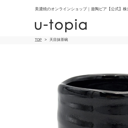
美濃焼のオンラインショップ｜遊陶ピア【公式】株
天目抹茶碗
TOP
こだわり条件で絞り込み
小皿
小
キーワード
中皿・取皿
中
商品タイプ
通常商品
大皿
大
セール
30％OFF未
カレー皿・
ご
パスタ皿