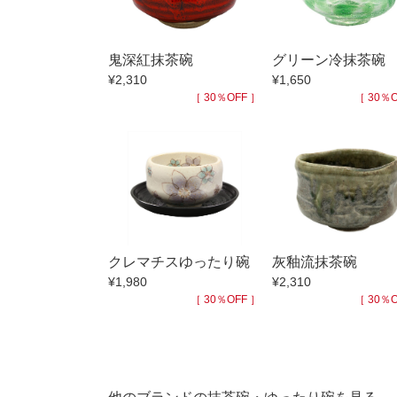
小抹茶碗
徳利・盃
鬼深紅抹茶碗
グリーン冷抹茶碗
そば徳利
¥2,310
¥1,650
箸・カトラ
［ 30％OFF ］
［ 30％O
子供食器
置物
調理雑器
価格
500円未満
クレマチスゆったり碗
灰釉流抹茶碗
500円～99
¥1,980
¥2,310
1,000円～4,
［ 30％OFF ］
［ 30％O
3,000円〜
5,000円〜