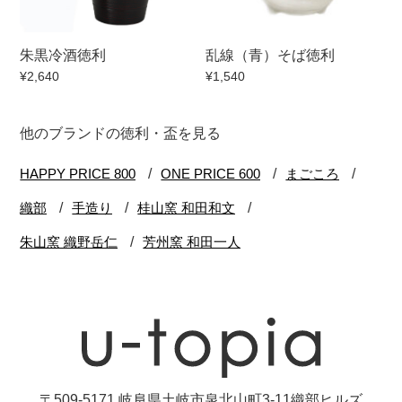
朱黒冷酒徳利
乱線（青）そば徳利
¥2,640
¥1,540
他のブランドの徳利・盃を見る
〒509-5171 岐阜県土岐市泉北山町3-11織部ヒルズ