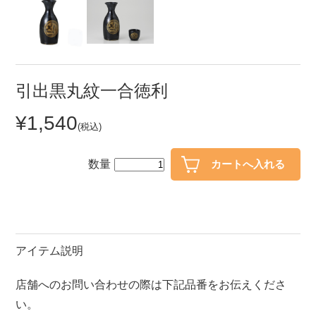
セール
30％OFF未満
10％OFF
20％OFF
50％OFF～
50％OFF
60％OFF
引出黒丸紋一合徳利
¥1,540
アイテム
(税込)
小皿
中皿・取皿
カレー皿・パスタ皿
ランチプレート・仕切皿
数量
長皿・さんま皿
付出皿
小付・珍味
呑水
蓋物
中鉢
アイテム説明
盛鉢
ご飯茶碗
店舗へのお問い合わせの際は下記品番をお伝えくださ
小丼
ラーメン鉢・中華食器
い。
ポット
急須