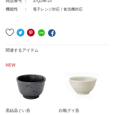
商品番号
37Q296-23
500円～
600円～
700円～
機能性
電子レンジ対応
食洗機対応
1,500円〜
2,000円〜
2,500円〜
5,000円～9,999円
5,000円〜
6,000円〜
ブランド・窯名・作家名
関連するアイテム
特集
NEW
カラー
素材
機能性
黒結晶ぐい呑
白釉グイ呑