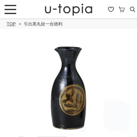
TOP
引出黒丸紋一合徳利
こだわり条件で絞り込み
キーワード
商品タイプ
通常商品
セール商品
OUTLET
予約商