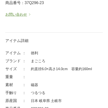
商品番号：37Q296-23
マグカップ
蓋付マグ
お問い合わせ
ロックカップ
タンブラー
そば千代口
フグヒレ酒
小抹茶碗
ゆったり碗
徳利・盃
徳利
アイテム詳細
そば徳利
汁椀・漆器
アイテム
徳利
箸・カトラリー
箸
ブランド
まごころ
子供食器
ガラス
サイズ
約直径6.0×高さ14.0cm 容量約160ml
置物
アフロビューティ
重量
調理雑器
むし碗
素材
磁器
手触り
つるつる
価格
原産国
日本 岐阜県 土岐市
500円未満
99円未満
100円～