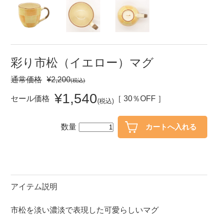
セール
30％OFF未満
10％OFF
20％OFF
50％OFF～
50％OFF
60％OFF
彩り市松（イエロー）マグ
通常価格
¥2,200
(税込)
アイテム
小皿
中皿・取皿
¥1,540
セール価格
［ 30％OFF ］
(税込)
カレー皿・パスタ皿
ランチプレート・仕切皿
数量
長皿・さんま皿
付出皿
小付・珍味
呑水
蓋物
中鉢
盛鉢
ご飯茶碗
アイテム説明
小丼
ラーメン鉢・中華食器
市松を淡い濃淡で表現した可愛らしいマグ
ポット
急須