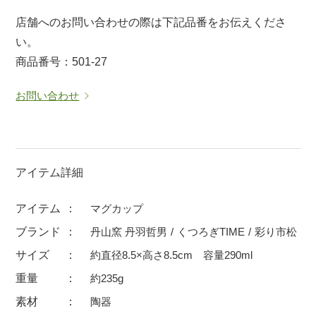
マグカップ
蓋付マグ
店舗へのお問い合わせの際は下記品番をお伝えくださ
い。
ロックカップ
タンブラー
商品番号：501-27
そば千代口
フグヒレ酒
小抹茶碗
ゆったり碗
お問い合わせ
徳利・盃
徳利
そば徳利
汁椀・漆器
箸・カトラリー
箸
アイテム詳細
子供食器
ガラス
アイテム
マグカップ
置物
アフロビューティ
ブランド
丹山窯 丹羽哲男
くつろぎTIME
彩り市松
調理雑器
むし碗
サイズ
約直径8.5×高さ8.5cm 容量290ml
重量
約235g
価格
素材
陶器
500円未満
99円未満
100円～