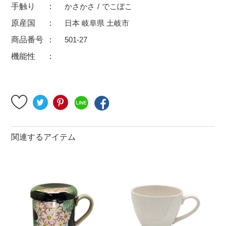
手触り
かさかさ
でこぼこ
500円～
600円～
700円～
原産国
日本 岐阜県 土岐市
1,500円〜
2,000円〜
2,500円〜
商品番号
501-27
5,000円～9,999円
5,000円〜
6,000円〜
機能性
ブランド・窯名・作家名
特集
関連するアイテム
カラー
素材
機能性