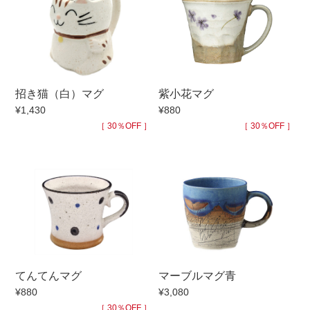
手ざわり
柄
招き猫（白）マグ
紫小花マグ
¥1,430
¥880
［ 30％OFF ］
［ 30％OFF ］
てんてんマグ
マーブルマグ青
¥880
¥3,080
［ 30％OFF ］