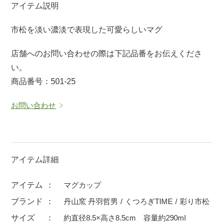
アイテム説明
マグカップ
蓋付マグ
市松を淡い濃淡で表現した可愛らしいマグ
ロックカップ
タンブラー
そば千代口
フグヒレ酒
店舗へのお問い合わせの際は下記品番をお伝えくださ
小抹茶碗
ゆったり碗
い。
商品番号：501-25
徳利・盃
徳利
そば徳利
汁椀・漆器
お問い合わせ
箸・カトラリー
箸
子供食器
ガラス
置物
アフロビューティ
アイテム詳細
調理雑器
むし碗
アイテム
マグカップ
ブランド
丹山窯 丹羽哲男
くつろぎTIME
彩り市松
価格
500円未満
99円未満
100円～
サイズ
約直径8.5×高さ8.5cm 容量約290ml