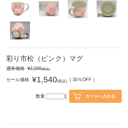
セール
30％OFF未満
10％OFF
20％OFF
50％OFF～
50％OFF
60％OFF
アイテム
小皿
中皿・取皿
彩り市松（ピンク）マグ
カレー皿・パスタ皿
ランチプレート・仕切皿
通常価格
¥2,200
(税込)
長皿・さんま皿
付出皿
¥1,540
セール価格
［ 30％OFF ］
(税込)
小付・珍味
呑水
蓋物
中鉢
数量
盛鉢
ご飯茶碗
小丼
ラーメン鉢・中華食器
ポット
急須