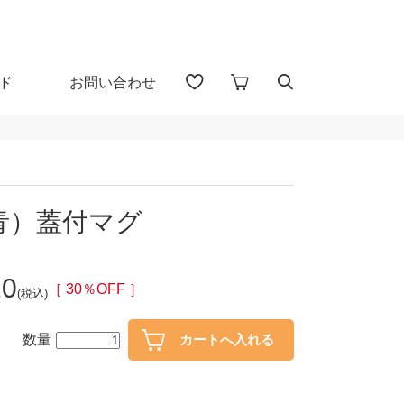
ド
お問い合わせ
アイテム検索（全 1655 点)
る
青）蓋付マグ
プカップ
子供食器
10
・盃
ガラス
［ 30％OFF ］
(税込)
・漆器
花器・インテリア
数量
30％OFF
40％OFF～
カトラリー
置物