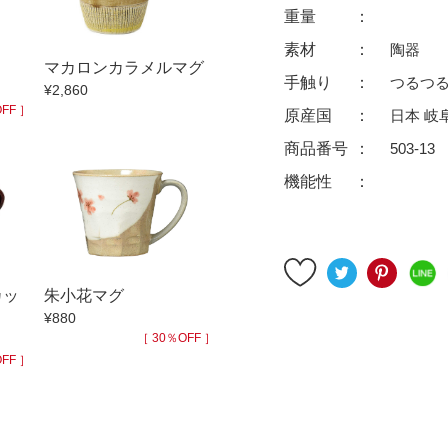
ゆったり碗
珈琲碗皿
重量
徳利
冷酒器
素材
陶器
マカロンカラメルマグ
汁椀・漆器
汁椀
手触り
つるつ
¥2,860
リー
箸
箸置
FF ］
原産国
日本 岐
ガラス
花器・インテリア
商品番号
503-13
アフロビューティ
干支
機能性
むし碗
茶道具
99円未満
100円～
200円～
カッ
朱小花マグ
9円
500円～
600円～
700円～
¥880
999円
1,000円〜
1,500円〜
2,000円〜
［ 30％OFF ］
FF ］
3,500円〜
4,000円〜
4,500円〜
6,000円〜
7,000円〜
8,000円〜