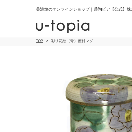
美濃焼のオンラインショップ｜遊陶ピア【公式】株
彩り花紋（青）蓋付マグ
TOP
こだわり条件で絞り込み
小皿
小
キーワード
中皿・取皿
中
商品タイプ
通常商品
大皿
大
セール
30％OFF未
カレー皿・
ご
パスタ皿