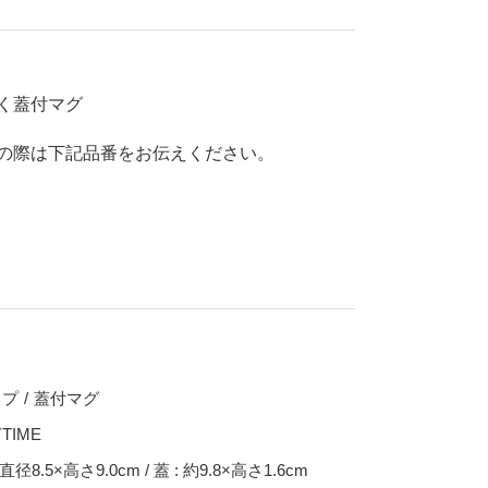
70％OFF
80％OFF
干支
皿
その他
く蓋付マグ
盛皿
仕切皿
の際は下記品番をお伝えください。
千代口
納豆鉢
大鉢
丼
ポット・急須・土瓶
湯呑
カップ・タンブラー
ップ
蓋付マグ
ビアカップ
TIME
碗
抹茶碗
直径8.5×高さ9.0cm / 蓋 : 約9.8×高さ1.6cm