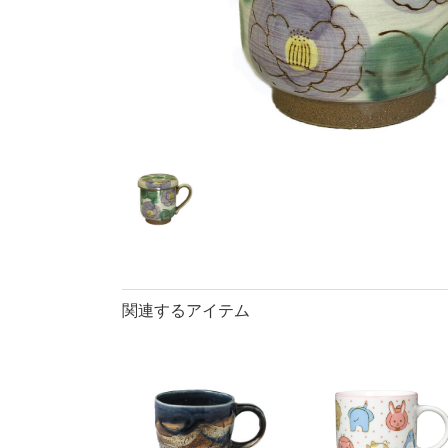
40％OFF
ランチプレート・
丼
90％OFF
仕切皿
ラ
長皿・さんま皿
アイテム
小皿
中
カレー皿・
長皿・さん
小付・珍味
蓋物
盛鉢
小丼
関連するアイテム
ポット
マグカップ
ロックカッ
そば千代口