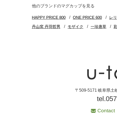
ブランド・窯名・
他のブランドのマグカップを見る
作家名
特集
カラー
素材
機能性
〒509-5171 岐阜
手ざわり
tel.05
柄
Contact