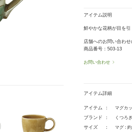
50％OFF～
50％OFF
60％OFF
抹茶碗・ゆったり碗
箸置
アイテム説明
ーメン鉢・
珈琲碗皿
耐熱
鮮やかな花柄が目を引
中皿・取皿
大皿
華食器
パスタ皿
ランチプレート・仕切皿
ランチプレート
店舗へのお問い合わせ
ま皿
付出皿
小鉢
商品番号：503-13
呑水
ノンラップ鉢
お問い合わせ
中鉢
向付
ご飯茶碗
茶漬碗
ラーメン鉢・中華食器
ラーメン鉢
アイテム詳細
急須
土瓶
蓋付マグ
デミマグ
アイテム
マグカ
プ
タンブラー
焼酎カップ
ブランド
くつろぎ
フグヒレ酒
抹茶碗・ゆったり
サイズ
マグ : 約