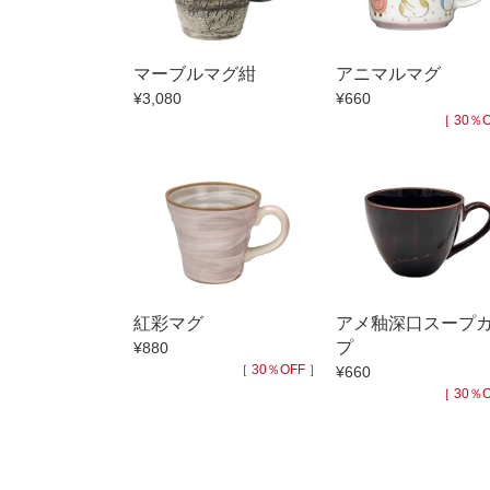
小抹茶碗
徳利・盃
マーブルマグ紺
アニマルマグ
そば徳利
¥3,080
¥660
箸・カトラ
［ 30％O
子供食器
置物
調理雑器
価格
500円未満
紅彩マグ
アメ釉深口スープ
500円～99
プ
¥880
1,000円～4,
［ 30％OFF ］
¥660
［ 30％O
3,000円〜
5,000円〜