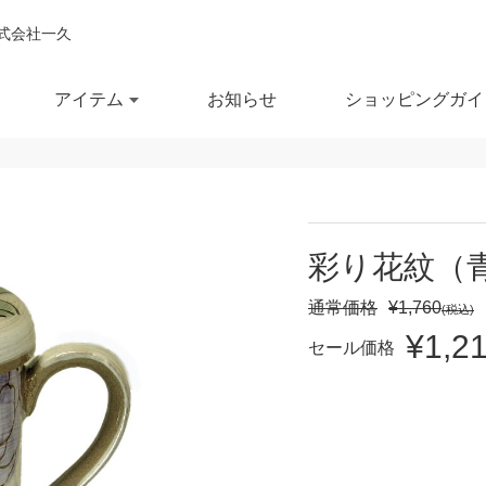
式会社一久
アイテム
お知らせ
ショッピングガイ
閉じ
全ての商品を見る
商品を検索する
彩り花紋（
鉢
ポット・急須
スー
通常価格
¥1,760
(税込)
¥1,2
鉢
湯呑
徳利
セール価格
セール商品
OUTLET
予約商品
RECCOMEND
鉢
マグカップ
汁椀
満
10％OFF
20％OFF
30％OFF～
飯茶碗
カップ・タンブラー
箸・