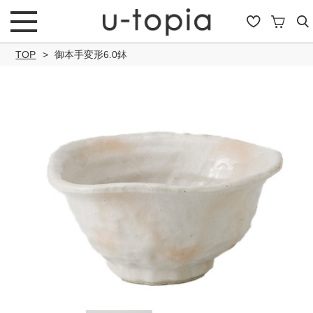
TOP
御本手変形6.0鉢
こだわり条件で絞り込み
キーワード
商品タイプ
通常商品
セール商品
OUTLET
予約商