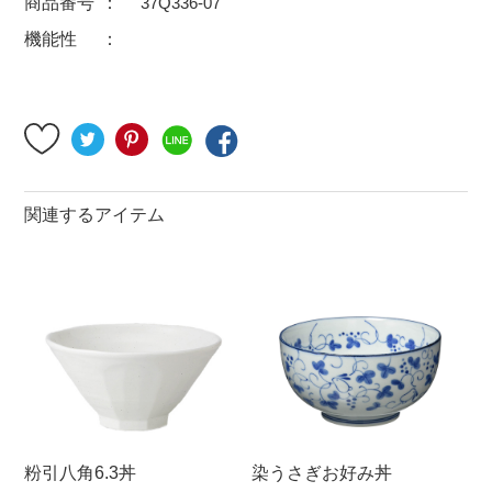
商品番号
37Q336-07
500円～
600円～
700円～
機能性
1,500円〜
2,000円〜
2,500円〜
5,000円～9,999円
5,000円〜
6,000円〜
ブランド・窯名・作家名
関連するアイテム
特集
カラー
素材
機能性
粉引八角6.3丼
染うさぎお好み丼