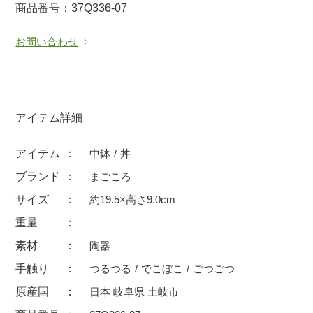
商品番号：37Q336-07
マグカップ
蓋付マグ
お問い合わせ
ロックカップ
タンブラー
そば千代口
フグヒレ酒
小抹茶碗
ゆったり碗
徳利・盃
徳利
アイテム詳細
そば徳利
汁椀・漆器
アイテム
中鉢
丼
箸・カトラリー
箸
ブランド
まごころ
子供食器
ガラス
サイズ
約19.5×高さ9.0cm
置物
アフロビューティ
重量
調理雑器
むし碗
素材
陶器
手触り
つるつる
でこぼこ
ごつごつ
価格
原産国
日本 岐阜県 土岐市
500円未満
99円未満
100円～