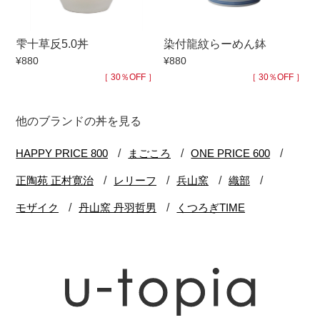
雫十草反5.0丼
染付龍紋らーめん鉢
¥880
¥880
［ 30％OFF ］
［ 30％OFF ］
他のブランドの丼を見る