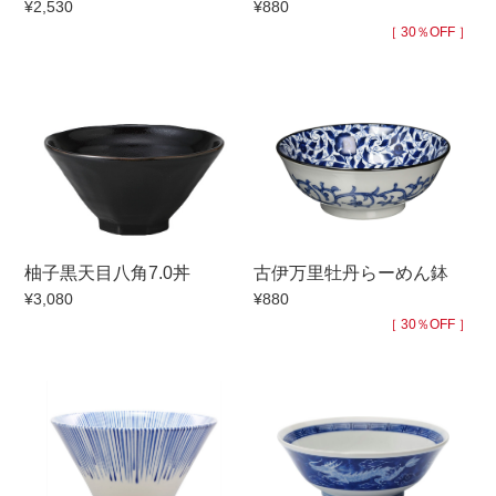
¥2,530
¥880
手ざわり
［ 30％OFF ］
柄
柚子黒天目八角7.0丼
古伊万里牡丹らーめん鉢
¥3,080
¥880
［ 30％OFF ］