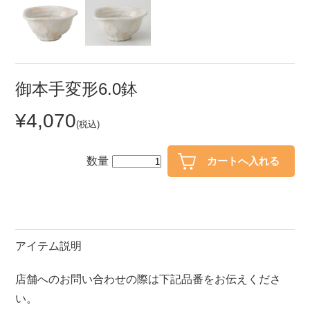
セール
30％OFF未満
10％OFF
20％OFF
50％OFF～
50％OFF
60％OFF
御本手変形6.0鉢
¥4,070
アイテム
(税込)
小皿
中皿・取皿
カレー皿・パスタ皿
ランチプレート・仕切皿
数量
長皿・さんま皿
付出皿
小付・珍味
呑水
蓋物
中鉢
アイテム説明
盛鉢
ご飯茶碗
店舗へのお問い合わせの際は下記品番をお伝えくださ
小丼
ラーメン鉢・中華食器
い。
ポット
急須