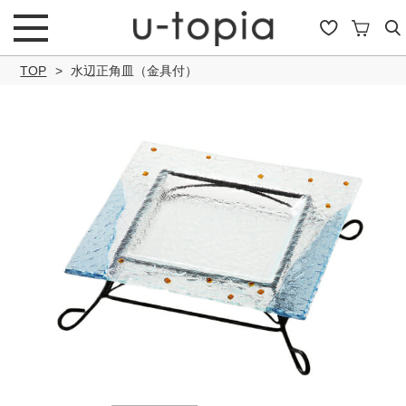
TOP
水辺正角皿（金具付）
こだわり条件で絞り込み
キーワード
商品タイプ
通常商品
セール商品
OUTLET
予約商