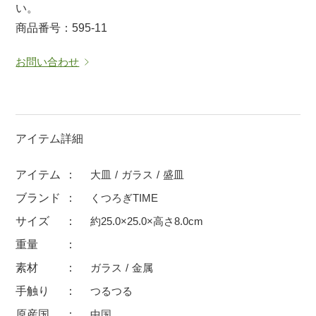
い。
マグカップ
蓋付マグ
商品番号：595-11
ロックカップ
タンブラー
お問い合わせ
そば千代口
フグヒレ酒
小抹茶碗
ゆったり碗
徳利・盃
徳利
アイテム詳細
そば徳利
汁椀・漆器
箸・カトラリー
箸
アイテム
大皿
ガラス
盛皿
子供食器
ガラス
ブランド
くつろぎTIME
置物
アフロビューティ
サイズ
約25.0×25.0×高さ8.0cm
調理雑器
むし碗
重量
素材
ガラス
金属
価格
手触り
つるつる
500円未満
99円未満
100円～
原産国
中国