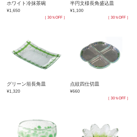
ホワイト冷抹茶碗
半円文様長角盛込皿
手ざわり
¥1,650
¥1,100
［ 30％OFF ］
［ 30％OFF ］
柄
グリーン垣長角皿
点紋四仕切皿
¥1,320
¥660
［ 30％OFF ］