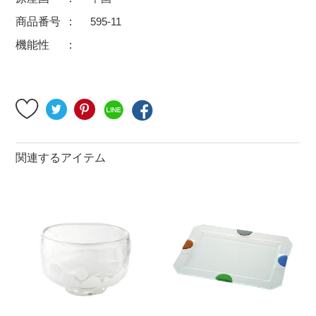
500円～
600円～
700円～
商品番号
595-11
1,500円〜
2,000円〜
2,500円〜
機能性
5,000円～9,999円
5,000円〜
6,000円〜
ブランド・窯名・作家名
特集
関連するアイテム
カラー
素材
機能性