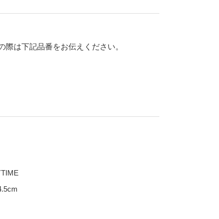
70％OFF
80％OFF
干支
皿
その他
の際は下記品番をお伝えください。
盛皿
仕切皿
千代口
納豆鉢
大鉢
丼
ポット・急須・土瓶
湯呑
TIME
カップ・タンブラー
.5cm
ビアカップ
碗
抹茶碗