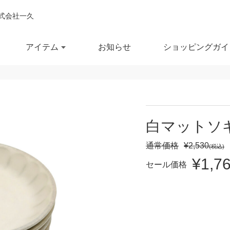
式会社一久
アイテム
お知らせ
ショッピングガイ
閉じ
全ての商品を見る
商品を検索する
白マットソギ
鉢
ポット・急須
スー
通常価格
¥2,530
(税込)
¥1,7
鉢
湯呑
徳利
セール価格
セール商品
OUTLET
予約商品
RECCOMEND
鉢
マグカップ
汁椀
満
10％OFF
20％OFF
30％OFF～
飯茶碗
カップ・タンブラー
箸・