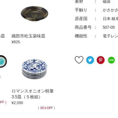
素材
磁器
ゆったり碗
珈琲碗皿
手触り
かさか
徳利
冷酒器
原産国
日本 岐
汁椀・漆器
汁椀
商品番号
507-09
リー
箸
箸置
機能性
電子レ
小皿
織部市松玉薬味皿
ガラス
花器・インテリア
¥825
アフロビューティ
干支
むし碗
茶道具
99円未満
100円～
200円～
9円
500円～
600円～
700円～
999円
1,000円〜
1,500円〜
2,000円〜
）
ロマンスオニオン軽量
3.5皿（５枚組）
3,500円〜
4,000円〜
4,500円〜
FF ］
¥2,090
6,000円〜
7,000円〜
8,000円〜
［ 30％OFF ］