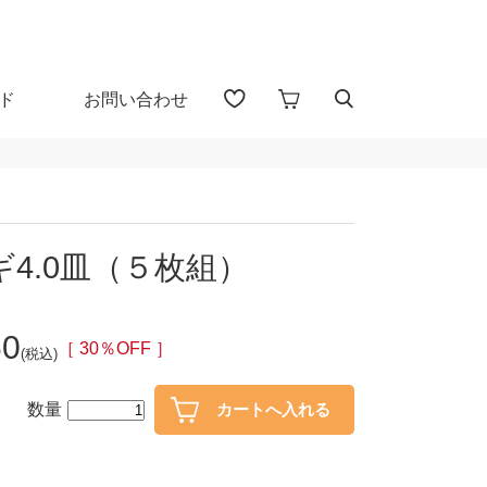
ド
お問い合わせ
アイテム検索（全 1656 点)
る
4.0皿（５枚組）
プカップ
子供食器
60
・盃
ガラス
［ 30％OFF ］
(税込)
・漆器
花器・インテリア
数量
30％OFF
40％OFF～
カトラリー
置物