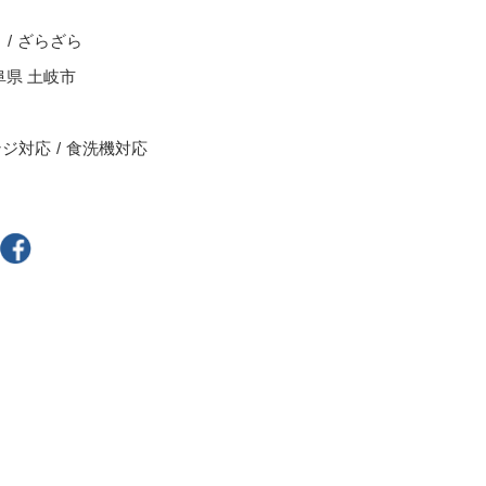
スープカップ
さ
ざらざら
ぐい呑・盃
阜県 土岐市
茶托
耐熱食器
ンジ対応
食洗機対応
一輪立
その他
300円～
400円～
800円～
900円～
2,500円〜
5,000円～9,999円
9,000円〜
10,000円以上