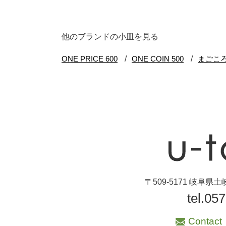
ブランド・窯名・
作家名
他のブランドの小皿を見る
特集
カラー
素材
機能性
手ざわり
〒509-5171 岐阜
tel.05
柄
Contact