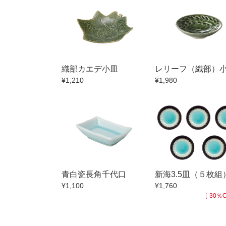
小抹茶碗
徳利・盃
そば徳利
箸・カトラ
織部カエデ小皿
レリーフ（織部）
子供食器
¥1,210
¥1,980
置物
調理雑器
価格
500円未満
500円～99
1,000円～4,
青白瓷長角千代口
新海3.5皿（５枚組
¥1,100
¥1,760
3,000円〜
［ 30％O
5,000円〜