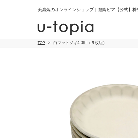
美濃焼のオンラインショップ｜遊陶ピア【公式】株
白マットソギ4.0皿（５枚組）
TOP
こだわり条件で絞り込み
小皿
小
キーワード
中皿・取皿
中
商品タイプ
通常商品
大皿
大
セール
30％OFF未
カレー皿・
ご
パスタ皿