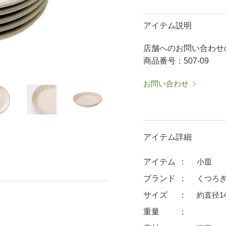
50％OFF～
50％OFF
60％OFF
抹茶碗・ゆったり碗
箸置
アイテム説明
ーメン鉢・
珈琲碗皿
耐熱
店舗へのお問い合わせ
中皿・取皿
大皿
華食器
商品番号：507-09
パスタ皿
ランチプレート・仕切皿
ランチプレート
ま皿
付出皿
小鉢
お問い合わせ
呑水
ノンラップ鉢
中鉢
向付
ご飯茶碗
茶漬碗
アイテム詳細
ラーメン鉢・中華食器
ラーメン鉢
アイテム
小皿
急須
土瓶
ブランド
くつろぎ
蓋付マグ
デミマグ
サイズ
約直径14
プ
タンブラー
焼酎カップ
重量
フグヒレ酒
抹茶碗・ゆったり