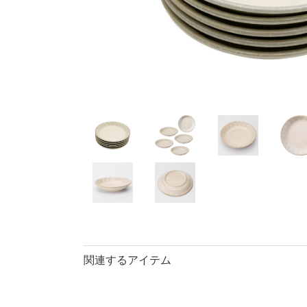
40％OFF
ランチプレート・
丼
90％OFF
仕切皿
ラ
長皿・さんま皿
アイテム
小皿
中
カレー皿・
長皿・さん
小付・珍味
蓋物
盛鉢
小丼
ポット
マグカップ
関連するアイテム
ロックカッ
そば千代口