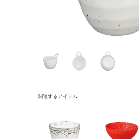
40％OFF
ランチプレート・
丼
90％OFF
仕切皿
ラ
長皿・さんま皿
アイテム
小皿
中
カレー皿・
長皿・さん
小付・珍味
蓋物
盛鉢
小丼
関連するアイテム
ポット
マグカップ
ロックカッ
そば千代口