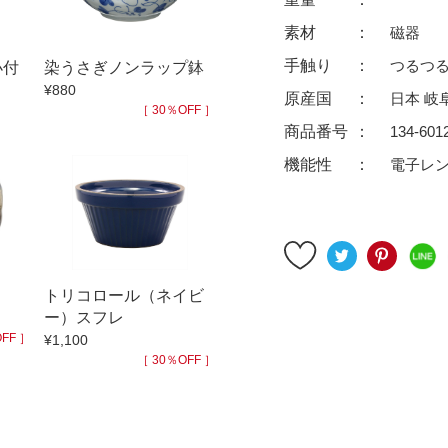
ゆったり碗
珈琲碗皿
素材
磁器
徳利
冷酒器
手触り
つるつ
小付
染うさぎノンラップ鉢
汁椀・漆器
汁椀
¥880
原産国
日本 岐
リー
箸
箸置
［ 30％OFF ］
商品番号
134-601
ガラス
花器・インテリア
機能性
電子レ
アフロビューティ
干支
むし碗
茶道具
99円未満
100円～
200円～
トリコロール（ネイビ
9円
500円～
600円～
700円～
ー）スフレ
999円
1,000円〜
1,500円〜
2,000円〜
FF ］
¥1,100
［ 30％OFF ］
3,500円〜
4,000円〜
4,500円〜
6,000円〜
7,000円〜
8,000円〜