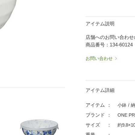
50％OFF～
50％OFF
60％OFF
抹茶碗・ゆったり碗
箸置
アイテム説明
ーメン鉢・
珈琲碗皿
耐熱
中皿・取皿
大皿
華食器
店舗へのお問い合わせ
パスタ皿
ランチプレート・仕切皿
ランチプレート
商品番号：134-60124
ま皿
付出皿
小鉢
お問い合わせ
呑水
ノンラップ鉢
中鉢
向付
ご飯茶碗
茶漬碗
ラーメン鉢・中華食器
ラーメン鉢
アイテム詳細
急須
土瓶
アイテム
小鉢
蓋付マグ
デミマグ
ブランド
ONE PR
プ
タンブラー
焼酎カップ
サイズ
約9.8×1
フグヒレ酒
抹茶碗・ゆったり
重量