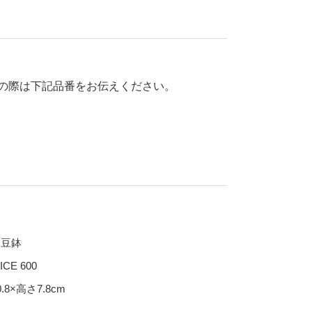
70％OFF
80％OFF
干支
皿
その他
盛皿
の際は下記品番をお伝えください。
仕切皿
千代口
納豆鉢
大鉢
丼
ポット・急須・土瓶
湯呑
納豆鉢
カップ・タンブラー
ICE 600
ビアカップ
0.8×高さ7.8cm
碗
抹茶碗