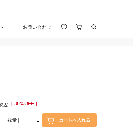
ド
お問い合わせ
アイテム検索（全 1655 点)
る
プカップ
子供食器
・盃
ガラス
［ 30％OFF ］
(税込)
・漆器
花器・インテリア
数量
30％OFF
40％OFF～
カトラリー
置物