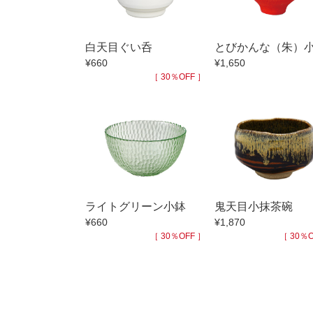
小抹茶碗
徳利・盃
白天目ぐい呑
とびかんな（朱）
そば徳利
¥660
¥1,650
箸・カトラ
［ 30％OFF ］
子供食器
置物
調理雑器
価格
500円未満
ライトグリーン小鉢
鬼天目小抹茶碗
500円～99
¥660
¥1,870
1,000円～4,
［ 30％OFF ］
［ 30％O
3,000円〜
5,000円〜