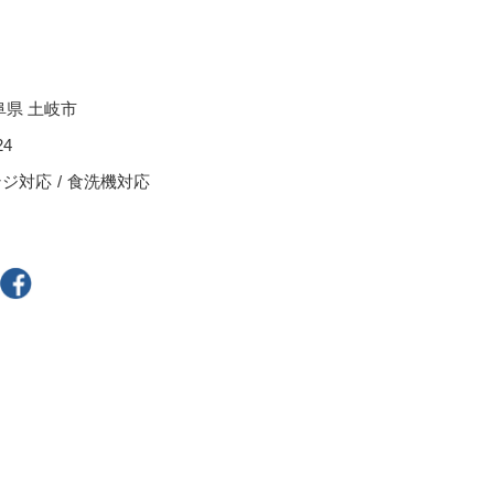
スープカップ
ぐい呑・盃
る
茶托
阜県 土岐市
耐熱食器
24
一輪立
ンジ対応
食洗機対応
その他
300円～
400円～
800円～
900円～
2,500円〜
5,000円～9,999円
9,000円〜
10,000円以上