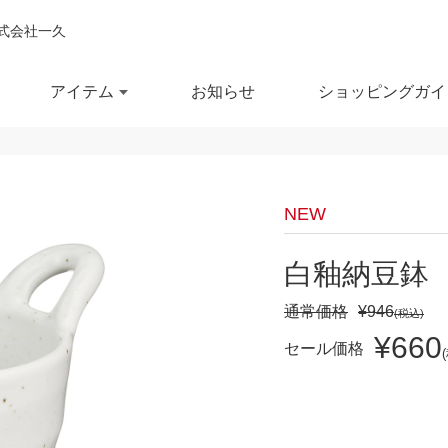
式会社一久
アイテム
お知らせ
ショッピングガイ
閉じ
全ての商品を見る
商品を検索する
NEW
鉢
ポット・急須
スー
白釉納豆鉢
通常価格
¥946
(税込)
鉢
湯呑
徳利
¥660
セール価格
セール商品
OUTLET
予約商品
RECCOMEND
鉢
マグカップ
汁椀
満
10％OFF
20％OFF
30％OFF～
飯茶碗
カップ・タンブラー
箸・