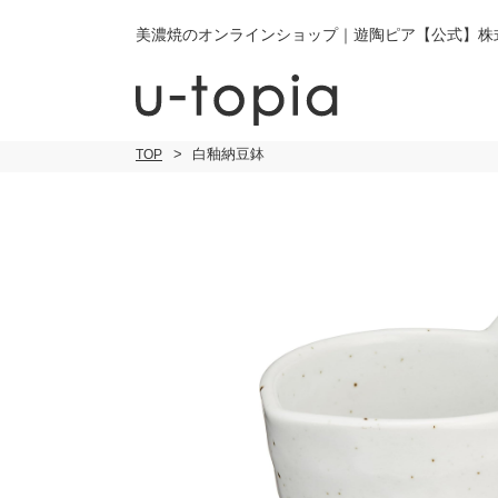
美濃焼のオンラインショップ｜遊陶ピア【公式】株
白釉納豆鉢
TOP
こだわり条件で絞り込み
小皿
小
キーワード
中皿・取皿
中
商品タイプ
通常商品
大皿
大
セール
30％OFF未
カレー皿・
ご
パスタ皿