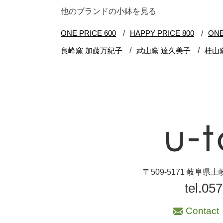
ブランド・窯名・
他のブランドの小鉢を見る
作家名
特集
カラー
素材
機能性
〒509-5171 岐阜
手ざわり
tel.05
柄
Contact