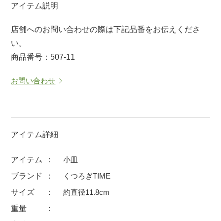
アイテム説明
マグカップ
蓋付マグ
店舗へのお問い合わせの際は下記品番をお伝えくださ
ロックカップ
タンブラー
い。
そば千代口
フグヒレ酒
商品番号：507-11
小抹茶碗
ゆったり碗
お問い合わせ
徳利・盃
徳利
そば徳利
汁椀・漆器
箸・カトラリー
箸
子供食器
ガラス
アイテム詳細
置物
アフロビューティ
アイテム
小皿
調理雑器
むし碗
ブランド
くつろぎTIME
サイズ
約直径11.8cm
価格
重量
500円未満
99円未満
100円～