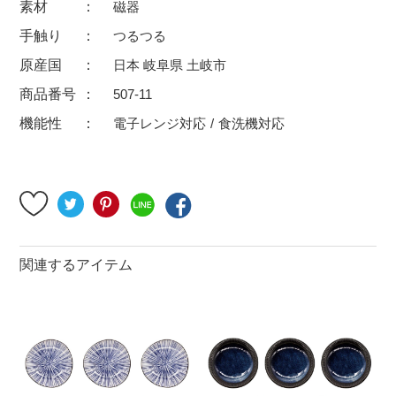
素材
磁器
500円～
600円～
700円～
手触り
つるつる
1,500円〜
2,000円〜
2,500円〜
原産国
日本 岐阜県 土岐市
5,000円～9,999円
5,000円〜
6,000円〜
商品番号
507-11
機能性
電子レンジ対応
食洗機対応
ブランド・窯名・作家名
特集
カラー
関連するアイテム
素材
機能性