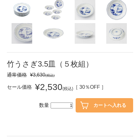
セール
30％OFF未満
10％OFF
20％OFF
50％OFF～
50％OFF
60％OFF
アイテム
小皿
中皿・取皿
竹うさぎ3.5皿（５枚組）
カレー皿・パスタ皿
ランチプレート・仕切皿
通常価格
¥3,630
(税込)
長皿・さんま皿
付出皿
¥2,530
セール価格
［ 30％OFF ］
(税込)
小付・珍味
呑水
蓋物
中鉢
数量
盛鉢
ご飯茶碗
小丼
ラーメン鉢・中華食器
ポット
急須