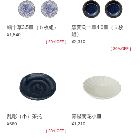
手ざわり
細十草3.5皿（５枚組）
窯変渕十草4.0皿（５枚
柄
組）
¥1,540
¥2,310
［ 30％OFF ］
［ 30％OFF ］
乱彫（小）茶托
青磁菊花小皿
¥660
¥1,210
［ 30％OFF ］