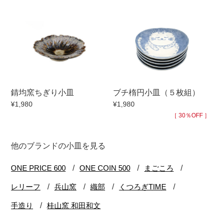
錆均窯ちぎり小皿
ブチ楕円小皿（５枚組）
¥1,980
¥1,980
［ 30％OFF ］
他のブランドの小皿を見る