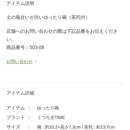
アイテム説明
マグカップ
蓋付マグ
土の風合いが渋いゆったり碗（茶托付）
ロックカップ
タンブラー
そば千代口
フグヒレ酒
店舗へのお問い合わせの際は下記品番をお伝えくださ
小抹茶碗
ゆったり碗
い。
商品番号：503-08
徳利・盃
徳利
そば徳利
汁椀・漆器
お問い合わせ
箸・カトラリー
箸
子供食器
ガラス
置物
アフロビューティ
アイテム詳細
調理雑器
むし碗
アイテム
ゆったり碗
ブランド
くつろぎTIME
価格
500円未満
99円未満
100円～
サイズ
碗 : 約10.2×高さ7.3cm / 茶托 : 約13.7cm