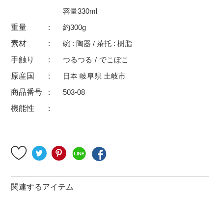
500円～
600円～
700円～
容量330ml
1,500円〜
2,000円〜
2,500円〜
重量
約300g
素材
碗 : 陶器 / 茶托 : 樹脂
5,000円～9,999円
5,000円〜
6,000円〜
手触り
つるつる
でこぼこ
ブランド・窯名・作家名
原産国
日本 岐阜県 土岐市
商品番号
503-08
特集
機能性
カラー
素材
関連するアイテム
機能性