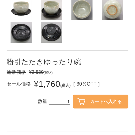
セール
30％OFF未満
10％OFF
20％OFF
50％OFF～
50％OFF
60％OFF
アイテム
小皿
中皿・取皿
粉引たたきゆったり碗
カレー皿・パスタ皿
ランチプレート・仕切皿
通常価格
¥2,530
(税込)
長皿・さんま皿
付出皿
¥1,760
セール価格
［ 30％OFF ］
(税込)
小付・珍味
呑水
蓋物
中鉢
数量
盛鉢
ご飯茶碗
小丼
ラーメン鉢・中華食器
ポット
急須