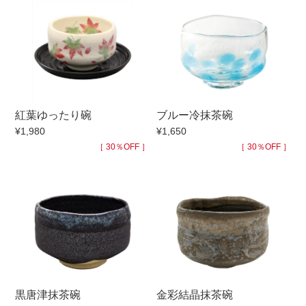
手ざわり
柄
紅葉ゆったり碗
ブルー冷抹茶碗
¥1,980
¥1,650
［ 30％OFF ］
［ 30％OFF ］
黒唐津抹茶碗
金彩結晶抹茶碗