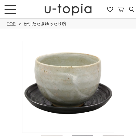
TOP
粉引たたきゆったり碗
こだわり条件で絞り込み
キーワード
商品タイプ
通常商品
セール商品
OUTLET
予約商