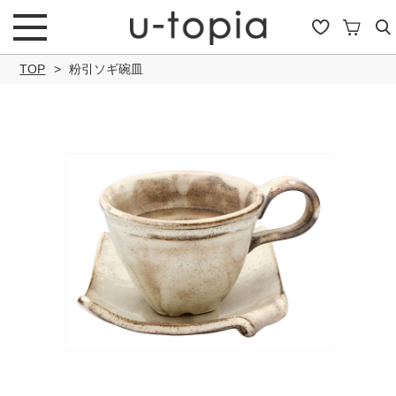
TOP
粉引ソギ碗皿
こだわり条件で絞り込み
キーワード
商品タイプ
通常商品
セール商品
OUTLET
予約商