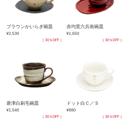
手ざわり
ブラウンかいらぎ碗皿
赤均窯六兵衛碗皿
柄
¥2,530
¥1,650
［ 30％OFF ］
［ 30％OFF ］
唐津白刷毛碗皿
ドット白Ｃ／Ｓ
¥1,540
¥880
［ 30％OFF ］
［ 30％OFF ］