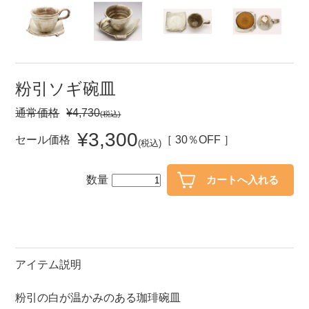
セール
30％OFF未満
10％OFF
20％OFF
50％OFF～
50％OFF
60％OFF
粉引ソギ碗皿
通常価格
¥4,730
(税込)
アイテム
小皿
中皿・取皿
¥3,300
セール価格
［ 30％OFF ］
(税込)
カレー皿・パスタ皿
ランチプレート・仕切皿
数量
長皿・さんま皿
付出皿
小付・珍味
呑水
蓋物
中鉢
盛鉢
ご飯茶碗
アイテム説明
小丼
ラーメン鉢・中華食器
粉引の白が温かみのある珈琲碗皿
ポット
急須