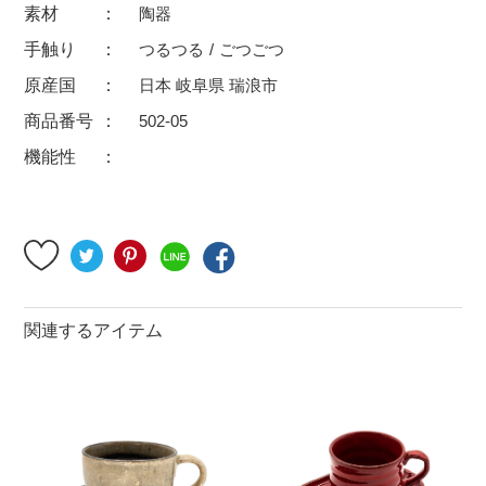
素材
陶器
500円～
600円～
700円～
手触り
つるつる
ごつごつ
1,500円〜
2,000円〜
2,500円〜
原産国
日本 岐阜県 瑞浪市
5,000円～9,999円
5,000円〜
6,000円〜
商品番号
502-05
機能性
ブランド・窯名・作家名
特集
カラー
関連するアイテム
素材
機能性