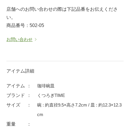
マグカップ
蓋付マグ
店舗へのお問い合わせの際は下記品番をお伝えくださ
い。
ロックカップ
タンブラー
商品番号：502-05
そば千代口
フグヒレ酒
小抹茶碗
ゆったり碗
お問い合わせ
徳利・盃
徳利
そば徳利
汁椀・漆器
箸・カトラリー
箸
アイテム詳細
子供食器
ガラス
アイテム
珈琲碗皿
置物
アフロビューティ
ブランド
くつろぎTIME
調理雑器
むし碗
サイズ
碗 : 約直径9.5×高さ7.2cm / 皿 : 約12.3×12.3
cm
価格
重量
500円未満
99円未満
100円～