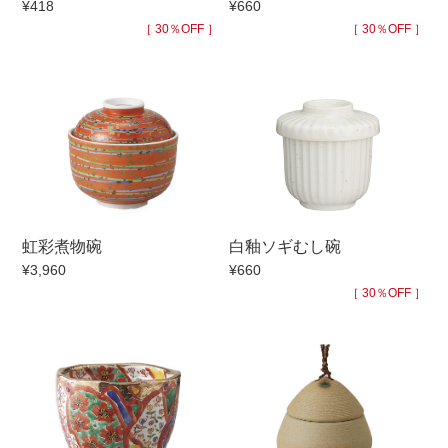
¥418
¥660
手ざわり
［ 30％OFF ］
［ 30％OFF ］
柄
虹彩煮物碗
白釉ソギむし碗
¥3,960
¥660
［ 30％OFF ］