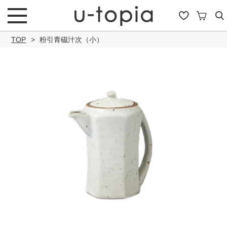
TOP
粉引青磁汁次（小）
こだわり条件で絞り込み
キーワード
商品タイプ
通常商品
セール商品
OUTLET
予約商