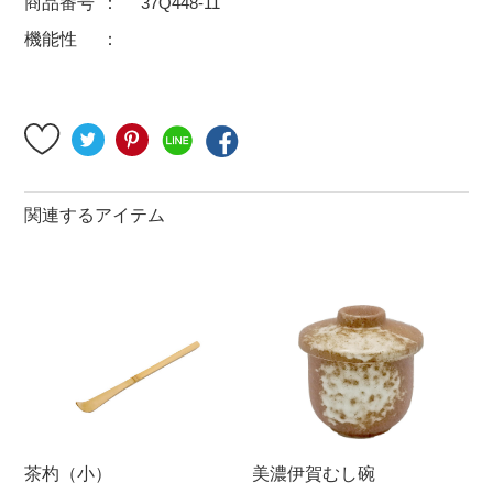
商品番号
37Q448-11
500円～
600円～
700円～
機能性
1,500円〜
2,000円〜
2,500円〜
5,000円～9,999円
5,000円〜
6,000円〜
ブランド・窯名・作家名
関連するアイテム
特集
カラー
素材
機能性
茶杓（小）
美濃伊賀むし碗