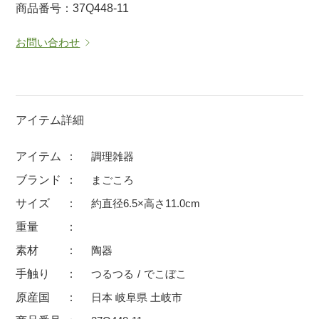
商品番号：37Q448-11
マグカップ
蓋付マグ
お問い合わせ
ロックカップ
タンブラー
そば千代口
フグヒレ酒
小抹茶碗
ゆったり碗
徳利・盃
徳利
アイテム詳細
そば徳利
汁椀・漆器
アイテム
調理雑器
箸・カトラリー
箸
ブランド
まごころ
子供食器
ガラス
サイズ
約直径6.5×高さ11.0cm
置物
アフロビューティ
重量
調理雑器
むし碗
素材
陶器
手触り
つるつる
でこぼこ
価格
原産国
日本 岐阜県 土岐市
500円未満
99円未満
100円～