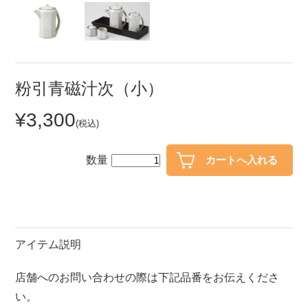
セール
30％OFF未満
10％OFF
20％OFF
50％OFF～
50％OFF
60％OFF
粉引青磁汁次（小）
¥3,300
アイテム
(税込)
小皿
中皿・取皿
カレー皿・パスタ皿
ランチプレート・仕切皿
数量
長皿・さんま皿
付出皿
小付・珍味
呑水
蓋物
中鉢
アイテム説明
盛鉢
ご飯茶碗
店舗へのお問い合わせの際は下記品番をお伝えくださ
小丼
ラーメン鉢・中華食器
い。
ポット
急須