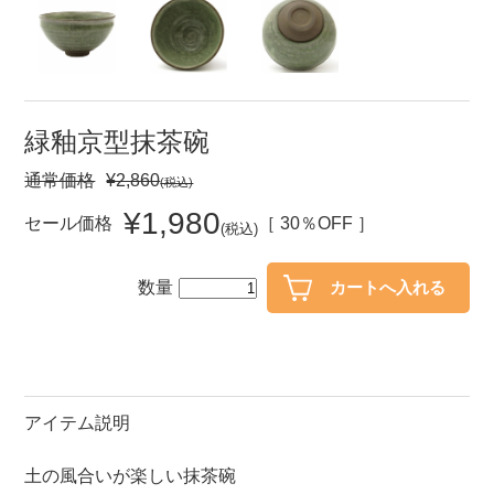
セール
30％OFF未満
10％OFF
20％OFF
50％OFF～
50％OFF
60％OFF
緑釉京型抹茶碗
通常価格
¥2,860
(税込)
アイテム
小皿
中皿・取皿
¥1,980
セール価格
［ 30％OFF ］
(税込)
カレー皿・パスタ皿
ランチプレート・仕切皿
数量
長皿・さんま皿
付出皿
小付・珍味
呑水
蓋物
中鉢
盛鉢
ご飯茶碗
アイテム説明
小丼
ラーメン鉢・中華食器
土の風合いが楽しい抹茶碗
ポット
急須