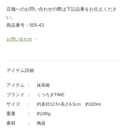
マグカップ
蓋付マグ
店舗へのお問い合わせの際は下記品番をお伝えくださ
い。
ロックカップ
タンブラー
商品番号：505-43
そば千代口
フグヒレ酒
小抹茶碗
ゆったり碗
お問い合わせ
徳利・盃
徳利
そば徳利
汁椀・漆器
箸・カトラリー
箸
アイテム詳細
子供食器
ガラス
アイテム
抹茶碗
置物
アフロビューティ
ブランド
くつろぎTIME
調理雑器
むし碗
サイズ
約直径12.5×高さ6.5cm 約320ml
重量
約240g
価格
素材
陶器
500円未満
99円未満
100円～