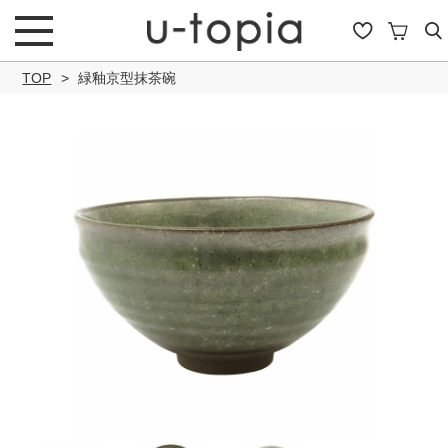
TOP
緑釉京型抹茶碗
こだわり条件で絞り込み
キーワード
商品タイプ
通常商品
セール商品
OUTLET
予約商