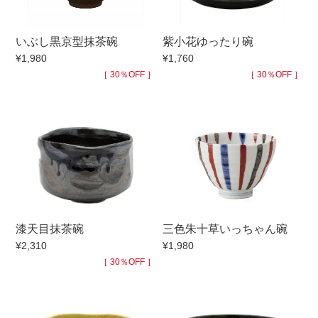
手ざわり
いぶし黒京型抹茶碗
紫小花ゆったり碗
¥1,980
¥1,760
柄
［ 30％OFF ］
［ 30％OFF ］
漆天目抹茶碗
三色朱十草いっちゃん碗
¥2,310
¥1,980
［ 30％OFF ］