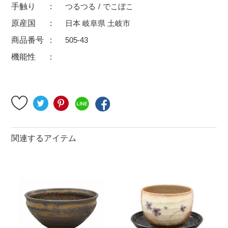
手触り
つるつる
でこぼこ
500円～
600円～
700円～
原産国
日本 岐阜県 土岐市
1,500円〜
2,000円〜
2,500円〜
商品番号
505-43
5,000円～9,999円
5,000円〜
6,000円〜
機能性
ブランド・窯名・作家名
特集
関連するアイテム
カラー
素材
機能性