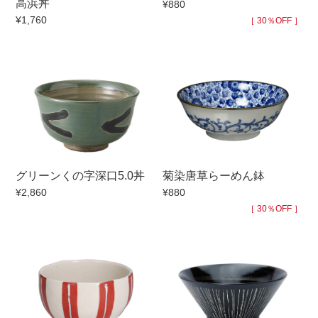
高浜丼
¥880
¥1,760
手ざわり
［ 30％OFF ］
柄
グリーンくの字深口5.0丼
菊染唐草らーめん鉢
¥2,860
¥880
［ 30％OFF ］