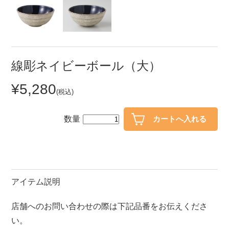
セール
30％OFF未満
10％OFF
20％OFF
50％OFF～
50％OFF
60％OFF
線彫ネイビーボール（大）
¥5,280
アイテム
(税込)
小皿
中皿・取皿
カレー皿・パスタ皿
ランチプレート・仕切皿
数量
長皿・さんま皿
付出皿
小付・珍味
呑水
蓋物
中鉢
アイテム説明
盛鉢
ご飯茶碗
店舗へのお問い合わせの際は下記品番をお伝えくださ
小丼
ラーメン鉢・中華食器
い。
ポット
急須