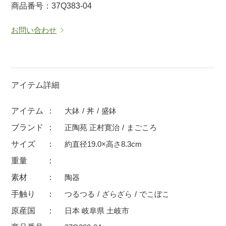
商品番号：37Q383-04
マグカップ
蓋付マグ
お問い合わせ
ロックカップ
タンブラー
そば千代口
フグヒレ酒
小抹茶碗
ゆったり碗
徳利・盃
徳利
アイテム詳細
そば徳利
汁椀・漆器
アイテム
大鉢
丼
盛鉢
箸・カトラリー
箸
ブランド
正陶苑 正村寛治
まごころ
子供食器
ガラス
サイズ
約直径19.0×高さ8.3cm
置物
アフロビューティ
重量
調理雑器
むし碗
素材
陶器
手触り
つるつる
ざらざら
でこぼこ
価格
原産国
日本 岐阜県 土岐市
500円未満
99円未満
100円～