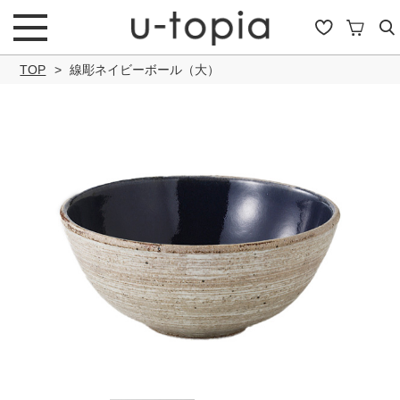
TOP
線彫ネイビーボール（大）
こだわり条件で絞り込み
キーワード
商品タイプ
通常商品
セール商品
OUTLET
予約商