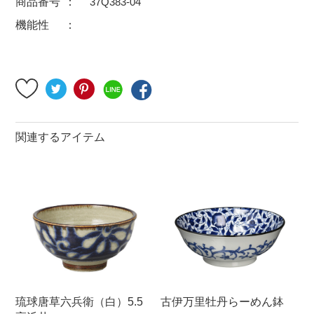
商品番号
37Q383-04
500円～
600円～
700円～
機能性
1,500円〜
2,000円〜
2,500円〜
5,000円～9,999円
5,000円〜
6,000円〜
ブランド・窯名・作家名
関連するアイテム
特集
カラー
素材
機能性
琉球唐草六兵衛（白）5.5
古伊万里牡丹らーめん鉢