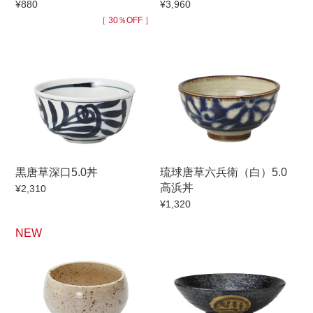
¥880
¥3,960
手ざわり
［ 30％OFF ］
柄
黒唐草深口5.0丼
琉球唐草六兵衛（白）5.0
高浜丼
¥2,310
¥1,320
NEW