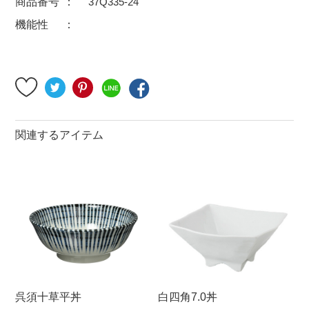
商品番号
37Q335-24
500円～
600円～
700円～
機能性
1,500円〜
2,000円〜
2,500円〜
5,000円～9,999円
5,000円〜
6,000円〜
ブランド・窯名・作家名
関連するアイテム
特集
カラー
素材
機能性
呉須十草平丼
白四角7.0丼