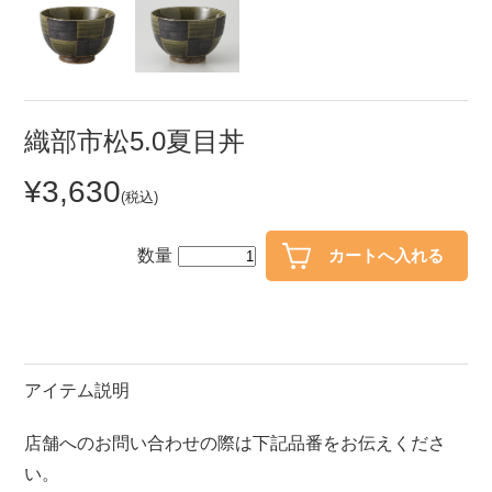
セール
30％OFF未満
10％OFF
20％OFF
50％OFF～
50％OFF
60％OFF
織部市松5.0夏目丼
¥3,630
アイテム
(税込)
小皿
中皿・取皿
カレー皿・パスタ皿
ランチプレート・仕切皿
数量
長皿・さんま皿
付出皿
小付・珍味
呑水
蓋物
中鉢
アイテム説明
盛鉢
ご飯茶碗
店舗へのお問い合わせの際は下記品番をお伝えくださ
小丼
ラーメン鉢・中華食器
い。
ポット
急須