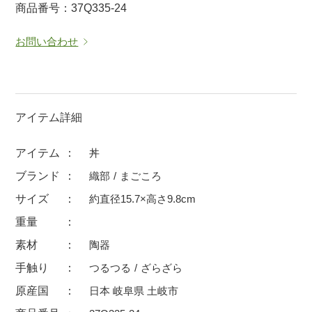
商品番号：37Q335-24
マグカップ
蓋付マグ
お問い合わせ
ロックカップ
タンブラー
そば千代口
フグヒレ酒
小抹茶碗
ゆったり碗
徳利・盃
徳利
アイテム詳細
そば徳利
汁椀・漆器
アイテム
丼
箸・カトラリー
箸
ブランド
織部
まごころ
子供食器
ガラス
サイズ
約直径15.7×高さ9.8cm
置物
アフロビューティ
重量
調理雑器
むし碗
素材
陶器
手触り
つるつる
ざらざら
価格
原産国
日本 岐阜県 土岐市
500円未満
99円未満
100円～