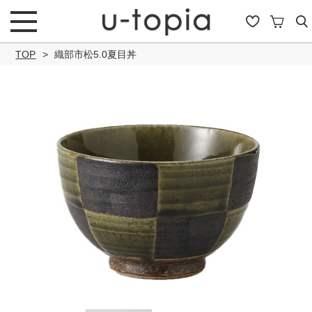
TOP
織部市松5.0夏目丼
こだわり条件で絞り込み
キーワード
商品タイプ
通常商品
セール商品
OUTLET
予約商