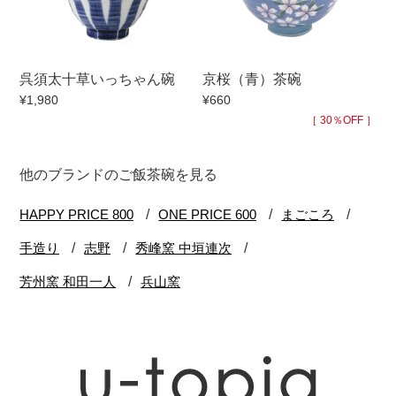
呉須太十草いっちゃん碗
京桜（青）茶碗
¥1,980
¥660
［ 30％OFF ］
他のブランドのご飯茶碗を見る