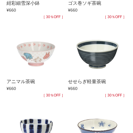
紺彩細雪深小鉢
ゴス巻ソギ茶碗
手ざわり
¥660
¥660
［ 30％OFF ］
［ 30％OFF ］
柄
アニマル茶碗
せせらぎ軽量茶碗
¥660
¥660
［ 30％OFF ］
［ 30％OFF ］