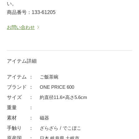
い。
マグカップ
蓋付マグ
商品番号：133-61205
ロックカップ
タンブラー
お問い合わせ
そば千代口
フグヒレ酒
小抹茶碗
ゆったり碗
徳利・盃
徳利
アイテム詳細
そば徳利
汁椀・漆器
箸・カトラリー
箸
アイテム
ご飯茶碗
子供食器
ガラス
ブランド
ONE PRICE 600
置物
アフロビューティ
サイズ
約直径11.6×高さ5.6cm
調理雑器
むし碗
重量
素材
磁器
価格
手触り
ざらざら
でこぼこ
500円未満
99円未満
100円～
原産国
日本 岐阜県 土岐市