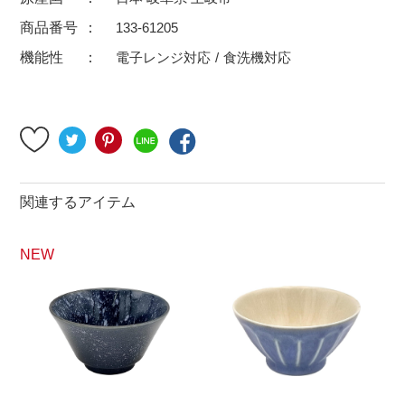
500円～
600円～
700円～
商品番号
133-61205
1,500円〜
2,000円〜
2,500円〜
機能性
電子レンジ対応
食洗機対応
5,000円～9,999円
5,000円〜
6,000円〜
ブランド・窯名・作家名
特集
関連するアイテム
NEW
カラー
素材
機能性