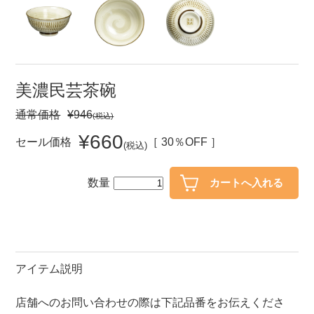
セール
30％OFF未満
10％OFF
20％OFF
50％OFF～
50％OFF
60％OFF
美濃民芸茶碗
通常価格
¥946
(税込)
アイテム
小皿
中皿・取皿
¥660
セール価格
［ 30％OFF ］
(税込)
カレー皿・パスタ皿
ランチプレート・仕切皿
数量
長皿・さんま皿
付出皿
小付・珍味
呑水
蓋物
中鉢
盛鉢
ご飯茶碗
アイテム説明
小丼
ラーメン鉢・中華食器
店舗へのお問い合わせの際は下記品番をお伝えくださ
ポット
急須