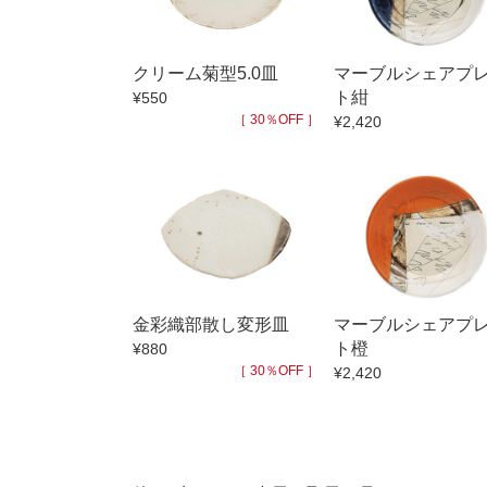
小抹茶碗
徳利・盃
クリーム菊型5.0皿
マーブルシェアプ
そば徳利
ト紺
¥550
箸・カトラ
［ 30％OFF ］
¥2,420
子供食器
置物
調理雑器
価格
500円未満
金彩織部散し変形皿
マーブルシェアプ
500円～99
ト橙
¥880
1,000円～4,
［ 30％OFF ］
¥2,420
3,000円〜
5,000円〜