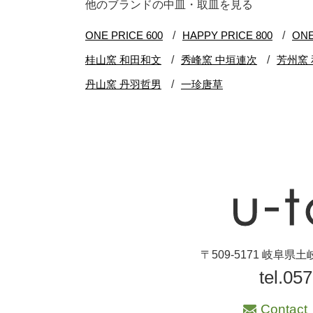
他のブランドの中皿・取皿を見る
ブランド・窯名・
作家名
特集
カラー
素材
機能性
手ざわり
〒509-5171 岐阜
tel.05
柄
Contact