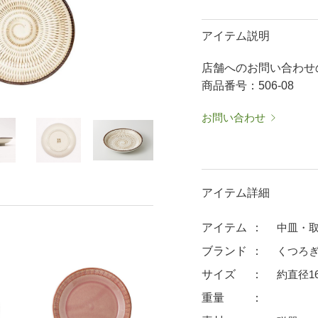
50％OFF～
50％OFF
60％OFF
抹茶碗・ゆったり碗
箸置
アイテム説明
ーメン鉢・
珈琲碗皿
耐熱
店舗へのお問い合わせ
中皿・取皿
大皿
華食器
商品番号：506-08
パスタ皿
ランチプレート・仕切皿
ランチプレート
ま皿
付出皿
小鉢
お問い合わせ
呑水
ノンラップ鉢
中鉢
向付
ご飯茶碗
茶漬碗
アイテム詳細
ラーメン鉢・中華食器
ラーメン鉢
アイテム
中皿・
急須
土瓶
ブランド
くつろぎ
蓋付マグ
デミマグ
サイズ
約直径16
プ
タンブラー
焼酎カップ
重量
フグヒレ酒
抹茶碗・ゆったり