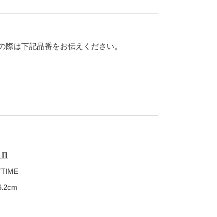
70％OFF
80％OFF
干支
皿
その他
の際は下記品番をお伝えください。
盛皿
仕切皿
千代口
納豆鉢
大鉢
丼
ポット・急須・土瓶
取皿
湯呑
TIME
カップ・タンブラー
.2cm
ビアカップ
碗
抹茶碗