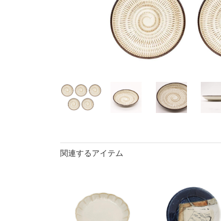
40％OFF
ランチプレート・
丼
90％OFF
仕切皿
ラ
長皿・さんま皿
アイテム
小皿
中
カレー皿・
長皿・さん
小付・珍味
蓋物
盛鉢
小丼
関連するアイテム
ポット
マグカップ
ロックカッ
そば千代口