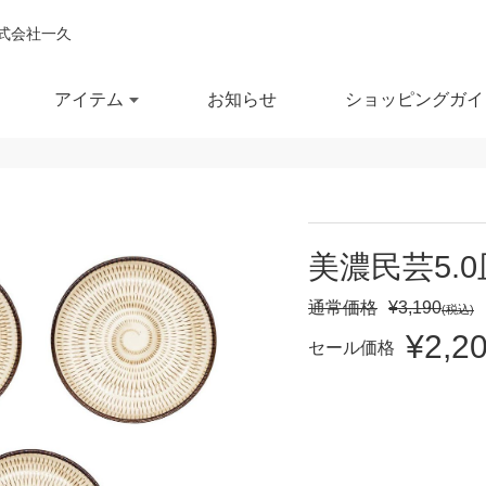
式会社一久
アイテム
お知らせ
ショッピングガイ
閉じ
全ての商品を見る
商品を検索する
美濃民芸5.
鉢
ポット・急須
スー
通常価格
¥3,190
(税込)
¥2,2
鉢
湯呑
徳利
セール価格
セール商品
OUTLET
予約商品
RECCOMEND
鉢
マグカップ
汁椀
満
10％OFF
20％OFF
30％OFF～
飯茶碗
カップ・タンブラー
箸・