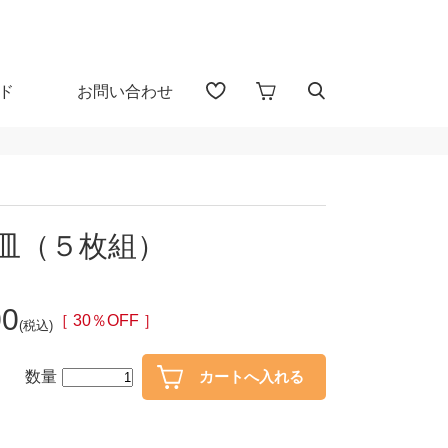
ド
お問い合わせ
アイテム検索（全 1655 点)
る
0皿（５枚組）
プカップ
子供食器
00
・盃
ガラス
［ 30％OFF ］
(税込)
・漆器
花器・インテリア
数量
30％OFF
40％OFF～
カトラリー
置物