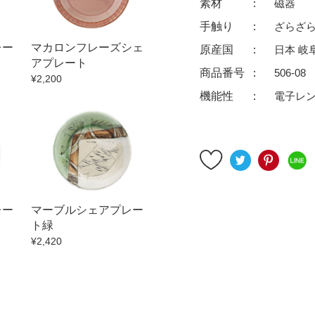
素材
磁器
ゆったり碗
珈琲碗皿
手触り
ざらざ
徳利
冷酒器
レー
マカロンフレーズシェ
原産国
日本 岐
汁椀・漆器
汁椀
アプレート
商品番号
506-08
リー
箸
箸置
¥2,200
機能性
電子レ
ガラス
花器・インテリア
アフロビューティ
干支
むし碗
茶道具
99円未満
100円～
200円～
レー
マーブルシェアプレー
9円
500円～
600円～
700円～
ト緑
999円
1,000円〜
1,500円〜
2,000円〜
¥2,420
3,500円〜
4,000円〜
4,500円〜
6,000円〜
7,000円〜
8,000円〜