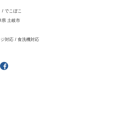
スープカップ
ら
でこぼこ
ぐい呑・盃
阜県 土岐市
茶托
耐熱食器
ンジ対応
食洗機対応
一輪立
その他
300円～
400円～
800円～
900円～
2,500円〜
5,000円～9,999円
9,000円〜
10,000円以上