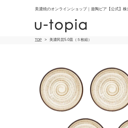
美濃焼のオンラインショップ｜遊陶ピア【公式】株
美濃民芸5.0皿（５枚組）
TOP
こだわり条件で絞り込み
小皿
小
キーワード
中皿・取皿
中
商品タイプ
通常商品
大皿
大
セール
30％OFF未
カレー皿・
ご
パスタ皿