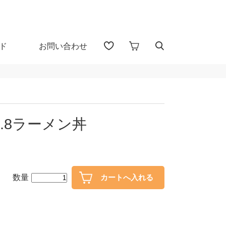
ド
お問い合わせ
アイテム検索（全 1655 点)
る
.8ラーメン丼
プカップ
子供食器
・盃
ガラス
数量
・漆器
花器・インテリア
30％OFF
40％OFF～
カトラリー
置物