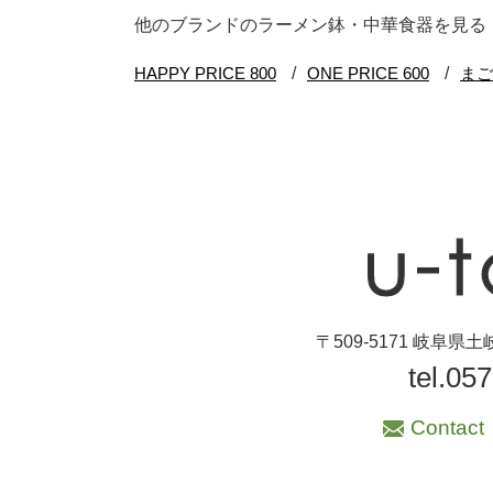
ブランド・窯名・
他のブランドのラーメン鉢・中華食器を見る
作家名
特集
カラー
素材
機能性
〒509-5171 岐阜
tel.05
手ざわり
Contact
柄