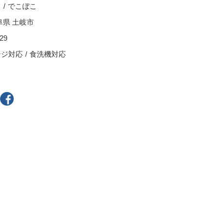
スープカップ
る
でこぼこ
ぐい呑・盃
阜県 土岐市
茶托
29
耐熱食器
ンジ対応
食洗機対応
一輪立
その他
300円～
400円～
800円～
900円～
2,500円〜
5,000円～9,999円
9,000円〜
10,000円以上