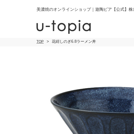
美濃焼のオンラインショップ｜遊陶ピア【公式】株
花紺しのぎ6.8ラーメン丼
TOP
こだわり条件で絞り込み
小皿
小
キーワード
中皿・取皿
中
商品タイプ
通常商品
大皿
大
セール
30％OFF未
カレー皿・
ご
パスタ皿