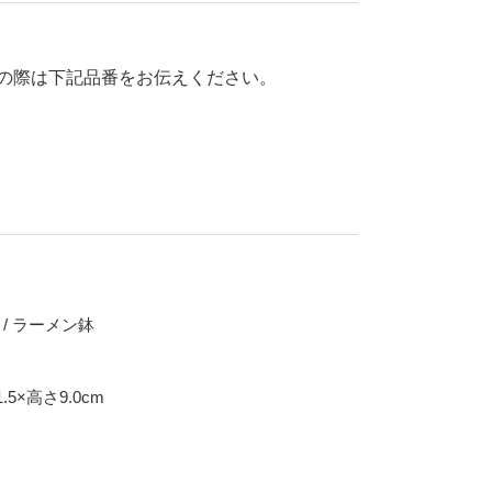
70％OFF
80％OFF
干支
の際は下記品番をお伝えください。
皿
その他
盛皿
仕切皿
千代口
納豆鉢
大鉢
丼
ポット・急須・土瓶
丼 / ラーメン鉢
湯呑
ろ
カップ・タンブラー
.5×高さ9.0cm
ビアカップ
碗
抹茶碗