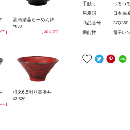
ゆったり碗
珈琲碗皿
手触り
つるつ
徳利
冷酒器
原産国
日本 岐
丼
油滴結晶らーめん鉢
汁椀・漆器
汁椀
商品番号
37Q350-
¥880
リー
箸
箸置
FF ］
［ 30％OFF ］
機能性
電子レ
ガラス
花器・インテリア
アフロビューティ
干支
むし碗
茶道具
99円未満
100円～
200円～
9円
500円～
600円～
700円～
丼
根来6.5削り高浜丼
999円
1,000円〜
1,500円〜
2,000円〜
¥3,520
FF ］
3,500円〜
4,000円〜
4,500円〜
6,000円〜
7,000円〜
8,000円〜