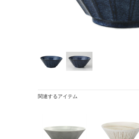
40％OFF
ランチプレート・
丼
90％OFF
仕切皿
ラ
長皿・さんま皿
アイテム
小皿
中
カレー皿・
長皿・さん
小付・珍味
蓋物
盛鉢
小丼
関連するアイテム
ポット
マグカップ
ロックカッ
そば千代口