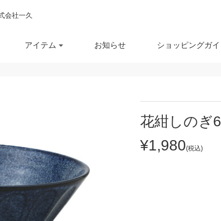
式会社一久
アイテム
お知らせ
ショッピングガイ
閉じ
全ての商品を見る
商品を検索する
花紺しのぎ6
鉢
ポット・急須
スー
¥1,980
(税込)
鉢
湯呑
徳利
セール商品
OUTLET
予約商品
RECCOMEND
鉢
マグカップ
汁椀
満
10％OFF
20％OFF
30％OFF～
飯茶碗
カップ・タンブラー
箸・