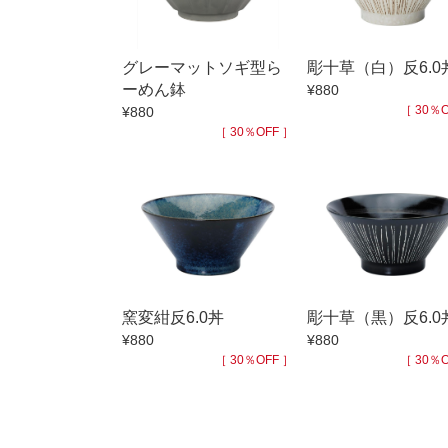
小抹茶碗
徳利・盃
グレーマットソギ型ら
彫十草（白）反6.0
そば徳利
ーめん鉢
¥880
箸・カトラ
［ 30％O
¥880
［ 30％OFF ］
子供食器
置物
調理雑器
価格
500円未満
500円～99
窯変紺反6.0丼
彫十草（黒）反6.0
1,000円～4,
¥880
¥880
［ 30％OFF ］
［ 30％O
3,000円〜
5,000円〜