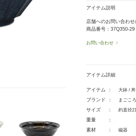
50％OFF～
50％OFF
60％OFF
アイテム説明
抹茶碗・ゆったり碗
箸置
店舗へのお問い合わせ
ーメン鉢・
珈琲碗皿
耐熱
商品番号：37Q350-29
中皿・取皿
大皿
華食器
パスタ皿
ランチプレート・仕切皿
ランチプレート
お問い合わせ
ま皿
付出皿
小鉢
呑水
ノンラップ鉢
中鉢
向付
アイテム詳細
ご飯茶碗
茶漬碗
ラーメン鉢・中華食器
ラーメン鉢
アイテム
大鉢 / 
急須
土瓶
ブランド
まごこ
蓋付マグ
デミマグ
サイズ
約直径21
プ
タンブラー
焼酎カップ
重量
フグヒレ酒
抹茶碗・ゆったり
素材
磁器