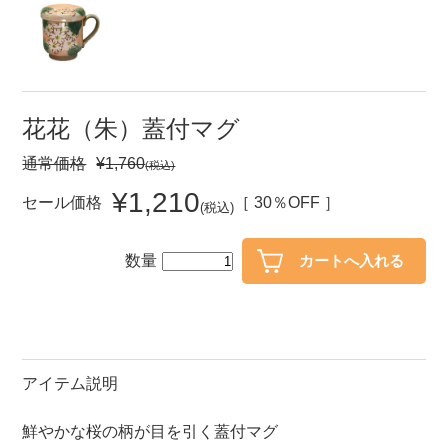
セール
30％OFF未満
10％OFF
20％OFF
50％OFF～
50％OFF
60％OFF
花花（朱）蓋付マグ
通常価格
¥1,760
(税込)
アイテム
小皿
中皿・取皿
¥1,210
セール価格
［ 30％OFF ］
(税込)
カレー皿・パスタ皿
ランチプレート・仕切皿
数量
長皿・さんま皿
付出皿
小付・珍味
呑水
蓋物
中鉢
盛鉢
ご飯茶碗
アイテム説明
小丼
ラーメン鉢・中華食器
鮮やかな桜の柄が目を引く蓋付マグ
ポット
急須