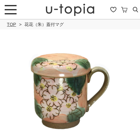
TOP
花花（朱）蓋付マグ
こだわり条件で絞り込み
キーワード
商品タイプ
通常商品
セール商品
OUTLET
予約商