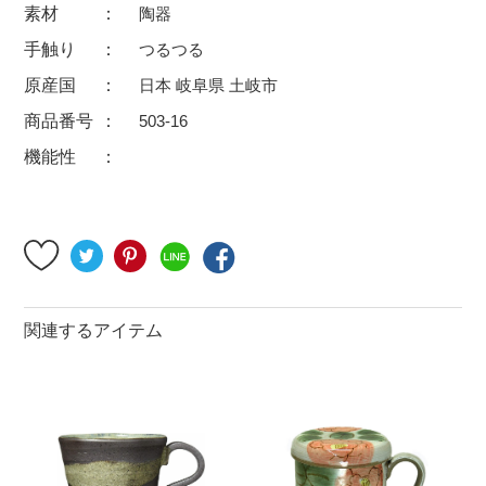
素材
陶器
500円～
600円～
700円～
手触り
つるつる
1,500円〜
2,000円〜
2,500円〜
原産国
日本 岐阜県 土岐市
5,000円～9,999円
5,000円〜
6,000円〜
商品番号
503-16
機能性
ブランド・窯名・作家名
特集
カラー
関連するアイテム
素材
機能性