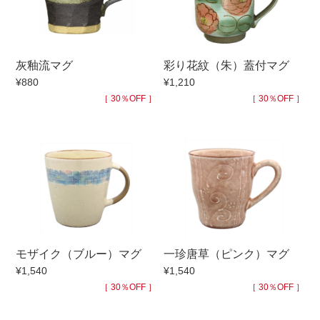
手ざわり
灰釉流マグ
彩り花紋（朱）蓋付マグ
柄
¥880
¥1,210
［ 30％OFF ］
［ 30％OFF ］
モザイク（ブルー）マグ
一珍唐草（ピンク）マグ
¥1,540
¥1,540
［ 30％OFF ］
［ 30％OFF ］