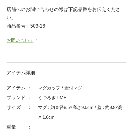
マグカップ
蓋付マグ
店舗へのお問い合わせの際は下記品番をお伝えくださ
い。
ロックカップ
タンブラー
商品番号：503-16
そば千代口
フグヒレ酒
小抹茶碗
ゆったり碗
お問い合わせ
徳利・盃
徳利
そば徳利
汁椀・漆器
箸・カトラリー
箸
アイテム詳細
子供食器
ガラス
アイテム
マグカップ
蓋付マグ
置物
アフロビューティ
ブランド
くつろぎTIME
調理雑器
むし碗
サイズ
マグ : 約直径8.5×高さ9.0cm / 蓋 : 約9.8×高
さ1.6cm
価格
重量
500円未満
99円未満
100円～