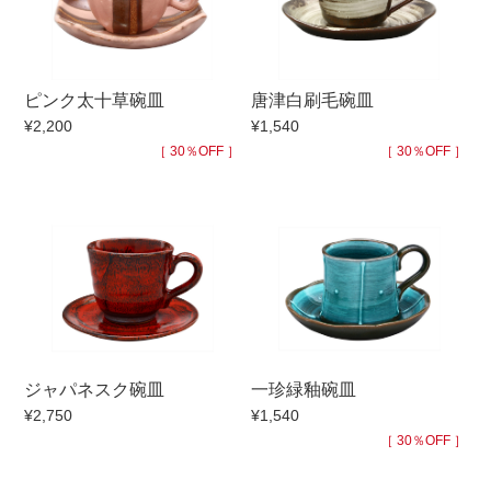
手ざわり
ピンク太十草碗皿
唐津白刷毛碗皿
柄
¥2,200
¥1,540
［ 30％OFF ］
［ 30％OFF ］
ジャパネスク碗皿
一珍緑釉碗皿
¥2,750
¥1,540
［ 30％OFF ］