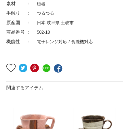
素材
磁器
500円～
600円～
700円～
手触り
つるつる
1,500円〜
2,000円〜
2,500円〜
原産国
日本 岐阜県 土岐市
5,000円～9,999円
5,000円〜
6,000円〜
商品番号
502-18
機能性
電子レンジ対応
食洗機対応
ブランド・窯名・作家名
特集
カラー
関連するアイテム
素材
機能性