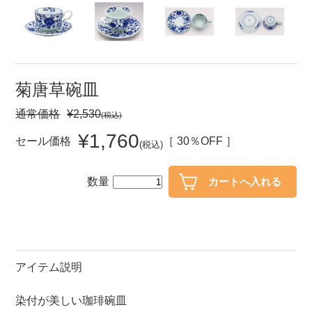
セール
30％OFF未満
10％OFF
20％OFF
50％OFF～
50％OFF
60％OFF
菊唐草碗皿
通常価格
¥2,530
(税込)
アイテム
小皿
中皿・取皿
¥1,760
セール価格
［ 30％OFF ］
(税込)
カレー皿・パスタ皿
ランチプレート・仕切皿
数量
長皿・さんま皿
付出皿
小付・珍味
呑水
蓋物
中鉢
盛鉢
ご飯茶碗
アイテム説明
小丼
ラーメン鉢・中華食器
染付が美しい珈琲碗皿
ポット
急須