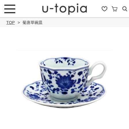
TOP
菊唐草碗皿
こだわり条件で絞り込み
キーワード
商品タイプ
通常商品
セール商品
OUTLET
予約商