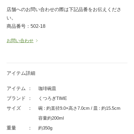
マグカップ
蓋付マグ
店舗へのお問い合わせの際は下記品番をお伝えくださ
い。
ロックカップ
タンブラー
商品番号：502-18
そば千代口
フグヒレ酒
小抹茶碗
ゆったり碗
お問い合わせ
徳利・盃
徳利
そば徳利
汁椀・漆器
箸・カトラリー
箸
アイテム詳細
子供食器
ガラス
アイテム
珈琲碗皿
置物
アフロビューティ
ブランド
くつろぎTIME
調理雑器
むし碗
サイズ
碗 : 約直径9.0×高さ7.0cm / 皿 : 約15.5cm
容量約200ml
価格
重量
約350g
500円未満
99円未満
100円～