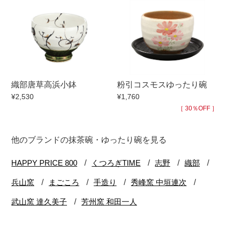
織部唐草高浜小鉢
粉引コスモスゆったり碗
¥2,530
¥1,760
［ 30％OFF ］
他のブランドの抹茶碗・ゆったり碗を見る