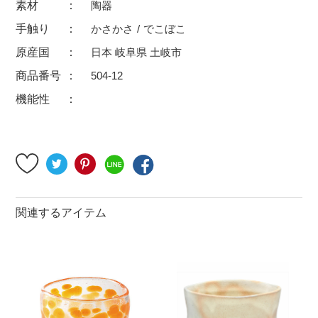
素材
陶器
500円～
600円～
700円～
手触り
かさかさ
でこぼこ
1,500円〜
2,000円〜
2,500円〜
原産国
日本 岐阜県 土岐市
5,000円～9,999円
5,000円〜
6,000円〜
商品番号
504-12
機能性
ブランド・窯名・作家名
特集
カラー
関連するアイテム
素材
機能性