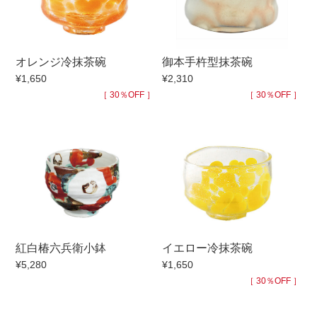
手ざわり
オレンジ冷抹茶碗
御本手杵型抹茶碗
柄
¥1,650
¥2,310
［ 30％OFF ］
［ 30％OFF ］
紅白椿六兵衛小鉢
イエロー冷抹茶碗
¥5,280
¥1,650
［ 30％OFF ］