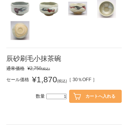
セール
30％OFF未満
10％OFF
20％OFF
50％OFF～
50％OFF
60％OFF
アイテム
小皿
中皿・取皿
辰砂刷毛小抹茶碗
カレー皿・パスタ皿
ランチプレート・仕切皿
通常価格
¥2,750
(税込)
長皿・さんま皿
付出皿
¥1,870
セール価格
［ 30％OFF ］
(税込)
小付・珍味
呑水
蓋物
中鉢
数量
盛鉢
ご飯茶碗
小丼
ラーメン鉢・中華食器
ポット
急須