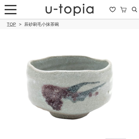
TOP
辰砂刷毛小抹茶碗
こだわり条件で絞り込み
キーワード
商品タイプ
通常商品
セール商品
OUTLET
予約商