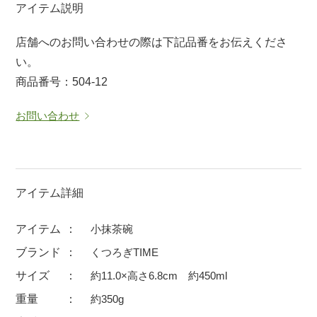
アイテム説明
マグカップ
蓋付マグ
店舗へのお問い合わせの際は下記品番をお伝えくださ
ロックカップ
タンブラー
い。
そば千代口
フグヒレ酒
商品番号：504-12
小抹茶碗
ゆったり碗
お問い合わせ
徳利・盃
徳利
そば徳利
汁椀・漆器
箸・カトラリー
箸
子供食器
ガラス
アイテム詳細
置物
アフロビューティ
アイテム
小抹茶碗
調理雑器
むし碗
ブランド
くつろぎTIME
サイズ
約11.0×高さ6.8cm 約450ml
価格
重量
約350g
500円未満
99円未満
100円～