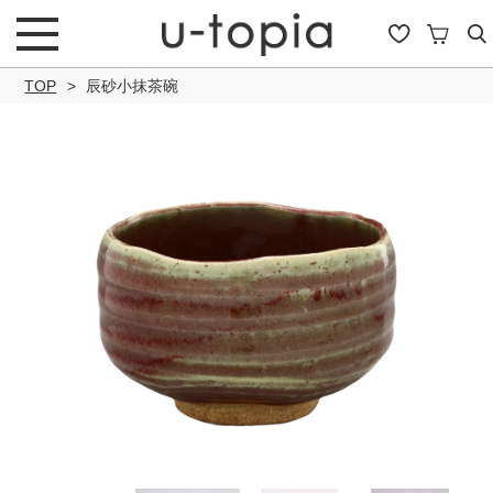
TOP
辰砂小抹茶碗
こだわり条件で絞り込み
キーワード
商品タイプ
通常商品
セール商品
OUTLET
予約商