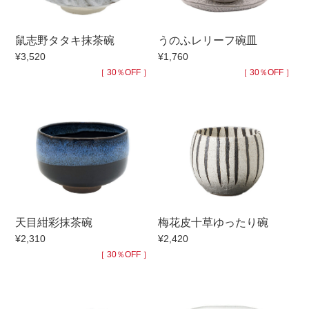
手ざわり
鼠志野タタキ抹茶碗
うのふレリーフ碗皿
¥3,520
¥1,760
柄
［ 30％OFF ］
［ 30％OFF ］
天目紺彩抹茶碗
梅花皮十草ゆったり碗
¥2,310
¥2,420
［ 30％OFF ］