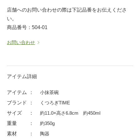
マグカップ
蓋付マグ
店舗へのお問い合わせの際は下記品番をお伝えくださ
い。
ロックカップ
タンブラー
商品番号：504-01
そば千代口
フグヒレ酒
小抹茶碗
ゆったり碗
お問い合わせ
徳利・盃
徳利
そば徳利
汁椀・漆器
箸・カトラリー
箸
アイテム詳細
子供食器
ガラス
アイテム
小抹茶碗
置物
アフロビューティ
ブランド
くつろぎTIME
調理雑器
むし碗
サイズ
約11.0×高さ6.8cm 約450ml
重量
約350g
価格
素材
陶器
500円未満
99円未満
100円～