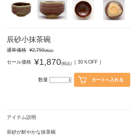
セール
30％OFF未満
10％OFF
20％OFF
50％OFF～
50％OFF
60％OFF
辰砂小抹茶碗
通常価格
¥2,750
(税込)
アイテム
小皿
中皿・取皿
¥1,870
セール価格
［ 30％OFF ］
(税込)
カレー皿・パスタ皿
ランチプレート・仕切皿
数量
長皿・さんま皿
付出皿
小付・珍味
呑水
蓋物
中鉢
盛鉢
ご飯茶碗
アイテム説明
小丼
ラーメン鉢・中華食器
辰砂が鮮やかな抹茶碗
ポット
急須