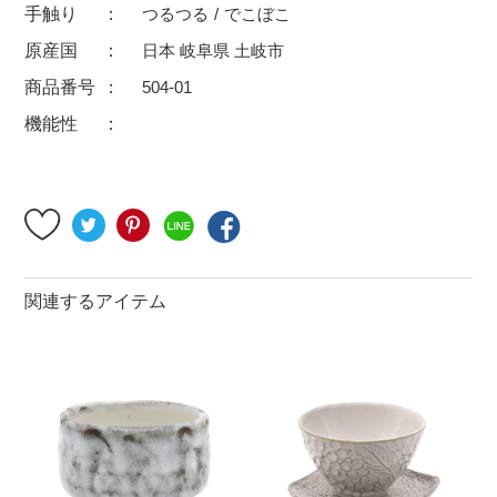
手触り
つるつる
でこぼこ
500円～
600円～
700円～
原産国
日本 岐阜県 土岐市
1,500円〜
2,000円〜
2,500円〜
商品番号
504-01
5,000円～9,999円
5,000円〜
6,000円〜
機能性
ブランド・窯名・作家名
特集
関連するアイテム
カラー
素材
機能性