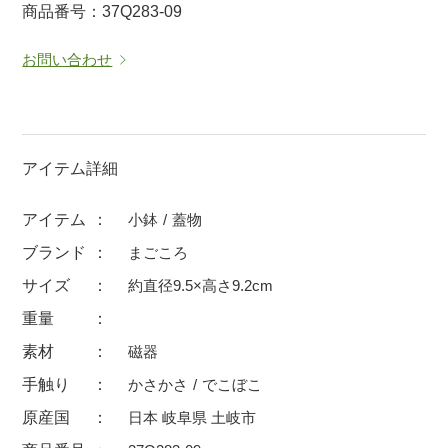
商品番号：37Q283-09
マグカップ
蓋付マグ
お問い合わせ
ロックカップ
タンブラー
そば千代口
フグヒレ酒
小抹茶碗
ゆったり碗
徳利・盃
徳利
アイテム詳細
そば徳利
汁椀・漆器
アイテム
小鉢
蓋物
箸・カトラリー
箸
ブランド
まごころ
子供食器
ガラス
サイズ
約直径9.5×高さ9.2cm
置物
アフロビューティ
重量
調理雑器
むし碗
素材
磁器
手触り
かさかさ
でこぼこ
価格
原産国
日本 岐阜県 土岐市
500円未満
99円未満
100円～