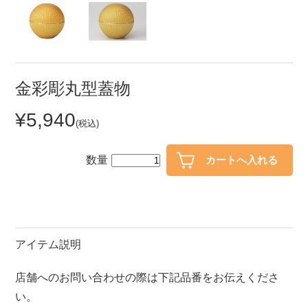
セール
30％OFF未満
10％OFF
20％OFF
50％OFF～
50％OFF
60％OFF
金彩彫丸型蓋物
¥5,940
アイテム
(税込)
小皿
中皿・取皿
カレー皿・パスタ皿
ランチプレート・仕切皿
数量
長皿・さんま皿
付出皿
小付・珍味
呑水
蓋物
中鉢
アイテム説明
盛鉢
ご飯茶碗
店舗へのお問い合わせの際は下記品番をお伝えくださ
小丼
ラーメン鉢・中華食器
い。
ポット
急須