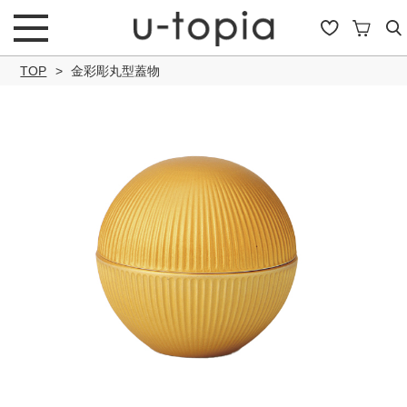
TOP
金彩彫丸型蓋物
こだわり条件で絞り込み
キーワード
商品タイプ
通常商品
セール商品
OUTLET
予約商