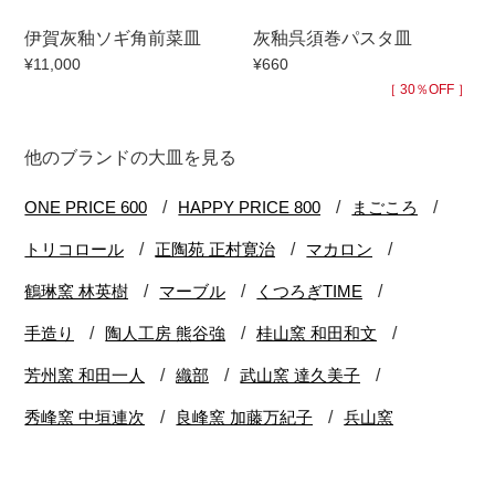
伊賀灰釉ソギ角前菜皿
灰釉呉須巻パスタ皿
¥11,000
¥660
［ 30％OFF ］
他のブランドの大皿を見る