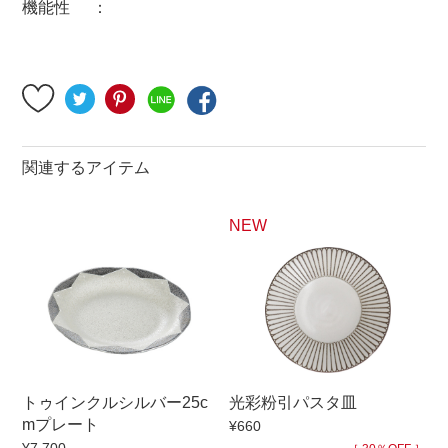
機能性
500円～
600円～
700円～
1,500円〜
2,000円〜
2,500円〜
5,000円～9,999円
5,000円〜
6,000円〜
ブランド・窯名・作家名
関連するアイテム
特集
NEW
カラー
素材
トゥインクルシルバー25c
光彩粉引パスタ皿
機能性
mプレート
¥660