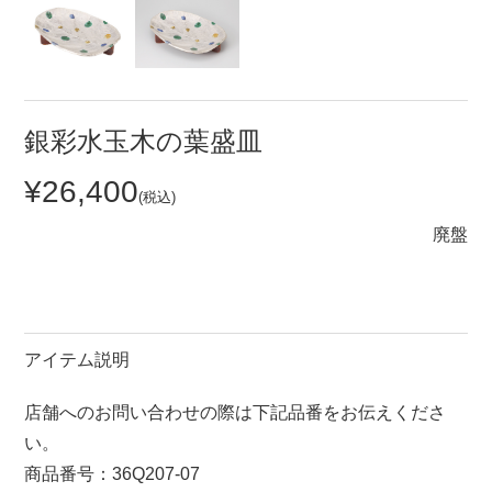
セール
30％OFF未満
10％OFF
20％OFF
50％OFF～
50％OFF
60％OFF
銀彩水玉木の葉盛皿
¥26,400
アイテム
(税込)
小皿
中皿・取皿
廃盤
カレー皿・パスタ皿
ランチプレート・仕切皿
長皿・さんま皿
付出皿
小付・珍味
呑水
アイテム説明
蓋物
中鉢
盛鉢
ご飯茶碗
店舗へのお問い合わせの際は下記品番をお伝えくださ
い。
小丼
ラーメン鉢・中華食器
商品番号：36Q207-07
ポット
急須