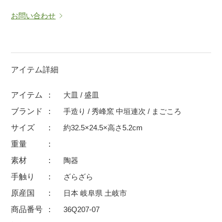
マグカップ
蓋付マグ
お問い合わせ
ロックカップ
タンブラー
そば千代口
フグヒレ酒
小抹茶碗
ゆったり碗
アイテム詳細
徳利・盃
徳利
アイテム
大皿 / 盛皿
そば徳利
汁椀・漆器
ブランド
手造り / 秀峰窯 中垣連次 / まごころ
箸・カトラリー
箸
サイズ
約32.5×24.5×高さ5.2cm
子供食器
ガラス
重量
置物
アフロビューティ
素材
陶器
調理雑器
むし碗
手触り
ざらざら
原産国
日本 岐阜県 土岐市
価格
商品番号
36Q207-07
500円未満
99円未満
100円～