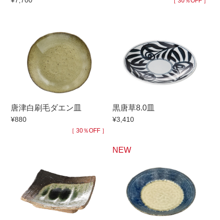
¥7,700
［ 30％OFF ］
手ざわり
柄
唐津白刷毛ダエン皿
黒唐草8.0皿
¥880
¥3,410
［ 30％OFF ］
NEW