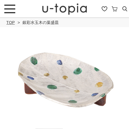
TOP
銀彩水玉木の葉盛皿
こだわり条件で絞り込み
キーワード
商品タイプ
通常商品
セール商品
OUTLET
予約商